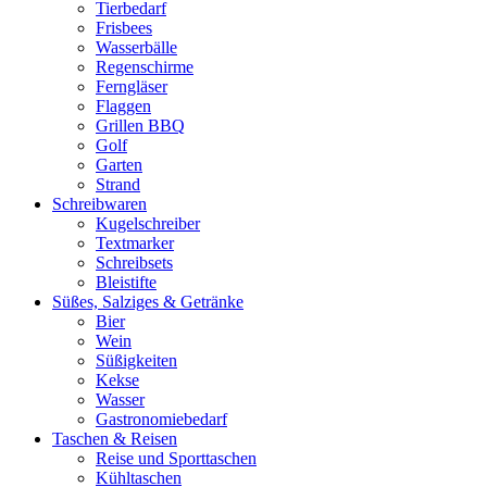
Tierbedarf
Frisbees
Wasserbälle
Regenschirme
Ferngläser
Flaggen
Grillen BBQ
Golf
Garten
Strand
Schreibwaren
Kugelschreiber
Textmarker
Schreibsets
Bleistifte
Süßes, Salziges & Getränke
Bier
Wein
Süßigkeiten
Kekse
Wasser
Gastronomiebedarf
Taschen & Reisen
Reise und Sporttaschen
Kühltaschen