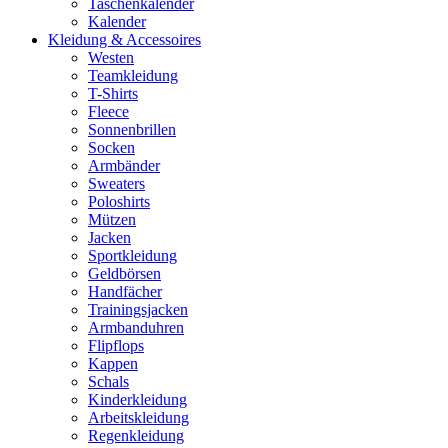
Taschenkalender
Kalender
Kleidung & Accessoires
Westen
Teamkleidung
T-Shirts
Fleece
Sonnenbrillen
Socken
Armbänder
Sweaters
Poloshirts
Mützen
Jacken
Sportkleidung
Geldbörsen
Handfächer
Trainingsjacken
Armbanduhren
Flipflops
Kappen
Schals
Kinderkleidung
Arbeitskleidung
Regenkleidung