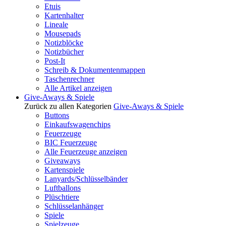
Etuis
Kartenhalter
Lineale
Mousepads
Notizblöcke
Notizbücher
Post-It
Schreib & Dokumentenmappen
Taschenrechner
Alle Artikel anzeigen
Give-Aways & Spiele
Zurück zu allen Kategorien
Give-Aways & Spiele
Buttons
Einkaufswagenchips
Feuerzeuge
BIC Feuerzeuge
Alle Feuerzeuge anzeigen
Giveaways
Kartenspiele
Lanyards/Schlüsselbänder
Luftballons
Plüschtiere
Schlüsselanhänger
Spiele
Spielzeuge