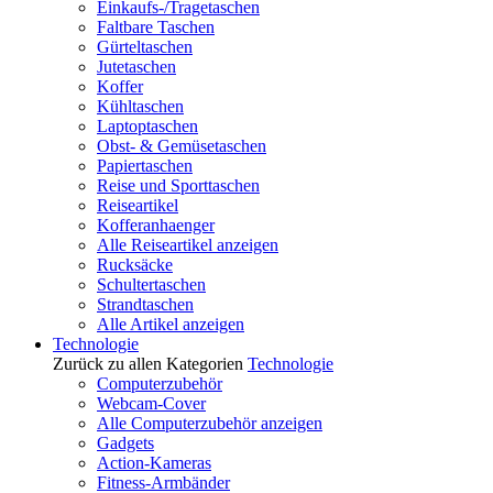
Einkaufs-/Tragetaschen
Faltbare Taschen
Gürteltaschen
Jutetaschen
Koffer
Kühltaschen
Laptoptaschen
Obst- & Gemüsetaschen
Papiertaschen
Reise und Sporttaschen
Reiseartikel
Kofferanhaenger
Alle Reiseartikel anzeigen
Rucksäcke
Schultertaschen
Strandtaschen
Alle Artikel anzeigen
Technologie
Zurück zu allen Kategorien
Technologie
Computerzubehör
Webcam-Cover
Alle Computerzubehör anzeigen
Gadgets
Action-Kameras
Fitness-Armbänder