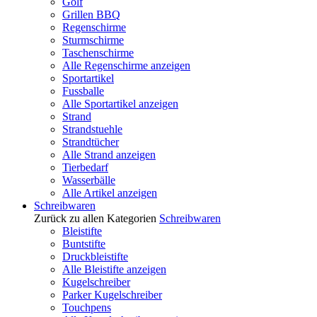
Golf
Grillen BBQ
Regenschirme
Sturmschirme
Taschenschirme
Alle Regenschirme anzeigen
Sportartikel
Fussballe
Alle Sportartikel anzeigen
Strand
Strandstuehle
Strandtücher
Alle Strand anzeigen
Tierbedarf
Wasserbälle
Alle Artikel anzeigen
Schreibwaren
Zurück zu allen Kategorien
Schreibwaren
Bleistifte
Buntstifte
Druckbleistifte
Alle Bleistifte anzeigen
Kugelschreiber
Parker Kugelschreiber
Touchpens