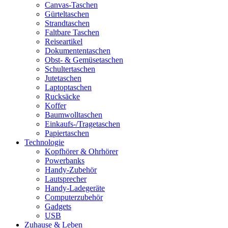
Canvas-Taschen
Gürteltaschen
Strandtaschen
Faltbare Taschen
Reiseartikel
Dokumententaschen
Obst- & Gemüsetaschen
Schultertaschen
Jutetaschen
Laptoptaschen
Rucksäcke
Koffer
Baumwolltaschen
Einkaufs-/Tragetaschen
Papiertaschen
Technologie
Kopfhörer & Ohrhörer
Powerbanks
Handy-Zubehör
Lautsprecher
Handy-Ladegeräte
Computerzubehör
Gadgets
USB
Zuhause & Leben