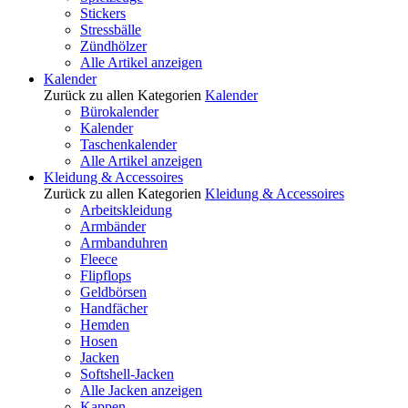
Stickers
Stressbälle
Zündhölzer
Alle Artikel anzeigen
Kalender
Zurück zu allen Kategorien
Kalender
Bürokalender
Kalender
Taschenkalender
Alle Artikel anzeigen
Kleidung & Accessoires
Zurück zu allen Kategorien
Kleidung & Accessoires
Arbeitskleidung
Armbänder
Armbanduhren
Fleece
Flipflops
Geldbörsen
Handfächer
Hemden
Hosen
Jacken
Softshell-Jacken
Alle Jacken anzeigen
Kappen