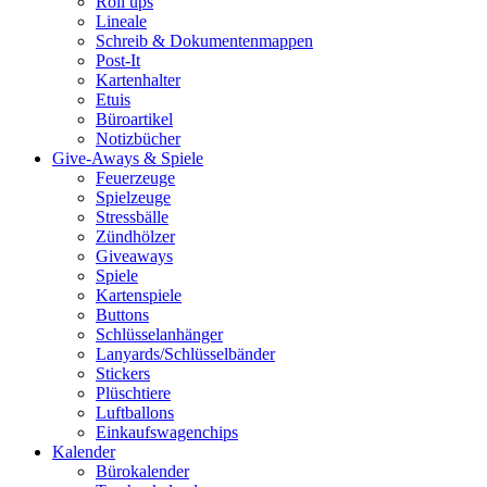
Roll ups
Lineale
Schreib & Dokumentenmappen
Post-It
Kartenhalter
Etuis
Büroartikel
Notizbücher
Give-Aways & Spiele
Feuerzeuge
Spielzeuge
Stressbälle
Zündhölzer
Giveaways
Spiele
Kartenspiele
Buttons
Schlüsselanhänger
Lanyards/Schlüsselbänder
Stickers
Plüschtiere
Luftballons
Einkaufswagenchips
Kalender
Bürokalender