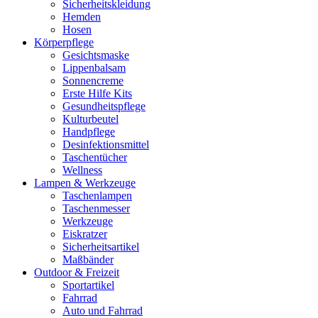
Sicherheitskleidung
Hemden
Hosen
Körperpflege
Gesichtsmaske
Lippenbalsam
Sonnencreme
Erste Hilfe Kits
Gesundheitspflege
Kulturbeutel
Handpflege
Desinfektionsmittel
Taschentücher
Wellness
Lampen & Werkzeuge
Taschenlampen
Taschenmesser
Werkzeuge
Eiskratzer
Sicherheitsartikel
Maßbänder
Outdoor & Freizeit
Sportartikel
Fahrrad
Auto und Fahrrad