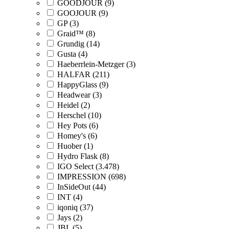
GOODJOUR (9)
GOOJOUR (9)
GP (3)
Graid™ (8)
Grundig (14)
Gusta (4)
Haeberrlein-Metzger (3)
HALFAR (211)
HappyGlass (9)
Headwear (3)
Heidel (2)
Herschel (10)
Hey Pots (6)
Homey's (6)
Huober (1)
Hydro Flask (8)
IGO Select (3.478)
IMPRESSION (698)
InSideOut (44)
INT (4)
iqoniq (37)
Jays (2)
JBL (5)