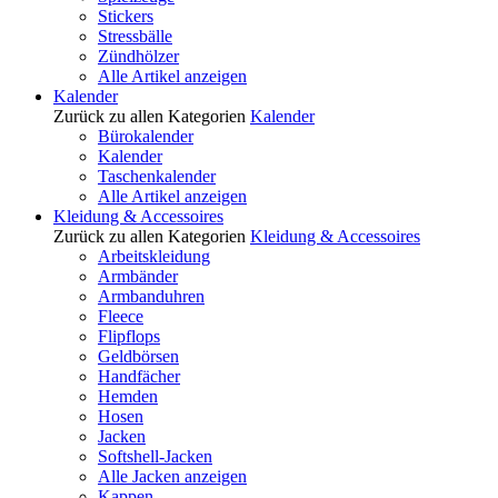
Stickers
Stressbälle
Zündhölzer
Alle Artikel anzeigen
Kalender
Zurück zu allen Kategorien
Kalender
Bürokalender
Kalender
Taschenkalender
Alle Artikel anzeigen
Kleidung & Accessoires
Zurück zu allen Kategorien
Kleidung & Accessoires
Arbeitskleidung
Armbänder
Armbanduhren
Fleece
Flipflops
Geldbörsen
Handfächer
Hemden
Hosen
Jacken
Softshell-Jacken
Alle Jacken anzeigen
Kappen