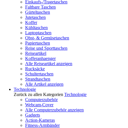
Einkaufs-/Tragetaschen
Faltbare Taschen
Gürteltaschen
Jutetaschen
Koffer
Kühltaschen
Laptoptaschen
Obst- & Gemüsetaschen
Papiertaschen
Reise und Sporttaschen
Reiseartikel
Kofferanhaenger
Alle Reiseartikel anzeigen
Rucksäcke
Schultertaschen
Strandtaschen
Alle Artikel anzeigen
Technologie
Zurück zu allen Kategorien
Technologie
Computerzubehör
Webcam-Cover
Alle Computerzubehör anzeigen
Gadgets
Action-Kameras
Fitness-Armbänder