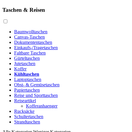
Taschen & Reisen
Baumwolltaschen
Canvas-Taschen
Dokumententaschen
Einkaufs-/Tragetaschen
Faltbare Taschen
Gürteltaschen
Jutetaschen
Koffer
Kühltaschen
Laptoptaschen
Obst- & Gemüsetaschen
Papiertaschen
Reise und Sporttaschen
Reiseartikel
Kofferanhaenger
Rucksäcke
Schultertaschen
Strandtaschen
Alle Kategorien
Weniger Kategorien