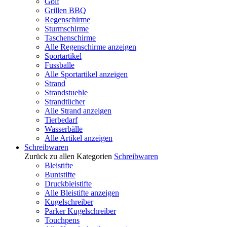
Golf
Grillen BBQ
Regenschirme
Sturmschirme
Taschenschirme
Alle Regenschirme anzeigen
Sportartikel
Fussballe
Alle Sportartikel anzeigen
Strand
Strandstuehle
Strandtücher
Alle Strand anzeigen
Tierbedarf
Wasserbälle
Alle Artikel anzeigen
Schreibwaren
Zurück zu allen Kategorien
Schreibwaren
Bleistifte
Buntstifte
Druckbleistifte
Alle Bleistifte anzeigen
Kugelschreiber
Parker Kugelschreiber
Touchpens