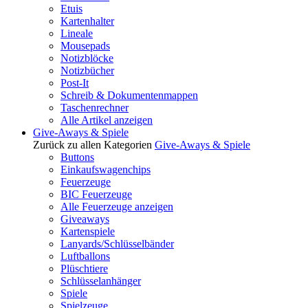
Etuis
Kartenhalter
Lineale
Mousepads
Notizblöcke
Notizbücher
Post-It
Schreib & Dokumentenmappen
Taschenrechner
Alle Artikel anzeigen
Give-Aways & Spiele
Zurück zu allen Kategorien
Give-Aways & Spiele
Buttons
Einkaufswagenchips
Feuerzeuge
BIC Feuerzeuge
Alle Feuerzeuge anzeigen
Giveaways
Kartenspiele
Lanyards/Schlüsselbänder
Luftballons
Plüschtiere
Schlüsselanhänger
Spiele
Spielzeuge