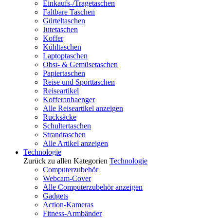
Einkaufs-/Tragetaschen
Faltbare Taschen
Gürteltaschen
Jutetaschen
Koffer
Kühltaschen
Laptoptaschen
Obst- & Gemüsetaschen
Papiertaschen
Reise und Sporttaschen
Reiseartikel
Kofferanhaenger
Alle Reiseartikel anzeigen
Rucksäcke
Schultertaschen
Strandtaschen
Alle Artikel anzeigen
Technologie
Zurück zu allen Kategorien
Technologie
Computerzubehör
Webcam-Cover
Alle Computerzubehör anzeigen
Gadgets
Action-Kameras
Fitness-Armbänder