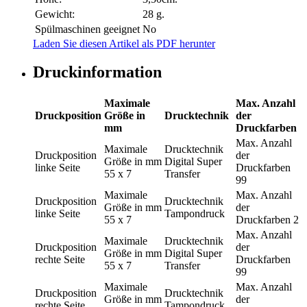
Gewicht:
28 g.
Spülmaschinen geeignet
No
Laden Sie diesen Artikel als PDF herunter
Druckinformation
Maximale
Max. Anzahl
Druckposition
Größe in
Drucktechnik
der
mm
Druckfarben
Max. Anzahl
Maximale
Drucktechnik
Druckposition
der
Größe in mm
Digital Super
linke Seite
Druckfarben
55 x 7
Transfer
99
Maximale
Max. Anzahl
Druckposition
Drucktechnik
Größe in mm
der
linke Seite
Tampondruck
55 x 7
Druckfarben
2
Max. Anzahl
Maximale
Drucktechnik
Druckposition
der
Größe in mm
Digital Super
rechte Seite
Druckfarben
55 x 7
Transfer
99
Maximale
Max. Anzahl
Druckposition
Drucktechnik
Größe in mm
der
rechte Seite
Tampondruck