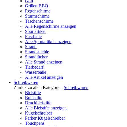
Golf
Grillen BBQ
Regenschirme
Sturmschirme
Taschenschirme
Alle Regenschirme anzeigen
Sportartikel
Fussballe
Alle Sportartikel anzeigen
Strand
Strandstuehle
Strandtücher
Alle Strand anzeigen
Tierbedarf
Wasserbälle
Alle Artikel anzeigen
Schreibwaren
Zurück zu allen Kategorien
Schreibwaren
Bleistifte
Buntstifte
Druckbleistifte
Alle Bleistifte anzeigen
Kugelschreiber
Parker Kugelschreiber
Touchpens