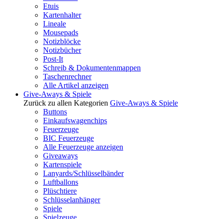
Etuis
Kartenhalter
Lineale
Mousepads
Notizblöcke
Notizbücher
Post-It
Schreib & Dokumentenmappen
Taschenrechner
Alle Artikel anzeigen
Give-Aways & Spiele
Zurück zu allen Kategorien
Give-Aways & Spiele
Buttons
Einkaufswagenchips
Feuerzeuge
BIC Feuerzeuge
Alle Feuerzeuge anzeigen
Giveaways
Kartenspiele
Lanyards/Schlüsselbänder
Luftballons
Plüschtiere
Schlüsselanhänger
Spiele
Spielzeuge