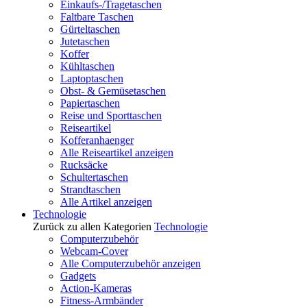
Einkaufs-/Tragetaschen
Faltbare Taschen
Gürteltaschen
Jutetaschen
Koffer
Kühltaschen
Laptoptaschen
Obst- & Gemüsetaschen
Papiertaschen
Reise und Sporttaschen
Reiseartikel
Kofferanhaenger
Alle Reiseartikel anzeigen
Rucksäcke
Schultertaschen
Strandtaschen
Alle Artikel anzeigen
Technologie
Zurück zu allen Kategorien
Technologie
Computerzubehör
Webcam-Cover
Alle Computerzubehör anzeigen
Gadgets
Action-Kameras
Fitness-Armbänder