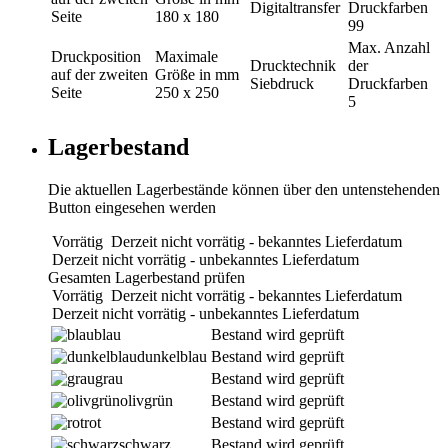
Digitaltransfer
Druckfarben
Seite
180 x 180
99
Max. Anzahl
Druckposition
Maximale
Drucktechnik
der
auf der zweiten
Größe in mm
Siebdruck
Druckfarben
Seite
250 x 250
5
Lagerbestand
Die aktuellen Lagerbestände können über den untenstehenden
Button eingesehen werden
Vorrätig
Derzeit nicht vorrätig - bekanntes Lieferdatum
Derzeit nicht vorrätig - unbekanntes Lieferdatum
Gesamten Lagerbestand prüfen
Vorrätig
Derzeit nicht vorrätig - bekanntes Lieferdatum
Derzeit nicht vorrätig - unbekanntes Lieferdatum
blau
Bestand wird geprüft
dunkelblau
Bestand wird geprüft
grau
Bestand wird geprüft
olivgrün
Bestand wird geprüft
rot
Bestand wird geprüft
schwarz
Bestand wird geprüft