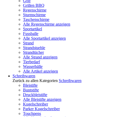
Golf
Grillen BBQ
Regenschirme
Sturmschirme
Taschenschirme
Alle Regenschirme anzeigen
Sportartikel
Fussballe
Alle Sportartikel anzeigen
Strand
Strandstuehle
Strandtücher
Alle Strand anzeigen
Tierbedarf
Wasserbälle
Alle Artikel anzeigen
Schreibwaren
Zurück zu allen Kategorien
Schreibwaren
Bleistifte
Buntstifte
Druckbleistifte
Alle Bleistifte anzeigen
Kugelschreiber
Parker Kugelschreiber
Touchpens