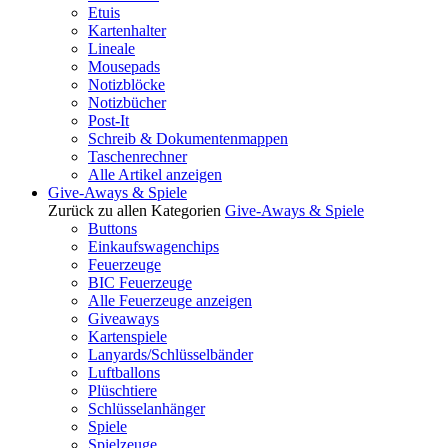
Etuis
Kartenhalter
Lineale
Mousepads
Notizblöcke
Notizbücher
Post-It
Schreib & Dokumentenmappen
Taschenrechner
Alle Artikel anzeigen
Give-Aways & Spiele
Zurück zu allen Kategorien
Give-Aways & Spiele
Buttons
Einkaufswagenchips
Feuerzeuge
BIC Feuerzeuge
Alle Feuerzeuge anzeigen
Giveaways
Kartenspiele
Lanyards/Schlüsselbänder
Luftballons
Plüschtiere
Schlüsselanhänger
Spiele
Spielzeuge