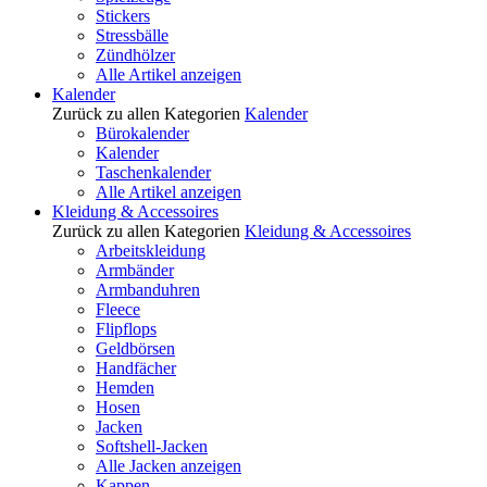
Stickers
Stressbälle
Zündhölzer
Alle Artikel anzeigen
Kalender
Zurück zu allen Kategorien
Kalender
Bürokalender
Kalender
Taschenkalender
Alle Artikel anzeigen
Kleidung & Accessoires
Zurück zu allen Kategorien
Kleidung & Accessoires
Arbeitskleidung
Armbänder
Armbanduhren
Fleece
Flipflops
Geldbörsen
Handfächer
Hemden
Hosen
Jacken
Softshell-Jacken
Alle Jacken anzeigen
Kappen