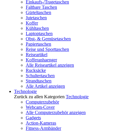
Einkaufs-/Tragetaschen
Faltbare Taschen
Gürteltaschen
Jutetaschen
Koffer
Kühltaschen
Laptoptaschen
Obst- & Gemüsetaschen
Papiertaschen
Reise und Sporttaschen
Reiseartikel
Kofferanhaenger
Alle Reiseartikel anzeigen
Rucksäcke
Schultertaschen
Strandtaschen
Alle Artikel anzeigen
Technologie
Zurück zu allen Kategorien
Technologie
Computerzubehör
Webcam-Cover
Alle Computerzubehör anzeigen
Gadgets
Action-Kameras
Fitness-Armbänder