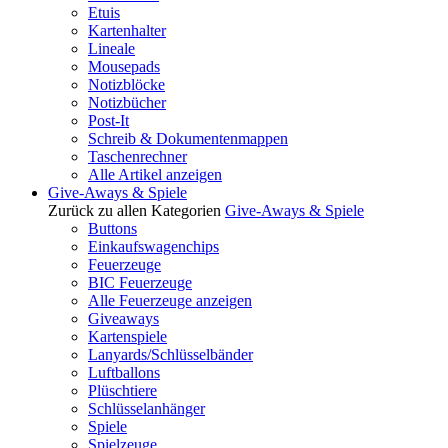
Etuis
Kartenhalter
Lineale
Mousepads
Notizblöcke
Notizbücher
Post-It
Schreib & Dokumentenmappen
Taschenrechner
Alle Artikel anzeigen
Give-Aways & Spiele
Zurück zu allen Kategorien
Give-Aways & Spiele
Buttons
Einkaufswagenchips
Feuerzeuge
BIC Feuerzeuge
Alle Feuerzeuge anzeigen
Giveaways
Kartenspiele
Lanyards/Schlüsselbänder
Luftballons
Plüschtiere
Schlüsselanhänger
Spiele
Spielzeuge