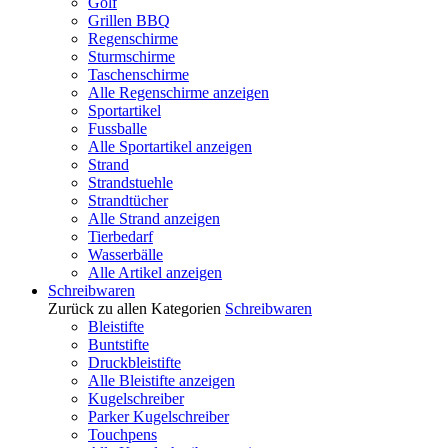
Golf
Grillen BBQ
Regenschirme
Sturmschirme
Taschenschirme
Alle Regenschirme anzeigen
Sportartikel
Fussballe
Alle Sportartikel anzeigen
Strand
Strandstuehle
Strandtücher
Alle Strand anzeigen
Tierbedarf
Wasserbälle
Alle Artikel anzeigen
Schreibwaren
Zurück zu allen Kategorien
Schreibwaren
Bleistifte
Buntstifte
Druckbleistifte
Alle Bleistifte anzeigen
Kugelschreiber
Parker Kugelschreiber
Touchpens