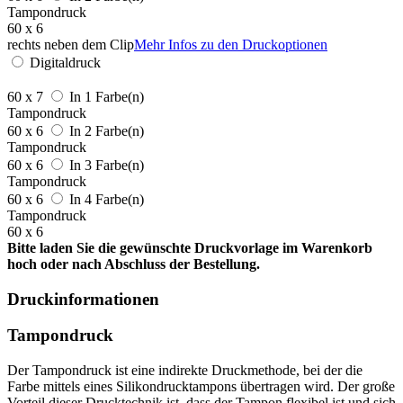
Tampondruck
60 x 6
rechts neben dem Clip
Mehr Infos zu den Druckoptionen
Digitaldruck
60 x 7
In 1 Farbe(n)
Tampondruck
60 x 6
In 2 Farbe(n)
Tampondruck
60 x 6
In 3 Farbe(n)
Tampondruck
60 x 6
In 4 Farbe(n)
Tampondruck
60 x 6
Bitte laden Sie die gewünschte Druckvorlage im Warenkorb
hoch oder nach Abschluss der Bestellung.
Druckinformationen
Tampondruck
Der Tampondruck ist eine indirekte Druckmethode, bei der die
Farbe mittels eines Silikondrucktampons übertragen wird. Der große
Vorteil dieser Drucktechnik ist, dass der Tampon flexibel ist und sich