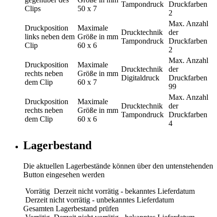
Tampondruck
Druckfarben
Clips
50 x 7
2
Max. Anzahl
Druckposition
Maximale
Drucktechnik
der
links neben dem
Größe in mm
Tampondruck
Druckfarben
Clip
60 x 6
2
Max. Anzahl
Druckposition
Maximale
Drucktechnik
der
rechts neben
Größe in mm
Digitaldruck
Druckfarben
dem Clip
60 x 7
99
Max. Anzahl
Druckposition
Maximale
Drucktechnik
der
rechts neben
Größe in mm
Tampondruck
Druckfarben
dem Clip
60 x 6
4
Lagerbestand
Die aktuellen Lagerbestände können über den untenstehenden
Button eingesehen werden
Vorrätig
Derzeit nicht vorrätig - bekanntes Lieferdatum
Derzeit nicht vorrätig - unbekanntes Lieferdatum
Gesamten Lagerbestand prüfen