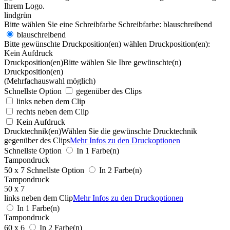
lindgrün
Bitte wählen Sie eine Schreibfarbe
Schreibfarbe:
blauschreibend
blauschreibend
Bitte gewünschte Druckposition(en) wählen
Druckposition(en):
Kein Aufdruck
Druckposition(en)
Bitte wählen Sie Ihre gewünschte(n)
Druckposition(en)
(Mehrfachauswahl möglich)
Schnellste Option
gegenüber des Clips
links neben dem Clip
rechts neben dem Clip
Kein Aufdruck
Drucktechnik(en)
Wählen Sie die gewünschte Drucktechnik
gegenüber des Clips
Mehr Infos zu den Druckoptionen
Schnellste Option
In 1 Farbe(n)
Tampondruck
50 x 7
Schnellste Option
In 2 Farbe(n)
Tampondruck
50 x 7
links neben dem Clip
Mehr Infos zu den Druckoptionen
In 1 Farbe(n)
Tampondruck
60 x 6
In 2 Farbe(n)