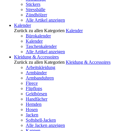
Stickers
Stressbälle
Zündhölzer
Alle Artikel anzeigen
Kalender
Zurück zu allen Kategorien
Kalender
Bürokalender
Kalender
Taschenkalender
Alle Artikel anzeigen
Kleidung & Accessoires
Zurück zu allen Kategorien
Kleidung & Accessoires
Arbeitskleidung
Armbänder
Armbanduhren
Fleece
Flipflops
Geldbörsen
Handfächer
Hemden
Hosen
Jacken
Softshell-Jacken
Alle Jacken anzeigen
Kappen