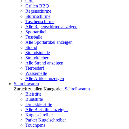
Golf
Grillen BBQ
Regenschirme
Sturmschirme
Taschenschirme
Alle Regenschirme anzeigen
Sportartikel
Fussballe
Alle Sportartikel anzeigen
Strand
Strandstuehle
Strandtücher
Alle Strand anzeigen
Tierbedarf
Wasserbälle
Alle Artikel anzeigen
Schreibwaren
Zurück zu allen Kategorien
Schreibwaren
Bleistifte
Buntstifte
Druckbleistifte
Alle Bleistifte anzeigen
Kugelschreiber
Parker Kugelschreiber
Touchpens