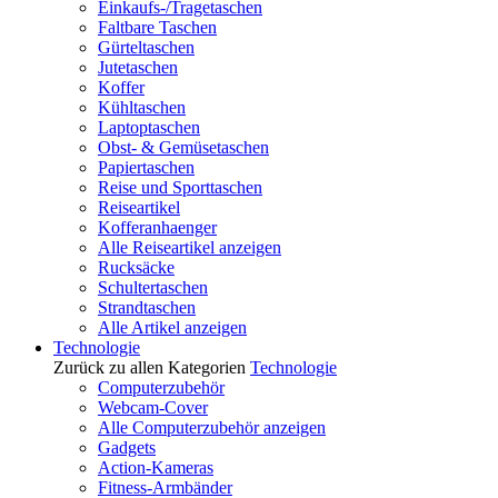
Einkaufs-/Tragetaschen
Faltbare Taschen
Gürteltaschen
Jutetaschen
Koffer
Kühltaschen
Laptoptaschen
Obst- & Gemüsetaschen
Papiertaschen
Reise und Sporttaschen
Reiseartikel
Kofferanhaenger
Alle Reiseartikel anzeigen
Rucksäcke
Schultertaschen
Strandtaschen
Alle Artikel anzeigen
Technologie
Zurück zu allen Kategorien
Technologie
Computerzubehör
Webcam-Cover
Alle Computerzubehör anzeigen
Gadgets
Action-Kameras
Fitness-Armbänder