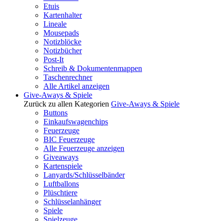
Etuis
Kartenhalter
Lineale
Mousepads
Notizblöcke
Notizbücher
Post-It
Schreib & Dokumentenmappen
Taschenrechner
Alle Artikel anzeigen
Give-Aways & Spiele
Zurück zu allen Kategorien
Give-Aways & Spiele
Buttons
Einkaufswagenchips
Feuerzeuge
BIC Feuerzeuge
Alle Feuerzeuge anzeigen
Giveaways
Kartenspiele
Lanyards/Schlüsselbänder
Luftballons
Plüschtiere
Schlüsselanhänger
Spiele
Spielzeuge