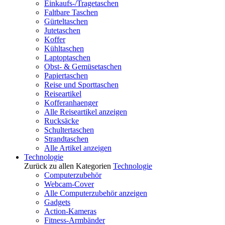
Einkaufs-/Tragetaschen
Faltbare Taschen
Gürteltaschen
Jutetaschen
Koffer
Kühltaschen
Laptoptaschen
Obst- & Gemüsetaschen
Papiertaschen
Reise und Sporttaschen
Reiseartikel
Kofferanhaenger
Alle Reiseartikel anzeigen
Rucksäcke
Schultertaschen
Strandtaschen
Alle Artikel anzeigen
Technologie
Zurück zu allen Kategorien
Technologie
Computerzubehör
Webcam-Cover
Alle Computerzubehör anzeigen
Gadgets
Action-Kameras
Fitness-Armbänder