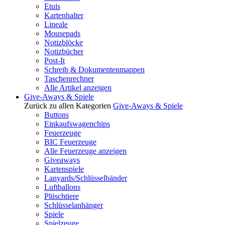
Etuis
Kartenhalter
Lineale
Mousepads
Notizblöcke
Notizbücher
Post-It
Schreib & Dokumentenmappen
Taschenrechner
Alle Artikel anzeigen
Give-Aways & Spiele
Zurück zu allen Kategorien
Give-Aways & Spiele
Buttons
Einkaufswagenchips
Feuerzeuge
BIC Feuerzeuge
Alle Feuerzeuge anzeigen
Giveaways
Kartenspiele
Lanyards/Schlüsselbänder
Luftballons
Plüschtiere
Schlüsselanhänger
Spiele
Spielzeuge