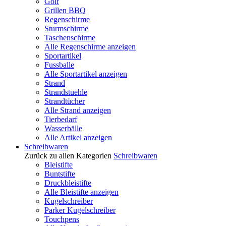
Golf
Grillen BBQ
Regenschirme
Sturmschirme
Taschenschirme
Alle Regenschirme anzeigen
Sportartikel
Fussballe
Alle Sportartikel anzeigen
Strand
Strandstuehle
Strandtücher
Alle Strand anzeigen
Tierbedarf
Wasserbälle
Alle Artikel anzeigen
Schreibwaren
Zurück zu allen Kategorien
Schreibwaren
Bleistifte
Buntstifte
Druckbleistifte
Alle Bleistifte anzeigen
Kugelschreiber
Parker Kugelschreiber
Touchpens