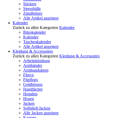
Stickers
Stressbälle
Zündhölzer
Alle Artikel anzeigen
Kalender
Zurück zu allen Kategorien
Kalender
Bürokalender
Kalender
Taschenkalender
Alle Artikel anzeigen
Kleidung & Accessoires
Zurück zu allen Kategorien
Kleidung & Accessoires
Arbeitskleidung
Armbänder
Armbanduhren
Fleece
Flipflops
Geldbörsen
Handfächer
Hemden
Hosen
Jacken
Softshell-Jacken
Alle Jacken anzeigen
Kappen