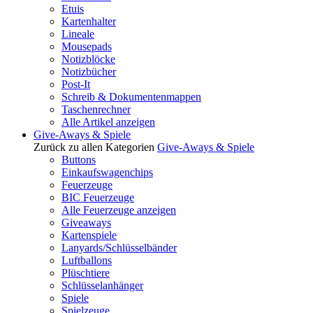
Etuis
Kartenhalter
Lineale
Mousepads
Notizblöcke
Notizbücher
Post-It
Schreib & Dokumentenmappen
Taschenrechner
Alle Artikel anzeigen
Give-Aways & Spiele
Zurück zu allen Kategorien
Give-Aways & Spiele
Buttons
Einkaufswagenchips
Feuerzeuge
BIC Feuerzeuge
Alle Feuerzeuge anzeigen
Giveaways
Kartenspiele
Lanyards/Schlüsselbänder
Luftballons
Plüschtiere
Schlüsselanhänger
Spiele
Spielzeuge