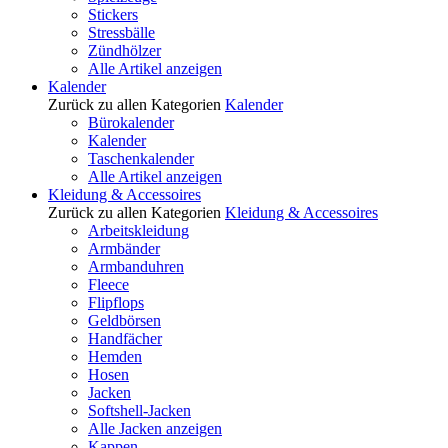
Stickers
Stressbälle
Zündhölzer
Alle Artikel anzeigen
Kalender
Zurück zu allen Kategorien
Kalender
Bürokalender
Kalender
Taschenkalender
Alle Artikel anzeigen
Kleidung & Accessoires
Zurück zu allen Kategorien
Kleidung & Accessoires
Arbeitskleidung
Armbänder
Armbanduhren
Fleece
Flipflops
Geldbörsen
Handfächer
Hemden
Hosen
Jacken
Softshell-Jacken
Alle Jacken anzeigen
Kappen