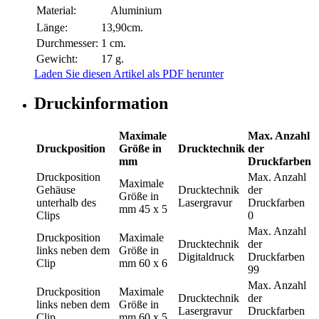
Material:
Aluminium
Länge:
13,90cm.
Durchmesser:
1 cm.
Gewicht:
17 g.
Laden Sie diesen Artikel als PDF herunter
Druckinformation
Maximale
Max. Anzahl
Druckposition
Größe in
Drucktechnik
der
mm
Druckfarben
Druckposition
Max. Anzahl
Maximale
Gehäuse
Drucktechnik
der
Größe in
unterhalb des
Lasergravur
Druckfarben
mm
45 x 5
Clips
0
Max. Anzahl
Druckposition
Maximale
Drucktechnik
der
links neben dem
Größe in
Digitaldruck
Druckfarben
Clip
mm
60 x 6
99
Max. Anzahl
Druckposition
Maximale
Drucktechnik
der
links neben dem
Größe in
Lasergravur
Druckfarben
Clip
mm
60 x 5