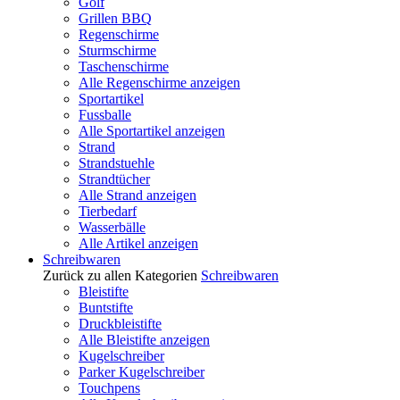
Golf
Grillen BBQ
Regenschirme
Sturmschirme
Taschenschirme
Alle Regenschirme anzeigen
Sportartikel
Fussballe
Alle Sportartikel anzeigen
Strand
Strandstuehle
Strandtücher
Alle Strand anzeigen
Tierbedarf
Wasserbälle
Alle Artikel anzeigen
Schreibwaren
Zurück zu allen Kategorien
Schreibwaren
Bleistifte
Buntstifte
Druckbleistifte
Alle Bleistifte anzeigen
Kugelschreiber
Parker Kugelschreiber
Touchpens