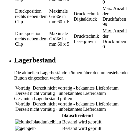
0
Max. Anzahl
Druckposition
Maximale
Drucktechnik
der
rechts neben dem
Größe in
Digitaldruck
Druckfarben
Clip
mm
60 x 6
99
Max. Anzahl
Druckposition
Maximale
Drucktechnik
der
rechts neben dem
Größe in
Lasergravur
Druckfarben
Clip
mm
60 x 5
0
Lagerbestand
Die aktuellen Lagerbestände können über den untenstehenden
Button eingesehen werden
Vorrätig
Derzeit nicht vorrätig - bekanntes Lieferdatum
Derzeit nicht vorrätig - unbekanntes Lieferdatum
Gesamten Lagerbestand prüfen
Vorrätig
Derzeit nicht vorrätig - bekanntes Lieferdatum
Derzeit nicht vorrätig - unbekanntes Lieferdatum
blauschreibend
dunkelblau
Bestand wird geprüft
gelb
Bestand wird geprüft