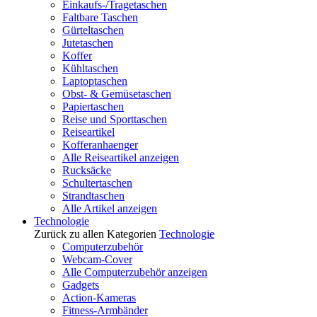
Einkaufs-/Tragetaschen
Faltbare Taschen
Gürteltaschen
Jutetaschen
Koffer
Kühltaschen
Laptoptaschen
Obst- & Gemüsetaschen
Papiertaschen
Reise und Sporttaschen
Reiseartikel
Kofferanhaenger
Alle Reiseartikel anzeigen
Rucksäcke
Schultertaschen
Strandtaschen
Alle Artikel anzeigen
Technologie
Zurück zu allen Kategorien
Technologie
Computerzubehör
Webcam-Cover
Alle Computerzubehör anzeigen
Gadgets
Action-Kameras
Fitness-Armbänder