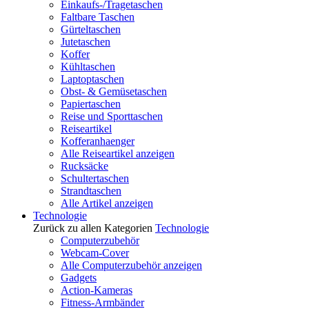
Einkaufs-/Tragetaschen
Faltbare Taschen
Gürteltaschen
Jutetaschen
Koffer
Kühltaschen
Laptoptaschen
Obst- & Gemüsetaschen
Papiertaschen
Reise und Sporttaschen
Reiseartikel
Kofferanhaenger
Alle Reiseartikel anzeigen
Rucksäcke
Schultertaschen
Strandtaschen
Alle Artikel anzeigen
Technologie
Zurück zu allen Kategorien
Technologie
Computerzubehör
Webcam-Cover
Alle Computerzubehör anzeigen
Gadgets
Action-Kameras
Fitness-Armbänder