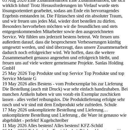
03 Aug 2026
Eine Zusammenarbeit
Eine Zusammenarbeit, die sich
wirklich lohnt! Trotz Herausforderungen im Verlauf wurde stets
lösungsorientiert gearbeitet, sodass am Ende ein hervorragendes
Ergebnis entstanden ist. Die Filztaschen sind ein absoluter Traum,
und wir freuen uns jedes Mal, wieder dort bestellen zu dürfen.
Besonders hervorheben möchten wir die freundlichen und stets
entgegenkommenden Mitarbeiter sowie den ausgezeichneten
Service. Wir fühlen uns jederzeit bestens betreut. Wir freuen uns
außerdem darauf, dass die besprochenen Verbesserungen künftig
umgesetzt werden, und sind überzeugt, dass unsere Zusammenarbeit
dadurch noch erfolgreicher wird. Wir hoffen, dass die weitere
Zusammenarbeit genauso angenehm und erfolgreich bleibt, und
freuen uns auf viele weitere gemeinsame Projekte.
Sanlas Holding
GmbH
25 May 2026
Top Produkte und top Service
Top Produkte und top
Service
Melanie G
19 May 2026
alles Bestens - vom Probexemplar bis zur Lieferung
Die Bestellung (auch mit Druck) war sehr einfach handzuhaben. Bei
manchen Artikeln haben wir uns vorab ein Exemplar zuschicken
lassen - alles verlief reibungslos. Die Produktlieferung erfolgte sehr
rasch und wir sind mit dem Endprodukt sehr zufrieden.
Schule
17 May 2026
unkomplizierte Bestellung und Lieferung…
unkomplizierte Bestellung und Lieferung , die Ware ist genauso wie
abgebildet - perfekt!
Kugelschreiber
11 May 2026
Alles bestens!
Alles bestens!
KFZ-Schild