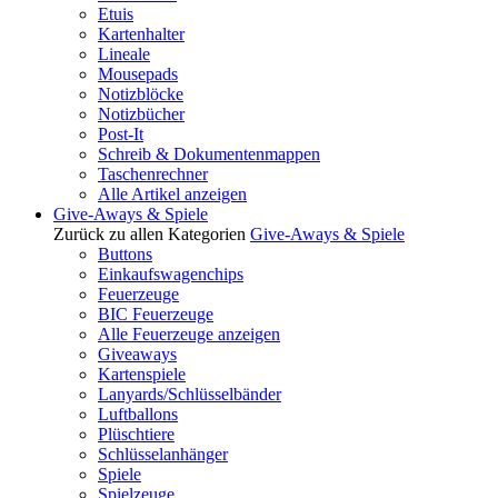
Etuis
Kartenhalter
Lineale
Mousepads
Notizblöcke
Notizbücher
Post-It
Schreib & Dokumentenmappen
Taschenrechner
Alle Artikel anzeigen
Give-Aways & Spiele
Zurück zu allen Kategorien
Give-Aways & Spiele
Buttons
Einkaufswagenchips
Feuerzeuge
BIC Feuerzeuge
Alle Feuerzeuge anzeigen
Giveaways
Kartenspiele
Lanyards/Schlüsselbänder
Luftballons
Plüschtiere
Schlüsselanhänger
Spiele
Spielzeuge