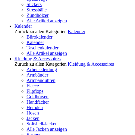
Stickers
Stressbälle
Zündhölzer
Alle Artikel anzeigen
Kalender
Zurück zu allen Kategorien
Kalender
Bürokalender
Kalender
Taschenkalender
Alle Artikel anzeigen
Kleidung & Accessoires
Zurück zu allen Kategorien
Kleidung & Accessoires
Arbeitskleidung
Armbänder
Armbanduhren
Fleece
Flipflops
Geldbörsen
Handfächer
Hemden
Hosen
Jacken
Softshell-Jacken
Alle Jacken anzeigen
Kappen