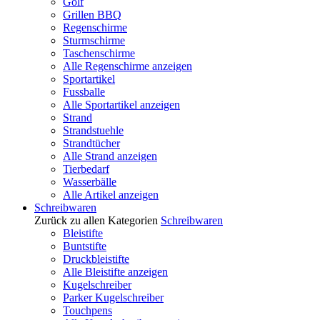
Golf
Grillen BBQ
Regenschirme
Sturmschirme
Taschenschirme
Alle Regenschirme anzeigen
Sportartikel
Fussballe
Alle Sportartikel anzeigen
Strand
Strandstuehle
Strandtücher
Alle Strand anzeigen
Tierbedarf
Wasserbälle
Alle Artikel anzeigen
Schreibwaren
Zurück zu allen Kategorien
Schreibwaren
Bleistifte
Buntstifte
Druckbleistifte
Alle Bleistifte anzeigen
Kugelschreiber
Parker Kugelschreiber
Touchpens