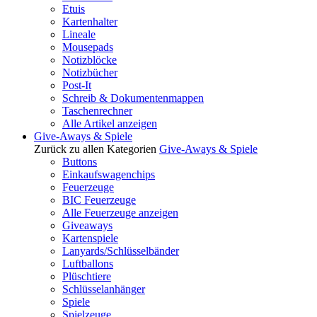
Etuis
Kartenhalter
Lineale
Mousepads
Notizblöcke
Notizbücher
Post-It
Schreib & Dokumentenmappen
Taschenrechner
Alle Artikel anzeigen
Give-Aways & Spiele
Zurück zu allen Kategorien
Give-Aways & Spiele
Buttons
Einkaufswagenchips
Feuerzeuge
BIC Feuerzeuge
Alle Feuerzeuge anzeigen
Giveaways
Kartenspiele
Lanyards/Schlüsselbänder
Luftballons
Plüschtiere
Schlüsselanhänger
Spiele
Spielzeuge