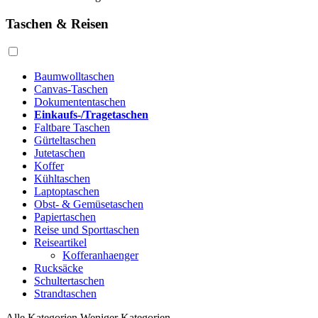
Taschen & Reisen
Baumwolltaschen
Canvas-Taschen
Dokumententaschen
Einkaufs-/Tragetaschen
Faltbare Taschen
Gürteltaschen
Jutetaschen
Koffer
Kühltaschen
Laptoptaschen
Obst- & Gemüsetaschen
Papiertaschen
Reise und Sporttaschen
Reiseartikel
Kofferanhaenger
Rucksäcke
Schultertaschen
Strandtaschen
Alle Kategorien
Weniger Kategorien