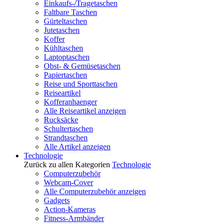
Einkaufs-/Tragetaschen
Faltbare Taschen
Gürteltaschen
Jutetaschen
Koffer
Kühltaschen
Laptoptaschen
Obst- & Gemüsetaschen
Papiertaschen
Reise und Sporttaschen
Reiseartikel
Kofferanhaenger
Alle Reiseartikel anzeigen
Rucksäcke
Schultertaschen
Strandtaschen
Alle Artikel anzeigen
Technologie
Zurück zu allen Kategorien
Technologie
Computerzubehör
Webcam-Cover
Alle Computerzubehör anzeigen
Gadgets
Action-Kameras
Fitness-Armbänder