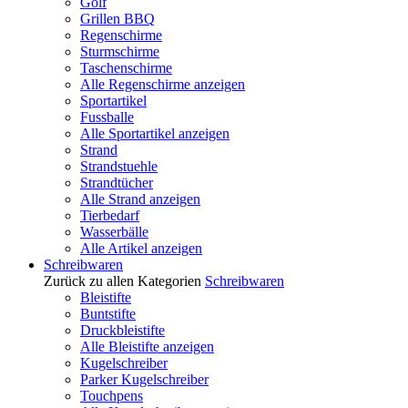
Golf
Grillen BBQ
Regenschirme
Sturmschirme
Taschenschirme
Alle Regenschirme anzeigen
Sportartikel
Fussballe
Alle Sportartikel anzeigen
Strand
Strandstuehle
Strandtücher
Alle Strand anzeigen
Tierbedarf
Wasserbälle
Alle Artikel anzeigen
Schreibwaren
Zurück zu allen Kategorien
Schreibwaren
Bleistifte
Buntstifte
Druckbleistifte
Alle Bleistifte anzeigen
Kugelschreiber
Parker Kugelschreiber
Touchpens