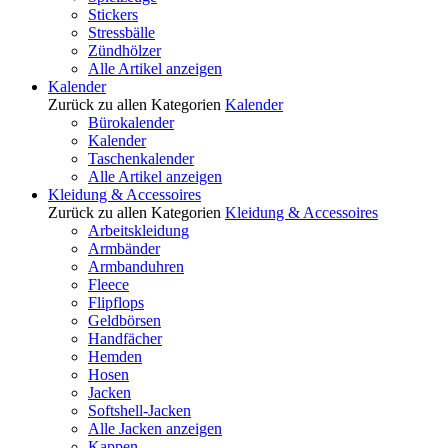
Stickers
Stressbälle
Zündhölzer
Alle Artikel anzeigen
Kalender
Zurück zu allen Kategorien
Kalender
Bürokalender
Kalender
Taschenkalender
Alle Artikel anzeigen
Kleidung & Accessoires
Zurück zu allen Kategorien
Kleidung & Accessoires
Arbeitskleidung
Armbänder
Armbanduhren
Fleece
Flipflops
Geldbörsen
Handfächer
Hemden
Hosen
Jacken
Softshell-Jacken
Alle Jacken anzeigen
Kappen