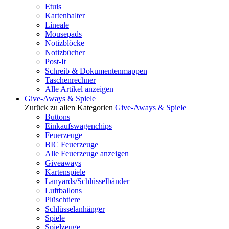
Etuis
Kartenhalter
Lineale
Mousepads
Notizblöcke
Notizbücher
Post-It
Schreib & Dokumentenmappen
Taschenrechner
Alle Artikel anzeigen
Give-Aways & Spiele
Zurück zu allen Kategorien
Give-Aways & Spiele
Buttons
Einkaufswagenchips
Feuerzeuge
BIC Feuerzeuge
Alle Feuerzeuge anzeigen
Giveaways
Kartenspiele
Lanyards/Schlüsselbänder
Luftballons
Plüschtiere
Schlüsselanhänger
Spiele
Spielzeuge