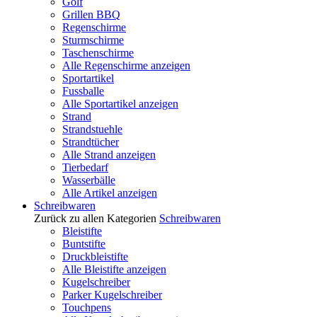
Golf
Grillen BBQ
Regenschirme
Sturmschirme
Taschenschirme
Alle Regenschirme anzeigen
Sportartikel
Fussballe
Alle Sportartikel anzeigen
Strand
Strandstuehle
Strandtücher
Alle Strand anzeigen
Tierbedarf
Wasserbälle
Alle Artikel anzeigen
Schreibwaren
Zurück zu allen Kategorien
Schreibwaren
Bleistifte
Buntstifte
Druckbleistifte
Alle Bleistifte anzeigen
Kugelschreiber
Parker Kugelschreiber
Touchpens