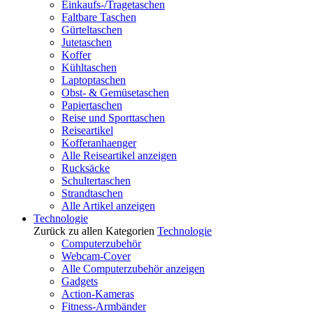
Einkaufs-/Tragetaschen
Faltbare Taschen
Gürteltaschen
Jutetaschen
Koffer
Kühltaschen
Laptoptaschen
Obst- & Gemüsetaschen
Papiertaschen
Reise und Sporttaschen
Reiseartikel
Kofferanhaenger
Alle Reiseartikel anzeigen
Rucksäcke
Schultertaschen
Strandtaschen
Alle Artikel anzeigen
Technologie
Zurück zu allen Kategorien
Technologie
Computerzubehör
Webcam-Cover
Alle Computerzubehör anzeigen
Gadgets
Action-Kameras
Fitness-Armbänder