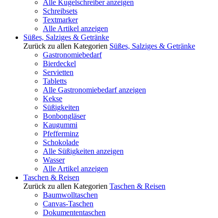
Alle Kugelschreiber anzeigen
Schreibsets
Textmarker
Alle Artikel anzeigen
Süßes, Salziges & Getränke
Zurück zu allen Kategorien
Süßes, Salziges & Getränke
Gastronomiebedarf
Bierdeckel
Servietten
Tabletts
Alle Gastronomiebedarf anzeigen
Kekse
Süßigkeiten
Bonbongläser
Kaugummi
Pfefferminz
Schokolade
Alle Süßigkeiten anzeigen
Wasser
Alle Artikel anzeigen
Taschen & Reisen
Zurück zu allen Kategorien
Taschen & Reisen
Baumwolltaschen
Canvas-Taschen
Dokumententaschen