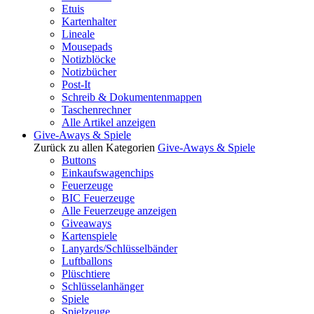
Etuis
Kartenhalter
Lineale
Mousepads
Notizblöcke
Notizbücher
Post-It
Schreib & Dokumentenmappen
Taschenrechner
Alle Artikel anzeigen
Give-Aways & Spiele
Zurück zu allen Kategorien
Give-Aways & Spiele
Buttons
Einkaufswagenchips
Feuerzeuge
BIC Feuerzeuge
Alle Feuerzeuge anzeigen
Giveaways
Kartenspiele
Lanyards/Schlüsselbänder
Luftballons
Plüschtiere
Schlüsselanhänger
Spiele
Spielzeuge