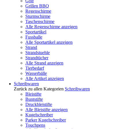
Golf
Grillen BBQ
Regenschirme
Sturmschirme
Taschenschirme
Alle Regenschirme anzeigen
Sportartikel
Fussballe
Alle Sportartikel anzeigen
Strand
Strandstuehle
Strandtücher
Alle Strand anzeigen
Tierbedarf
Wasserbälle
Alle Artikel anzeigen
Schreibwaren
Zurück zu allen Kategorien
Schreibwaren
Bleistifte
Buntstifte
Druckbleistifte
Alle Bleistifte anzeigen
Kugelschreiber
Parker Kugelschreiber
Touchpens