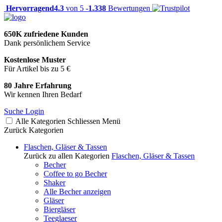
Hervorragend
4.3
von 5 -
1.338
Bewertungen
650K zufriedene Kunden
Dank persönlichem Service
Kostenlose Muster
Für Artikel bis zu 5 €
80 Jahre Erfahrung
Wir kennen Ihren Bedarf
Suche
Login
Alle Kategorien
Schliessen
Menü
Zurück
Kategorien
Flaschen, Gläser & Tassen
Zurück zu allen Kategorien
Flaschen, Gläser & Tassen
Becher
Coffee to go Becher
Shaker
Alle Becher anzeigen
Gläser
Biergläser
Teeglaeser