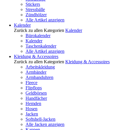
Stickers
Stressbälle
Zündhölzer
Alle Artikel anzeigen
Kalender
Zurück zu allen Kategorien
Kalender
Bürokalender
Kalender
Taschenkalender
Alle Artikel anzeigen
Kleidung & Accessoires
Zurück zu allen Kategorien
Kleidung & Accessoires
Arbeitskleidung
Armbänder
Armbanduhren
Fleece
Flipflops
Geldbörsen
Handfächer
Hemden
Hosen
Jacken
Softshell-Jacken
Alle Jacken anzeigen
Kappen