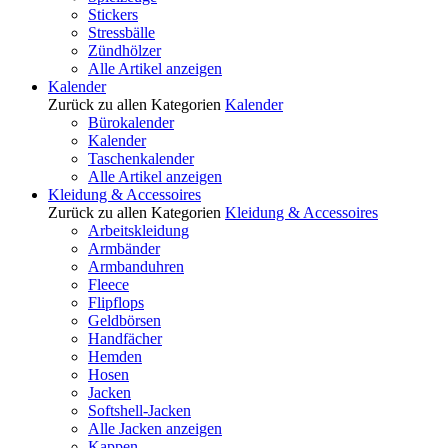
Stickers
Stressbälle
Zündhölzer
Alle Artikel anzeigen
Kalender
Zurück zu allen Kategorien
Kalender
Bürokalender
Kalender
Taschenkalender
Alle Artikel anzeigen
Kleidung & Accessoires
Zurück zu allen Kategorien
Kleidung & Accessoires
Arbeitskleidung
Armbänder
Armbanduhren
Fleece
Flipflops
Geldbörsen
Handfächer
Hemden
Hosen
Jacken
Softshell-Jacken
Alle Jacken anzeigen
Kappen