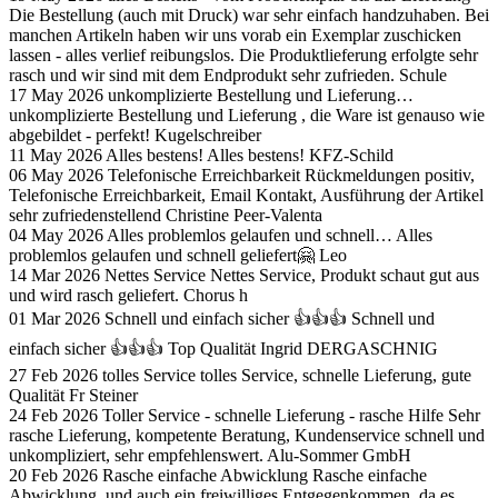
Die Bestellung (auch mit Druck) war sehr einfach handzuhaben. Bei
manchen Artikeln haben wir uns vorab ein Exemplar zuschicken
lassen - alles verlief reibungslos. Die Produktlieferung erfolgte sehr
rasch und wir sind mit dem Endprodukt sehr zufrieden.
Schule
17 May 2026
unkomplizierte Bestellung und Lieferung…
unkomplizierte Bestellung und Lieferung , die Ware ist genauso wie
abgebildet - perfekt!
Kugelschreiber
11 May 2026
Alles bestens!
Alles bestens!
KFZ-Schild
06 May 2026
Telefonische Erreichbarkeit
Rückmeldungen positiv,
Telefonische Erreichbarkeit, Email Kontakt, Ausführung der Artikel
sehr zufriedenstellend
Christine Peer-Valenta
04 May 2026
Alles problemlos gelaufen und schnell…
Alles
problemlos gelaufen und schnell geliefert🤗
Leo
14 Mar 2026
Nettes Service
Nettes Service, Produkt schaut gut aus
und wird rasch geliefert.
Chorus h
01 Mar 2026
Schnell und einfach sicher 👍👍👍
Schnell und
einfach sicher 👍👍👍 Top Qualität
Ingrid DERGASCHNIG
27 Feb 2026
tolles Service
tolles Service, schnelle Lieferung, gute
Qualität
Fr Steiner
24 Feb 2026
Toller Service - schnelle Lieferung - rasche Hilfe
Sehr
rasche Lieferung, kompetente Beratung, Kundenservice schnell und
unkompliziert, sehr empfehlenswert.
Alu-Sommer GmbH
20 Feb 2026
Rasche einfache Abwicklung
Rasche einfache
Abwicklung, und auch ein freiwilliges Entgegenkommen, da es