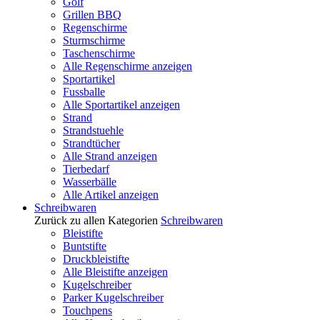
Golf
Grillen BBQ
Regenschirme
Sturmschirme
Taschenschirme
Alle Regenschirme anzeigen
Sportartikel
Fussballe
Alle Sportartikel anzeigen
Strand
Strandstuehle
Strandtücher
Alle Strand anzeigen
Tierbedarf
Wasserbälle
Alle Artikel anzeigen
Schreibwaren
Zurück zu allen Kategorien
Schreibwaren
Bleistifte
Buntstifte
Druckbleistifte
Alle Bleistifte anzeigen
Kugelschreiber
Parker Kugelschreiber
Touchpens