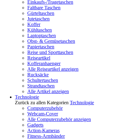
Einkaufs-/Tragetaschen
Faltbare Taschen
Gürteltaschen
Jutetaschen
Koffer
Kühltaschen
Laptoptaschen
Obst- & Gemüsetaschen
Papiertaschen
Reise und Sporttaschen
Reiseartikel
Kofferanhaenger
Alle Reiseartikel anzeigen
Rucksäcke
Schultertaschen
Strandtaschen
Alle Artikel anzeigen
Technologie
Zurück zu allen Kategorien
Technologie
Computerzubehör
Webcam-Cover
Alle Computerzubehör anzeigen
Gadgets
Action-Kameras
Fitness-Armbänder