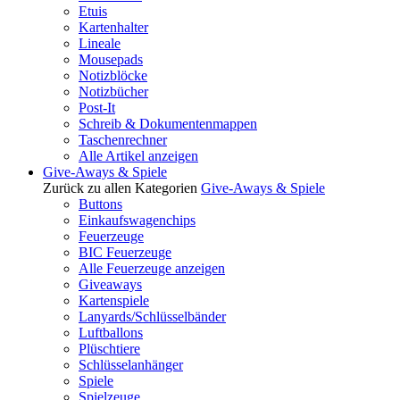
Etuis
Kartenhalter
Lineale
Mousepads
Notizblöcke
Notizbücher
Post-It
Schreib & Dokumentenmappen
Taschenrechner
Alle Artikel anzeigen
Give-Aways & Spiele
Zurück zu allen Kategorien
Give-Aways & Spiele
Buttons
Einkaufswagenchips
Feuerzeuge
BIC Feuerzeuge
Alle Feuerzeuge anzeigen
Giveaways
Kartenspiele
Lanyards/Schlüsselbänder
Luftballons
Plüschtiere
Schlüsselanhänger
Spiele
Spielzeuge