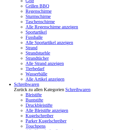
Golf
Grillen BBQ
Regenschirme
Sturmschirme
Taschenschirme
Alle Regenschirme anzeigen
Sportartikel
Fussballe
Alle Sportartikel anzeigen
Strand
Strandstuehle
Strandtücher
Alle Strand anzeigen
Tierbedarf
Wasserbälle
Alle Artikel anzeigen
Schreibwaren
Zurück zu allen Kategorien
Schreibwaren
Bleistifte
Buntstifte
Druckbleistifte
Alle Bleistifte anzeigen
Kugelschreiber
Parker Kugelschreiber
Touchpens