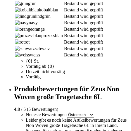
grün
Bestand wird geprüft
kobaltblau
Bestand wird geprüft
lindgrün
Bestand wird geprüft
navy
Bestand wird geprüft
orange
Bestand wird geprüft
prozessblau
Bestand wird geprüft
rot
Bestand wird geprüft
schwarz
Bestand wird geprüft
weiss
Bestand wird geprüft
{0} St.
Vorrätig ab {0}
Derzeit nicht vorrätig
Vorrätig
Produktbewertungen für Zeus Non
Woven große Tragetasche 6L
4.8
/ 5 (5 Bewertungen)
Neueste Bewertungen
Leider gibt es noch keine Artikelbewertungen für Zeus
Non Woven große Tragetasche 6L in Ihrem Land.
Schauen Sie sich an, was unsere Kunden in anderen