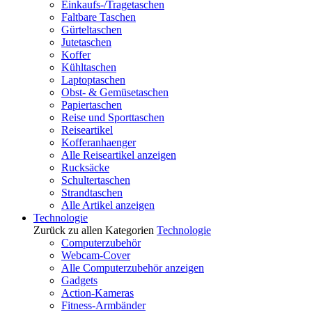
Einkaufs-/Tragetaschen
Faltbare Taschen
Gürteltaschen
Jutetaschen
Koffer
Kühltaschen
Laptoptaschen
Obst- & Gemüsetaschen
Papiertaschen
Reise und Sporttaschen
Reiseartikel
Kofferanhaenger
Alle Reiseartikel anzeigen
Rucksäcke
Schultertaschen
Strandtaschen
Alle Artikel anzeigen
Technologie
Zurück zu allen Kategorien
Technologie
Computerzubehör
Webcam-Cover
Alle Computerzubehör anzeigen
Gadgets
Action-Kameras
Fitness-Armbänder