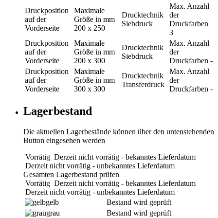
Max. Anzahl
Druckposition
Maximale
Drucktechnik
der
auf der
Größe in mm
Siebdruck
Druckfarben
Vorderseite
200 x 250
3
Druckposition
Maximale
Max. Anzahl
Drucktechnik
auf der
Größe in mm
der
Siebdruck
Vorderseite
200 x 300
Druckfarben
-
Druckposition
Maximale
Max. Anzahl
Drucktechnik
auf der
Größe in mm
der
Transferdruck
Vorderseite
300 x 300
Druckfarben
-
Lagerbestand
Die aktuellen Lagerbestände können über den untenstehenden
Button eingesehen werden
Vorrätig
Derzeit nicht vorrätig - bekanntes Lieferdatum
Derzeit nicht vorrätig - unbekanntes Lieferdatum
Gesamten Lagerbestand prüfen
Vorrätig
Derzeit nicht vorrätig - bekanntes Lieferdatum
Derzeit nicht vorrätig - unbekanntes Lieferdatum
gelb
Bestand wird geprüft
grau
Bestand wird geprüft