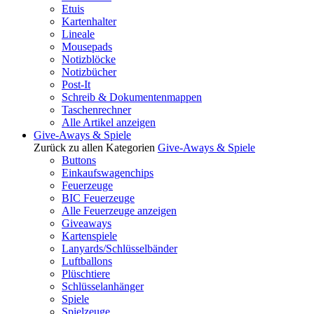
Etuis
Kartenhalter
Lineale
Mousepads
Notizblöcke
Notizbücher
Post-It
Schreib & Dokumentenmappen
Taschenrechner
Alle Artikel anzeigen
Give-Aways & Spiele
Zurück zu allen Kategorien
Give-Aways & Spiele
Buttons
Einkaufswagenchips
Feuerzeuge
BIC Feuerzeuge
Alle Feuerzeuge anzeigen
Giveaways
Kartenspiele
Lanyards/Schlüsselbänder
Luftballons
Plüschtiere
Schlüsselanhänger
Spiele
Spielzeuge