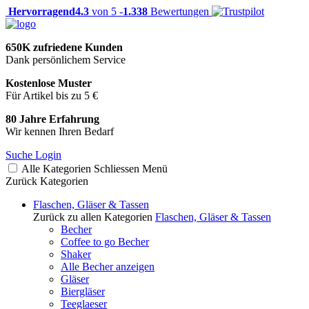
Hervorragend
4.3
von 5 -
1.338
Bewertungen
650K zufriedene Kunden
Dank persönlichem Service
Kostenlose Muster
Für Artikel bis zu 5 €
80 Jahre Erfahrung
Wir kennen Ihren Bedarf
Suche
Login
Alle Kategorien
Schliessen
Menü
Zurück
Kategorien
Flaschen, Gläser & Tassen
Zurück zu allen Kategorien
Flaschen, Gläser & Tassen
Becher
Coffee to go Becher
Shaker
Alle Becher anzeigen
Gläser
Biergläser
Teeglaeser