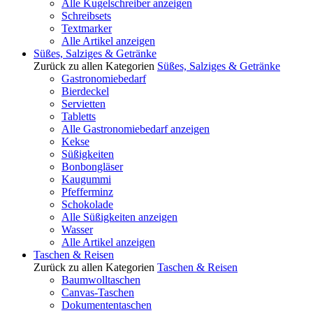
Alle Kugelschreiber anzeigen
Schreibsets
Textmarker
Alle Artikel anzeigen
Süßes, Salziges & Getränke
Zurück zu allen Kategorien
Süßes, Salziges & Getränke
Gastronomiebedarf
Bierdeckel
Servietten
Tabletts
Alle Gastronomiebedarf anzeigen
Kekse
Süßigkeiten
Bonbongläser
Kaugummi
Pfefferminz
Schokolade
Alle Süßigkeiten anzeigen
Wasser
Alle Artikel anzeigen
Taschen & Reisen
Zurück zu allen Kategorien
Taschen & Reisen
Baumwolltaschen
Canvas-Taschen
Dokumententaschen