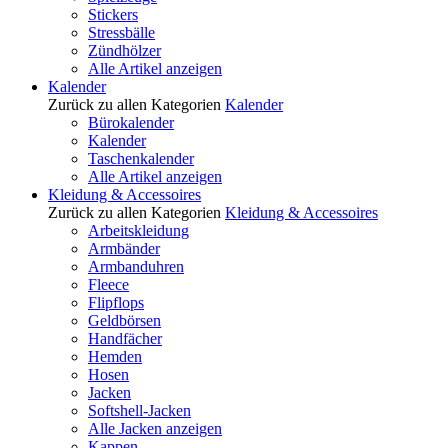
Stickers
Stressbälle
Zündhölzer
Alle Artikel anzeigen
Kalender
Zurück zu allen Kategorien
Kalender
Bürokalender
Kalender
Taschenkalender
Alle Artikel anzeigen
Kleidung & Accessoires
Zurück zu allen Kategorien
Kleidung & Accessoires
Arbeitskleidung
Armbänder
Armbanduhren
Fleece
Flipflops
Geldbörsen
Handfächer
Hemden
Hosen
Jacken
Softshell-Jacken
Alle Jacken anzeigen
Kappen