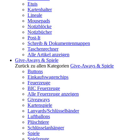
Etuis
Kartenhalter
Lineale
Mousepads
Notizblöcke
Notizbücher
Post-It
Schreib & Dokumentenmappen
Taschenrechner
Alle Artikel anzeigen
Give-Aways & Spiele
Zurück zu allen Kategorien
Give-Aways & Spiele
Buttons
Einkaufswagenchips
Feuerzeuge
BIC Feuerzeuge
Alle Feuerzeuge anzeigen
Giveaways
Kartenspiele
Lanyards/Schlüsselbänder
Luftballons
Plüschtiere
Schlüsselanhänger
Spiele
Spielzeuge