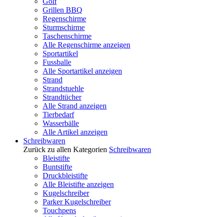
Golf
Grillen BBQ
Regenschirme
Sturmschirme
Taschenschirme
Alle Regenschirme anzeigen
Sportartikel
Fussballe
Alle Sportartikel anzeigen
Strand
Strandstuehle
Strandtücher
Alle Strand anzeigen
Tierbedarf
Wasserbälle
Alle Artikel anzeigen
Schreibwaren
Zurück zu allen Kategorien
Schreibwaren
Bleistifte
Buntstifte
Druckbleistifte
Alle Bleistifte anzeigen
Kugelschreiber
Parker Kugelschreiber
Touchpens