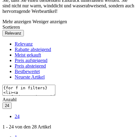
Sie, dass Sie einen bleibenden Eindruck hinterlassen werden. Sie
sind nicht nur warm, winddicht und wasserabweisend, sondern auch
hervorragende Werbeartikel!
Mehr anzeigen
Weniger anzeigen
Sortieren
Relevanz
Relevanz
Rabatte absteigend
Meist gekauft
Preis aufsteigend
Preis absteigend
Bestbewertet
Neueste Artikel
Anzahl
24
24
1
-
24
von den
28
Artikel