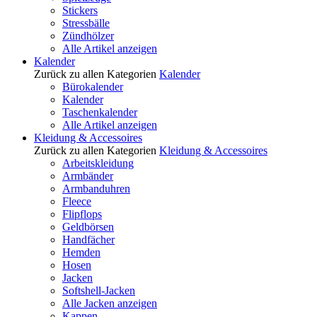
Stickers
Stressbälle
Zündhölzer
Alle Artikel anzeigen
Kalender
Zurück zu allen Kategorien
Kalender
Bürokalender
Kalender
Taschenkalender
Alle Artikel anzeigen
Kleidung & Accessoires
Zurück zu allen Kategorien
Kleidung & Accessoires
Arbeitskleidung
Armbänder
Armbanduhren
Fleece
Flipflops
Geldbörsen
Handfächer
Hemden
Hosen
Jacken
Softshell-Jacken
Alle Jacken anzeigen
Kappen