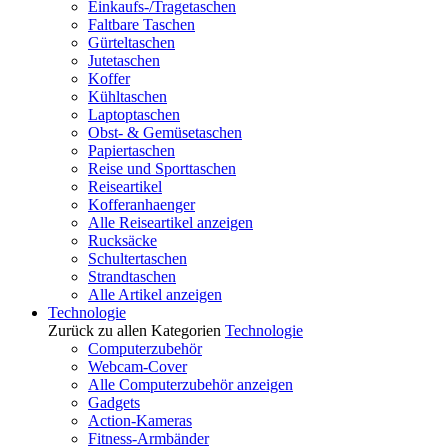
Einkaufs-/Tragetaschen
Faltbare Taschen
Gürteltaschen
Jutetaschen
Koffer
Kühltaschen
Laptoptaschen
Obst- & Gemüsetaschen
Papiertaschen
Reise und Sporttaschen
Reiseartikel
Kofferanhaenger
Alle Reiseartikel anzeigen
Rucksäcke
Schultertaschen
Strandtaschen
Alle Artikel anzeigen
Technologie
Zurück zu allen Kategorien
Technologie
Computerzubehör
Webcam-Cover
Alle Computerzubehör anzeigen
Gadgets
Action-Kameras
Fitness-Armbänder