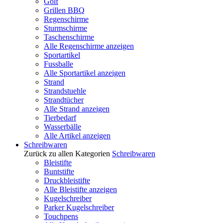
Golf
Grillen BBQ
Regenschirme
Sturmschirme
Taschenschirme
Alle Regenschirme anzeigen
Sportartikel
Fussballe
Alle Sportartikel anzeigen
Strand
Strandstuehle
Strandtücher
Alle Strand anzeigen
Tierbedarf
Wasserbälle
Alle Artikel anzeigen
Schreibwaren
Zurück zu allen Kategorien
Schreibwaren
Bleistifte
Buntstifte
Druckbleistifte
Alle Bleistifte anzeigen
Kugelschreiber
Parker Kugelschreiber
Touchpens