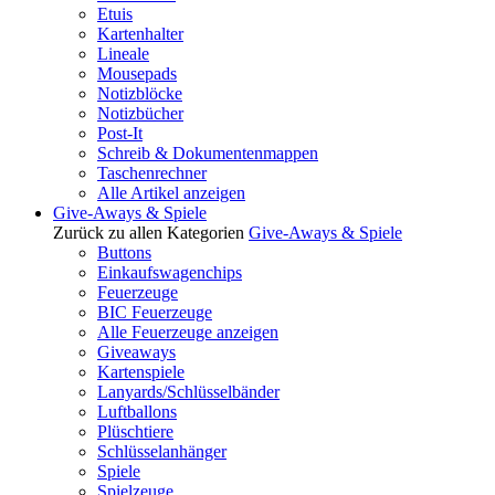
Etuis
Kartenhalter
Lineale
Mousepads
Notizblöcke
Notizbücher
Post-It
Schreib & Dokumentenmappen
Taschenrechner
Alle Artikel anzeigen
Give-Aways & Spiele
Zurück zu allen Kategorien
Give-Aways & Spiele
Buttons
Einkaufswagenchips
Feuerzeuge
BIC Feuerzeuge
Alle Feuerzeuge anzeigen
Giveaways
Kartenspiele
Lanyards/Schlüsselbänder
Luftballons
Plüschtiere
Schlüsselanhänger
Spiele
Spielzeuge