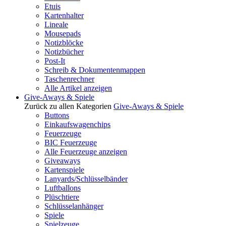
Etuis
Kartenhalter
Lineale
Mousepads
Notizblöcke
Notizbücher
Post-It
Schreib & Dokumentenmappen
Taschenrechner
Alle Artikel anzeigen
Give-Aways & Spiele
Zurück zu allen Kategorien
Give-Aways & Spiele
Buttons
Einkaufswagenchips
Feuerzeuge
BIC Feuerzeuge
Alle Feuerzeuge anzeigen
Giveaways
Kartenspiele
Lanyards/Schlüsselbänder
Luftballons
Plüschtiere
Schlüsselanhänger
Spiele
Spielzeuge