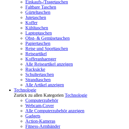
Einkaufs-/Tragetaschen
Faltbare Taschen
Gürteltaschen
Jutetaschen
Koffer
Kühltaschen
Laptoptaschen
Obst- & Gemüsetaschen
Papiertaschen
Reise und Sporttaschen
Reiseartikel
Kofferanhaenger
Alle Reiseartikel anzeigen
Rucksäcke
Schultertaschen
Strandtaschen
Alle Artikel anzeigen
Technologie
Zurück zu allen Kategorien
Technologie
Computerzubehör
Webcam-Cover
Alle Computerzubehör anzeigen
Gadgets
Action-Kameras
Fitness-Armbänder