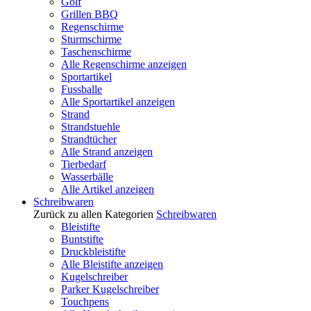
Golf
Grillen BBQ
Regenschirme
Sturmschirme
Taschenschirme
Alle Regenschirme anzeigen
Sportartikel
Fussballe
Alle Sportartikel anzeigen
Strand
Strandstuehle
Strandtücher
Alle Strand anzeigen
Tierbedarf
Wasserbälle
Alle Artikel anzeigen
Schreibwaren
Zurück zu allen Kategorien
Schreibwaren
Bleistifte
Buntstifte
Druckbleistifte
Alle Bleistifte anzeigen
Kugelschreiber
Parker Kugelschreiber
Touchpens