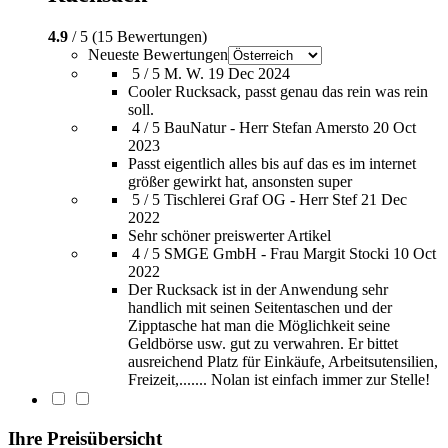
4.9
/ 5 (15 Bewertungen)
Neueste Bewertungen
5 / 5
M. W.
19 Dec 2024
Cooler Rucksack, passt genau das rein was rein
soll.
4 / 5
BauNatur - Herr Stefan Amersto
20 Oct
2023
Passt eigentlich alles bis auf das es im internet
größer gewirkt hat, ansonsten super
5 / 5
Tischlerei Graf OG - Herr Stef
21 Dec
2022
Sehr schöner preiswerter Artikel
4 / 5
SMGE GmbH - Frau Margit Stocki
10 Oct
2022
Der Rucksack ist in der Anwendung sehr
handlich mit seinen Seitentaschen und der
Zipptasche hat man die Möglichkeit seine
Geldbörse usw. gut zu verwahren. Er bittet
ausreichend Platz für Einkäufe, Arbeitsutensilien,
Freizeit,....... Nolan ist einfach immer zur Stelle!
Ihre Preisübersicht