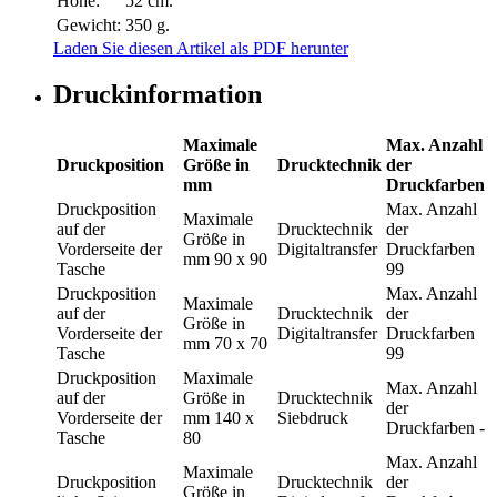
Höhe:
52 cm.
Gewicht:
350 g.
Laden Sie diesen Artikel als PDF herunter
Druckinformation
Maximale
Max. Anzahl
Druckposition
Größe in
Drucktechnik
der
mm
Druckfarben
Druckposition
Max. Anzahl
Maximale
auf der
Drucktechnik
der
Größe in
Vorderseite der
Digitaltransfer
Druckfarben
mm
90 x 90
Tasche
99
Druckposition
Max. Anzahl
Maximale
auf der
Drucktechnik
der
Größe in
Vorderseite der
Digitaltransfer
Druckfarben
mm
70 x 70
Tasche
99
Druckposition
Maximale
Max. Anzahl
auf der
Größe in
Drucktechnik
der
Vorderseite der
mm
140 x
Siebdruck
Druckfarben
-
Tasche
80
Max. Anzahl
Maximale
Druckposition
Drucktechnik
der
Größe in