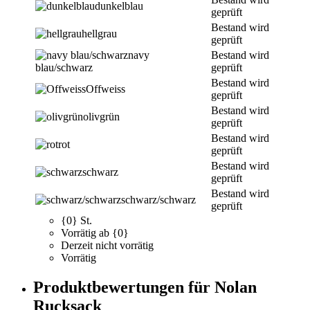
dunkelblau
geprüft
Bestand wird
hellgrau
geprüft
navy
Bestand wird
blau/schwarz
geprüft
Bestand wird
Offweiss
geprüft
Bestand wird
olivgrün
geprüft
Bestand wird
rot
geprüft
Bestand wird
schwarz
geprüft
Bestand wird
schwarz/schwarz
geprüft
{0} St.
Vorrätig ab {0}
Derzeit nicht vorrätig
Vorrätig
Produktbewertungen für Nolan
Rucksack