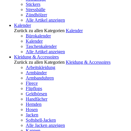
Stickers
Stressbälle
Zündhölzer
Alle Artikel anzeigen
Kalender
Zurück zu allen Kategorien
Kalender
Bürokalender
Kalender
Taschenkalender
Alle Artikel anzeigen
Kleidung & Accessoires
Zurück zu allen Kategorien
Kleidung & Accessoires
Arbeitskleidung
Armbänder
Armbanduhren
Fleece
Flipflops
Geldbörsen
Handfächer
Hemden
Hosen
Jacken
Softshell-Jacken
Alle Jacken anzeigen
Kappen