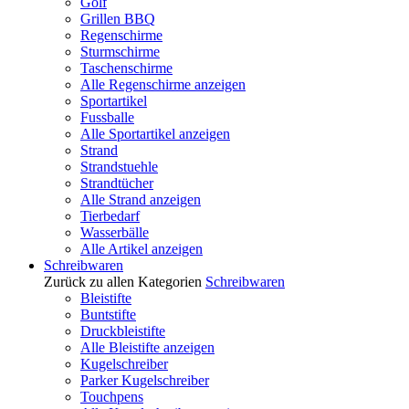
Golf
Grillen BBQ
Regenschirme
Sturmschirme
Taschenschirme
Alle Regenschirme anzeigen
Sportartikel
Fussballe
Alle Sportartikel anzeigen
Strand
Strandstuehle
Strandtücher
Alle Strand anzeigen
Tierbedarf
Wasserbälle
Alle Artikel anzeigen
Schreibwaren
Zurück zu allen Kategorien
Schreibwaren
Bleistifte
Buntstifte
Druckbleistifte
Alle Bleistifte anzeigen
Kugelschreiber
Parker Kugelschreiber
Touchpens