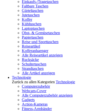
Einkaufs-/Tragetaschen
Faltbare Taschen
Gürteltaschen
Jutetaschen
Koffer
Kühltaschen
Laptoptaschen
Obst- & Gemüsetaschen
Papiertaschen
Reise und Sporttaschen
Reiseartikel
Kofferanhaenger
Alle Reiseartikel anzeigen
Rucksäcke
Schultertaschen
Strandtaschen
Alle Artikel anzeigen
Technologie
Zurück zu allen Kategorien
Technologie
Computerzubehör
Webcam-Cover
Alle Computerzubehör anzeigen
Gadgets
Action-Kameras
Fitness-Armbänder