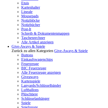
Etuis
Kartenhalter
Lineale
Mousepads
Notizblöcke
Notizbücher
Post-It
Schreib & Dokumentenmappen
Taschenrechner
Alle Artikel anzeigen
Give-Aways & Spiele
Zurück zu allen Kategorien
Give-Aways & Spiele
Buttons
Einkaufswagenchips
Feuerzeuge
BIC Feuerzeuge
Alle Feuerzeuge anzeigen
Giveaways
Kartenspiele
Lanyards/Schlüsselbänder
Luftballons
Plüschtiere
Schlüsselanhänger
Spiele
Spielzeuge