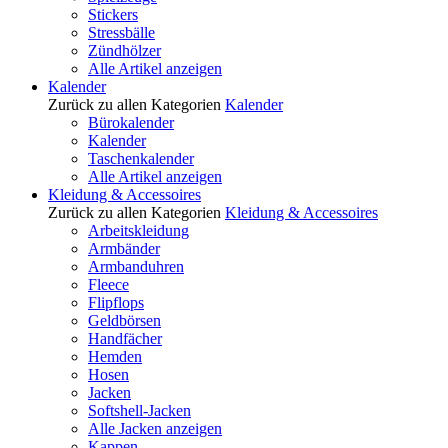
Stickers
Stressbälle
Zündhölzer
Alle Artikel anzeigen
Kalender
Zurück zu allen Kategorien
Kalender
Bürokalender
Kalender
Taschenkalender
Alle Artikel anzeigen
Kleidung & Accessoires
Zurück zu allen Kategorien
Kleidung & Accessoires
Arbeitskleidung
Armbänder
Armbanduhren
Fleece
Flipflops
Geldbörsen
Handfächer
Hemden
Hosen
Jacken
Softshell-Jacken
Alle Jacken anzeigen
Kappen