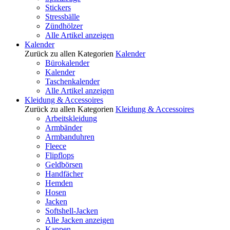
Stickers
Stressbälle
Zündhölzer
Alle Artikel anzeigen
Kalender
Zurück zu allen Kategorien
Kalender
Bürokalender
Kalender
Taschenkalender
Alle Artikel anzeigen
Kleidung & Accessoires
Zurück zu allen Kategorien
Kleidung & Accessoires
Arbeitskleidung
Armbänder
Armbanduhren
Fleece
Flipflops
Geldbörsen
Handfächer
Hemden
Hosen
Jacken
Softshell-Jacken
Alle Jacken anzeigen
Kappen