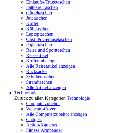
Einkaufs-/Tragetaschen
Faltbare Taschen
Gürteltaschen
Jutetaschen
Koffer
Kühltaschen
Laptoptaschen
Obst- & Gemüsetaschen
Papiertaschen
Reise und Sporttaschen
Reiseartikel
Kofferanhaenger
Alle Reiseartikel anzeigen
Rucksäcke
Schultertaschen
Strandtaschen
Alle Artikel anzeigen
Technologie
Zurück zu allen Kategorien
Technologie
Computerzubehör
Webcam-Cover
Alle Computerzubehör anzeigen
Gadgets
Action-Kameras
Fitness-Armbänder