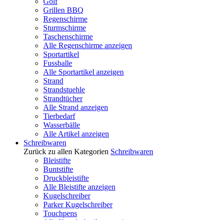
Golf
Grillen BBQ
Regenschirme
Sturmschirme
Taschenschirme
Alle Regenschirme anzeigen
Sportartikel
Fussballe
Alle Sportartikel anzeigen
Strand
Strandstuehle
Strandtücher
Alle Strand anzeigen
Tierbedarf
Wasserbälle
Alle Artikel anzeigen
Schreibwaren
Zurück zu allen Kategorien
Schreibwaren
Bleistifte
Buntstifte
Druckbleistifte
Alle Bleistifte anzeigen
Kugelschreiber
Parker Kugelschreiber
Touchpens