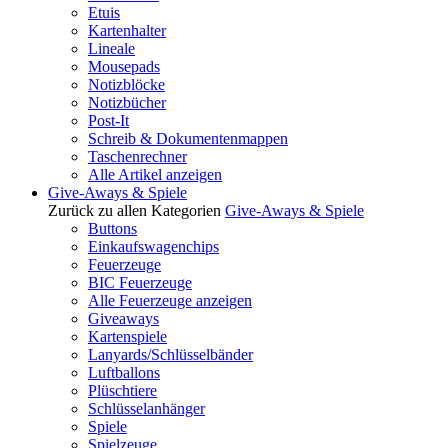
Etuis
Kartenhalter
Lineale
Mousepads
Notizblöcke
Notizbücher
Post-It
Schreib & Dokumentenmappen
Taschenrechner
Alle Artikel anzeigen
Give-Aways & Spiele
Zurück zu allen Kategorien
Give-Aways & Spiele
Buttons
Einkaufswagenchips
Feuerzeuge
BIC Feuerzeuge
Alle Feuerzeuge anzeigen
Giveaways
Kartenspiele
Lanyards/Schlüsselbänder
Luftballons
Plüschtiere
Schlüsselanhänger
Spiele
Spielzeuge