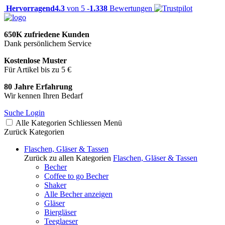
Hervorragend
4.3
von 5 -
1.338
Bewertungen
650K zufriedene Kunden
Dank persönlichem Service
Kostenlose Muster
Für Artikel bis zu 5 €
80 Jahre Erfahrung
Wir kennen Ihren Bedarf
Suche
Login
Alle Kategorien
Schliessen
Menü
Zurück
Kategorien
Flaschen, Gläser & Tassen
Zurück zu allen Kategorien
Flaschen, Gläser & Tassen
Becher
Coffee to go Becher
Shaker
Alle Becher anzeigen
Gläser
Biergläser
Teeglaeser