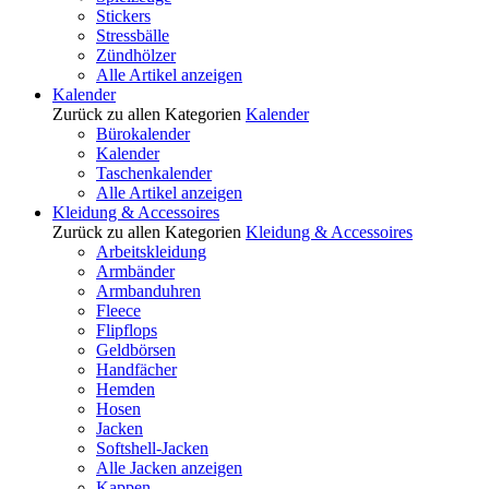
Stickers
Stressbälle
Zündhölzer
Alle Artikel anzeigen
Kalender
Zurück zu allen Kategorien
Kalender
Bürokalender
Kalender
Taschenkalender
Alle Artikel anzeigen
Kleidung & Accessoires
Zurück zu allen Kategorien
Kleidung & Accessoires
Arbeitskleidung
Armbänder
Armbanduhren
Fleece
Flipflops
Geldbörsen
Handfächer
Hemden
Hosen
Jacken
Softshell-Jacken
Alle Jacken anzeigen
Kappen