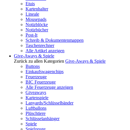
Etuis
Kartenhalter
Lineale
Mousepads
Notizblöcke
Notizbücher
Post-It
Schreib & Dokumentenmappen
Taschenrechner
Alle Artikel anzeigen
Give-Aways & Spiele
Zurück zu allen Kategorien
Give-Aways & Spiele
Buttons
Einkaufswagenchips
Feuerzeuge
BIC Feuerzeuge
Alle Feuerzeuge anzeigen
Giveaways
Kartenspiele
Lanyards/Schlüsselbänder
Luftballons
Plüschtiere
Schlüsselanhänger
Spiele
Spielzeuge