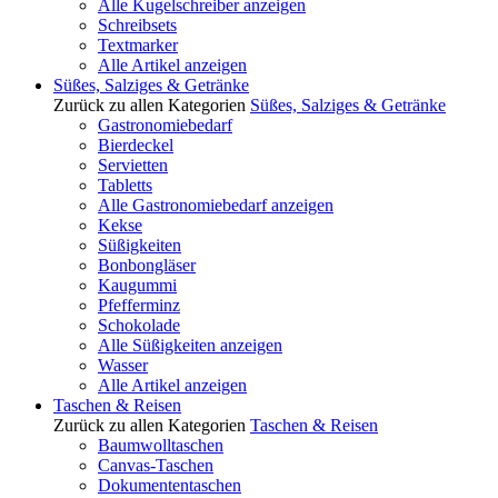
Alle Kugelschreiber anzeigen
Schreibsets
Textmarker
Alle Artikel anzeigen
Süßes, Salziges & Getränke
Zurück zu allen Kategorien
Süßes, Salziges & Getränke
Gastronomiebedarf
Bierdeckel
Servietten
Tabletts
Alle Gastronomiebedarf anzeigen
Kekse
Süßigkeiten
Bonbongläser
Kaugummi
Pfefferminz
Schokolade
Alle Süßigkeiten anzeigen
Wasser
Alle Artikel anzeigen
Taschen & Reisen
Zurück zu allen Kategorien
Taschen & Reisen
Baumwolltaschen
Canvas-Taschen
Dokumententaschen