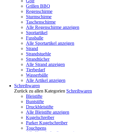
Golf
Grillen BBQ
Regenschirme
Sturmschirme
Taschenschirme
Alle Regenschirme anzeigen
Sportartikel
Fussballe
Alle Sportartikel anzeigen
Strand
Strandstuehle
Strandtücher
Alle Strand anzeigen
Tierbedarf
Wasserbälle
Alle Artikel anzeigen
Schreibwaren
Zurück zu allen Kategorien
Schreibwaren
Bleistifte
Buntstifte
Druckbleistifte
Alle Bleistifte anzeigen
Kugelschreiber
Parker Kugelschreiber
Touchpens