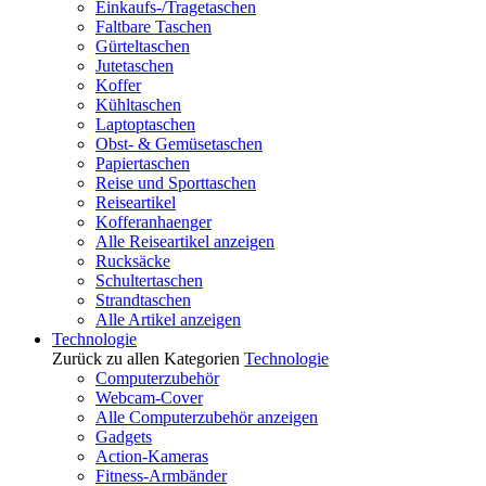
Einkaufs-/Tragetaschen
Faltbare Taschen
Gürteltaschen
Jutetaschen
Koffer
Kühltaschen
Laptoptaschen
Obst- & Gemüsetaschen
Papiertaschen
Reise und Sporttaschen
Reiseartikel
Kofferanhaenger
Alle Reiseartikel anzeigen
Rucksäcke
Schultertaschen
Strandtaschen
Alle Artikel anzeigen
Technologie
Zurück zu allen Kategorien
Technologie
Computerzubehör
Webcam-Cover
Alle Computerzubehör anzeigen
Gadgets
Action-Kameras
Fitness-Armbänder