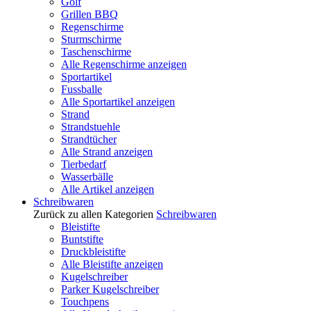
Golf
Grillen BBQ
Regenschirme
Sturmschirme
Taschenschirme
Alle Regenschirme anzeigen
Sportartikel
Fussballe
Alle Sportartikel anzeigen
Strand
Strandstuehle
Strandtücher
Alle Strand anzeigen
Tierbedarf
Wasserbälle
Alle Artikel anzeigen
Schreibwaren
Zurück zu allen Kategorien
Schreibwaren
Bleistifte
Buntstifte
Druckbleistifte
Alle Bleistifte anzeigen
Kugelschreiber
Parker Kugelschreiber
Touchpens