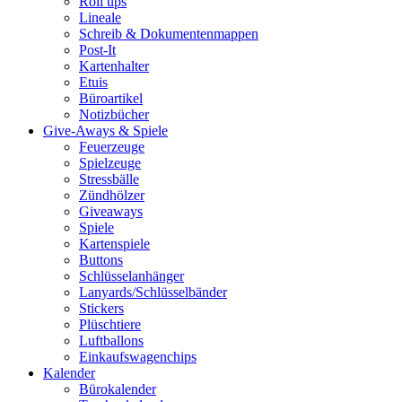
Roll ups
Lineale
Schreib & Dokumentenmappen
Post-It
Kartenhalter
Etuis
Büroartikel
Notizbücher
Give-Aways & Spiele
Feuerzeuge
Spielzeuge
Stressbälle
Zündhölzer
Giveaways
Spiele
Kartenspiele
Buttons
Schlüsselanhänger
Lanyards/Schlüsselbänder
Stickers
Plüschtiere
Luftballons
Einkaufswagenchips
Kalender
Bürokalender