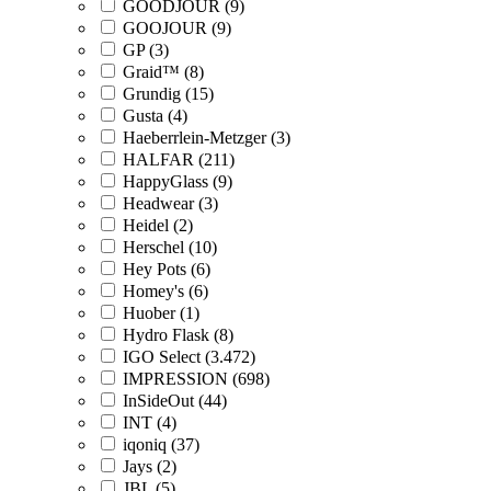
GOODJOUR (9)
GOOJOUR (9)
GP (3)
Graid™ (8)
Grundig (15)
Gusta (4)
Haeberrlein-Metzger (3)
HALFAR (211)
HappyGlass (9)
Headwear (3)
Heidel (2)
Herschel (10)
Hey Pots (6)
Homey's (6)
Huober (1)
Hydro Flask (8)
IGO Select (3.472)
IMPRESSION (698)
InSideOut (44)
INT (4)
iqoniq (37)
Jays (2)
JBL (5)