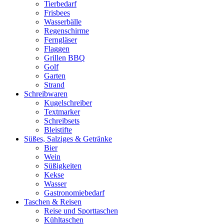
Tierbedarf
Frisbees
Wasserbälle
Regenschirme
Ferngläser
Flaggen
Grillen BBQ
Golf
Garten
Strand
Schreibwaren
Kugelschreiber
Textmarker
Schreibsets
Bleistifte
Süßes, Salziges & Getränke
Bier
Wein
Süßigkeiten
Kekse
Wasser
Gastronomiebedarf
Taschen & Reisen
Reise und Sporttaschen
Kühltaschen