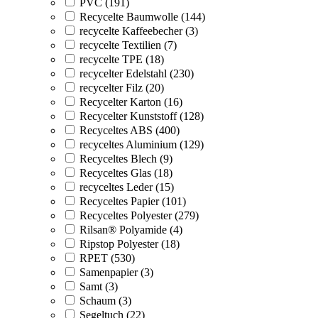
PVC (191)
Recycelte Baumwolle (144)
recycelte Kaffeebecher (3)
recycelte Textilien (7)
recycelte TPE (18)
recycelter Edelstahl (230)
recycelter Filz (20)
Recycelter Karton (16)
Recycelter Kunststoff (128)
Recyceltes ABS (400)
recyceltes Aluminium (129)
Recyceltes Blech (9)
Recyceltes Glas (18)
recyceltes Leder (15)
Recyceltes Papier (101)
Recyceltes Polyester (279)
Rilsan® Polyamide (4)
Ripstop Polyester (18)
RPET (530)
Samenpapier (3)
Samt (3)
Schaum (3)
Segeltuch (22)