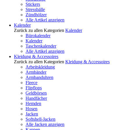
Stickers
Stressbälle
Zündhölzer
Alle Artikel anzeigen
Kalender
Zurück zu allen Kategorien
Kalender
Bürokalender
Kalender
Taschenkalender
Alle Artikel anzeigen
Kleidung & Accessoires
Zurück zu allen Kategorien
Kleidung & Accessoires
Arbeitskleidung
Armbänder
Armbanduhren
Fleece
Flipflops
Geldbörsen
Handfächer
Hemden
Hosen
Jacken
Softshell-Jacken
Alle Jacken anzeigen
Kappen