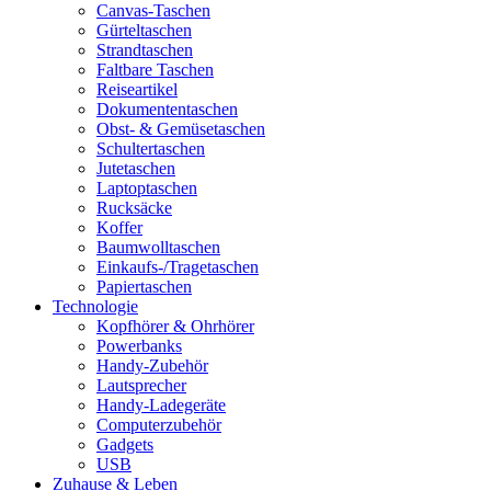
Canvas-Taschen
Gürteltaschen
Strandtaschen
Faltbare Taschen
Reiseartikel
Dokumententaschen
Obst- & Gemüsetaschen
Schultertaschen
Jutetaschen
Laptoptaschen
Rucksäcke
Koffer
Baumwolltaschen
Einkaufs-/Tragetaschen
Papiertaschen
Technologie
Kopfhörer & Ohrhörer
Powerbanks
Handy-Zubehör
Lautsprecher
Handy-Ladegeräte
Computerzubehör
Gadgets
USB
Zuhause & Leben