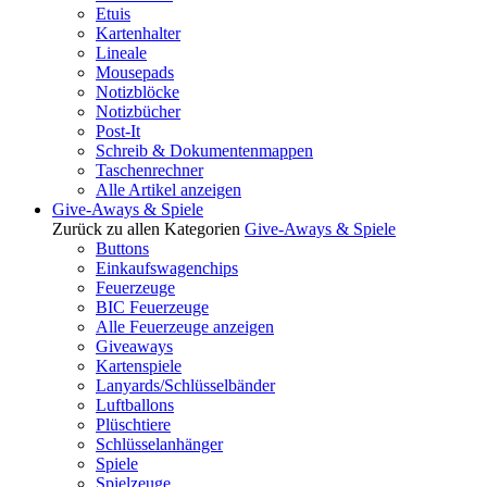
Etuis
Kartenhalter
Lineale
Mousepads
Notizblöcke
Notizbücher
Post-It
Schreib & Dokumentenmappen
Taschenrechner
Alle Artikel anzeigen
Give-Aways & Spiele
Zurück zu allen Kategorien
Give-Aways & Spiele
Buttons
Einkaufswagenchips
Feuerzeuge
BIC Feuerzeuge
Alle Feuerzeuge anzeigen
Giveaways
Kartenspiele
Lanyards/Schlüsselbänder
Luftballons
Plüschtiere
Schlüsselanhänger
Spiele
Spielzeuge