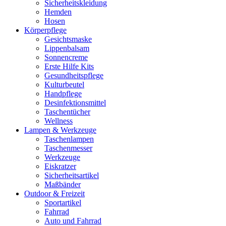
Sicherheitskleidung
Hemden
Hosen
Körperpflege
Gesichtsmaske
Lippenbalsam
Sonnencreme
Erste Hilfe Kits
Gesundheitspflege
Kulturbeutel
Handpflege
Desinfektionsmittel
Taschentücher
Wellness
Lampen & Werkzeuge
Taschenlampen
Taschenmesser
Werkzeuge
Eiskratzer
Sicherheitsartikel
Maßbänder
Outdoor & Freizeit
Sportartikel
Fahrrad
Auto und Fahrrad