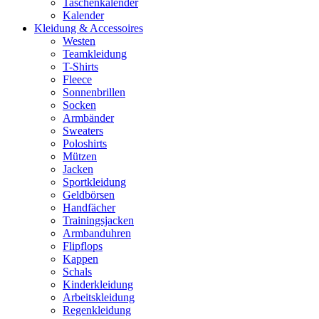
Taschenkalender
Kalender
Kleidung & Accessoires
Westen
Teamkleidung
T-Shirts
Fleece
Sonnenbrillen
Socken
Armbänder
Sweaters
Poloshirts
Mützen
Jacken
Sportkleidung
Geldbörsen
Handfächer
Trainingsjacken
Armbanduhren
Flipflops
Kappen
Schals
Kinderkleidung
Arbeitskleidung
Regenkleidung