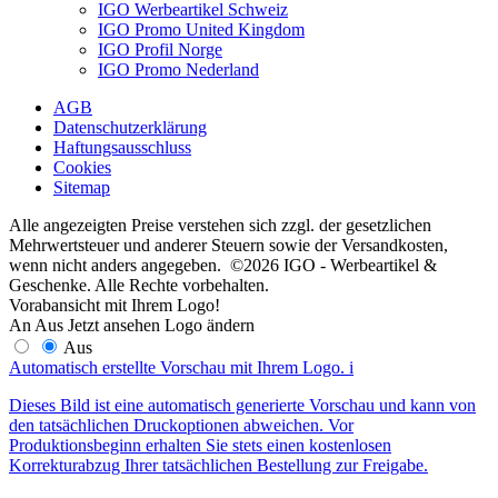
IGO Werbeartikel Schweiz
IGO Promo United Kingdom
IGO Profil Norge
IGO Promo Nederland
AGB
Datenschutzerklärung
Haftungsausschluss
Cookies
Sitemap
Alle angezeigten Preise verstehen sich zzgl. der gesetzlichen
Mehrwertsteuer und anderer Steuern sowie der Versandkosten,
wenn nicht anders angegeben. ©2026 IGO - Werbeartikel &
Geschenke. Alle Rechte vorbehalten.
Vorabansicht mit Ihrem Logo!
An
Aus
Jetzt ansehen
Logo ändern
Aus
Automatisch erstellte Vorschau mit Ihrem Logo.
i
Dieses Bild ist eine automatisch generierte Vorschau und kann von
den tatsächlichen Druckoptionen abweichen. Vor
Produktionsbeginn erhalten Sie stets einen kostenlosen
Korrekturabzug Ihrer tatsächlichen Bestellung zur Freigabe.