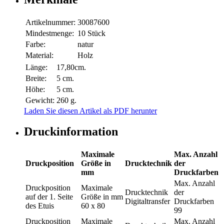
Artikelnummer:
30087600
Mindestmenge:
10 Stück
Farbe:
natur
Material:
Holz
Länge:
17,80cm.
Breite:
5 cm.
Höhe:
5 cm.
Gewicht:
260 g.
Laden Sie diesen Artikel als PDF herunter
Druckinformation
Maximale
Max. Anzahl
Druckposition
Größe in
Drucktechnik
der
mm
Druckfarben
Max. Anzahl
Druckposition
Maximale
Drucktechnik
der
auf der 1. Seite
Größe in mm
Digitaltransfer
Druckfarben
des Etuis
60 x 80
99
Druckposition
Maximale
Max. Anzahl