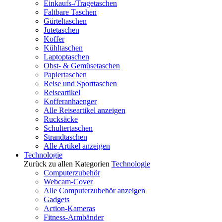
Einkaufs-/Tragetaschen
Faltbare Taschen
Gürteltaschen
Jutetaschen
Koffer
Kühltaschen
Laptoptaschen
Obst- & Gemüsetaschen
Papiertaschen
Reise und Sporttaschen
Reiseartikel
Kofferanhaenger
Alle Reiseartikel anzeigen
Rucksäcke
Schultertaschen
Strandtaschen
Alle Artikel anzeigen
Technologie
Zurück zu allen Kategorien
Technologie
Computerzubehör
Webcam-Cover
Alle Computerzubehör anzeigen
Gadgets
Action-Kameras
Fitness-Armbänder