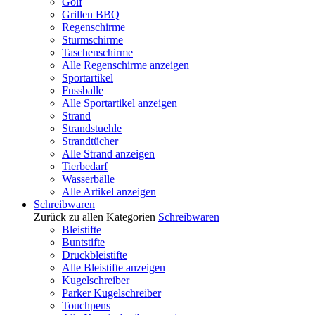
Golf
Grillen BBQ
Regenschirme
Sturmschirme
Taschenschirme
Alle Regenschirme anzeigen
Sportartikel
Fussballe
Alle Sportartikel anzeigen
Strand
Strandstuehle
Strandtücher
Alle Strand anzeigen
Tierbedarf
Wasserbälle
Alle Artikel anzeigen
Schreibwaren
Zurück zu allen Kategorien
Schreibwaren
Bleistifte
Buntstifte
Druckbleistifte
Alle Bleistifte anzeigen
Kugelschreiber
Parker Kugelschreiber
Touchpens