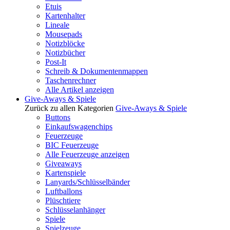
Etuis
Kartenhalter
Lineale
Mousepads
Notizblöcke
Notizbücher
Post-It
Schreib & Dokumentenmappen
Taschenrechner
Alle Artikel anzeigen
Give-Aways & Spiele
Zurück zu allen Kategorien
Give-Aways & Spiele
Buttons
Einkaufswagenchips
Feuerzeuge
BIC Feuerzeuge
Alle Feuerzeuge anzeigen
Giveaways
Kartenspiele
Lanyards/Schlüsselbänder
Luftballons
Plüschtiere
Schlüsselanhänger
Spiele
Spielzeuge