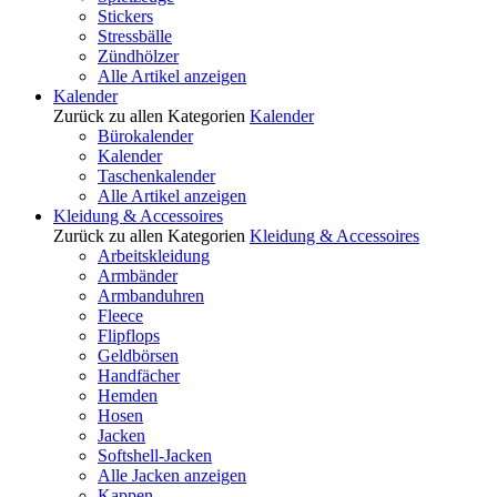
Stickers
Stressbälle
Zündhölzer
Alle Artikel anzeigen
Kalender
Zurück zu allen Kategorien
Kalender
Bürokalender
Kalender
Taschenkalender
Alle Artikel anzeigen
Kleidung & Accessoires
Zurück zu allen Kategorien
Kleidung & Accessoires
Arbeitskleidung
Armbänder
Armbanduhren
Fleece
Flipflops
Geldbörsen
Handfächer
Hemden
Hosen
Jacken
Softshell-Jacken
Alle Jacken anzeigen
Kappen