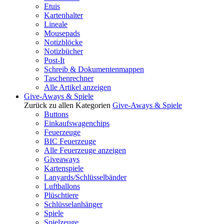
Etuis
Kartenhalter
Lineale
Mousepads
Notizblöcke
Notizbücher
Post-It
Schreib & Dokumentenmappen
Taschenrechner
Alle Artikel anzeigen
Give-Aways & Spiele
Zurück zu allen Kategorien
Give-Aways & Spiele
Buttons
Einkaufswagenchips
Feuerzeuge
BIC Feuerzeuge
Alle Feuerzeuge anzeigen
Giveaways
Kartenspiele
Lanyards/Schlüsselbänder
Luftballons
Plüschtiere
Schlüsselanhänger
Spiele
Spielzeuge