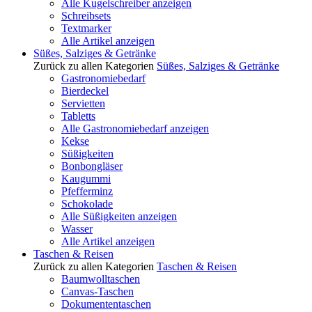
Alle Kugelschreiber anzeigen
Schreibsets
Textmarker
Alle Artikel anzeigen
Süßes, Salziges & Getränke
Zurück zu allen Kategorien
Süßes, Salziges & Getränke
Gastronomiebedarf
Bierdeckel
Servietten
Tabletts
Alle Gastronomiebedarf anzeigen
Kekse
Süßigkeiten
Bonbongläser
Kaugummi
Pfefferminz
Schokolade
Alle Süßigkeiten anzeigen
Wasser
Alle Artikel anzeigen
Taschen & Reisen
Zurück zu allen Kategorien
Taschen & Reisen
Baumwolltaschen
Canvas-Taschen
Dokumententaschen