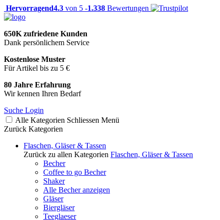
Hervorragend
4.3
von 5 -
1.338
Bewertungen
650K zufriedene Kunden
Dank persönlichem Service
Kostenlose Muster
Für Artikel bis zu 5 €
80 Jahre Erfahrung
Wir kennen Ihren Bedarf
Suche
Login
Alle Kategorien
Schliessen
Menü
Zurück
Kategorien
Flaschen, Gläser & Tassen
Zurück zu allen Kategorien
Flaschen, Gläser & Tassen
Becher
Coffee to go Becher
Shaker
Alle Becher anzeigen
Gläser
Biergläser
Teeglaeser