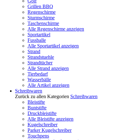
Golf
Grillen BBQ
Regenschirme
Sturmschirme
Taschenschirme
Alle Regenschirme anzeigen
Sportartikel
Fussballe
Alle Sportartikel anzeigen
Strand
Strandstuehle
Strandtücher
Alle Strand anzeigen
Tierbedarf
Wasserbälle
Alle Artikel anzeigen
Schreibwaren
Zurück zu allen Kategorien
Schreibwaren
Bleistifte
Buntstifte
Druckbleistifte
Alle Bleistifte anzeigen
Kugelschreiber
Parker Kugelschreiber
Touchpens