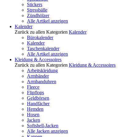
Stickers
Stressbälle
Zündhölzer
Alle Artikel anzeigen
Kalender
Zurück zu allen Kategorien
Kalender
Bürokalender
Kalender
Taschenkalender
Alle Artikel anzeigen
Kleidung & Accessoires
Zurück zu allen Kategorien
Kleidung & Accessoires
Arbeitskleidung
Armbänder
Armbanduhren
Fleece
Flipflops
Geldbörsen
Handfächer
Hemden
Hosen
Jacken
Softshell-Jacken
Alle Jacken anzeigen
Kappen