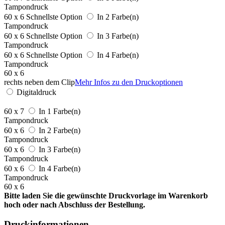
Tampondruck
60 x 6
Schnellste Option
In 2 Farbe(n)
Tampondruck
60 x 6
Schnellste Option
In 3 Farbe(n)
Tampondruck
60 x 6
Schnellste Option
In 4 Farbe(n)
Tampondruck
60 x 6
rechts neben dem Clip
Mehr Infos zu den Druckoptionen
Digitaldruck
60 x 7
In 1 Farbe(n)
Tampondruck
60 x 6
In 2 Farbe(n)
Tampondruck
60 x 6
In 3 Farbe(n)
Tampondruck
60 x 6
In 4 Farbe(n)
Tampondruck
60 x 6
Bitte laden Sie die gewünschte Druckvorlage im Warenkorb
hoch oder nach Abschluss der Bestellung.
Druckinformationen