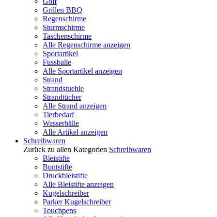
Golf
Grillen BBQ
Regenschirme
Sturmschirme
Taschenschirme
Alle Regenschirme anzeigen
Sportartikel
Fussballe
Alle Sportartikel anzeigen
Strand
Strandstuehle
Strandtücher
Alle Strand anzeigen
Tierbedarf
Wasserbälle
Alle Artikel anzeigen
Schreibwaren
Zurück zu allen Kategorien
Schreibwaren
Bleistifte
Buntstifte
Druckbleistifte
Alle Bleistifte anzeigen
Kugelschreiber
Parker Kugelschreiber
Touchpens