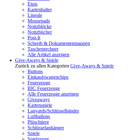
Etuis
Kartenhalter
Lineale
Mousepads
Notizblöcke
Notizbücher
Post-It
Schreib & Dokumentenmappen
Taschenrechner
Alle Artikel anzeigen
Give-Aways & Spiele
Zurück zu allen Kategorien
Give-Aways & Spiele
Buttons
Einkaufswagenchips
Feuerzeuge
BIC Feuerzeuge
Alle Feuerzeuge anzeigen
Giveaways
Kartenspiele
Lanyards/Schlüsselbänder
Luftballons
Plüschtiere
Schlüsselanhänger
Spiele
Spielzeuge