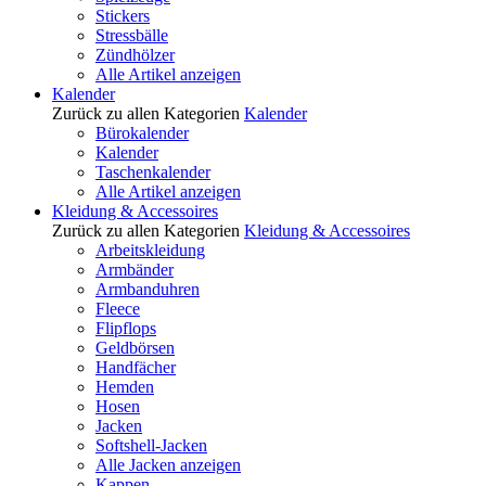
Stickers
Stressbälle
Zündhölzer
Alle Artikel anzeigen
Kalender
Zurück zu allen Kategorien
Kalender
Bürokalender
Kalender
Taschenkalender
Alle Artikel anzeigen
Kleidung & Accessoires
Zurück zu allen Kategorien
Kleidung & Accessoires
Arbeitskleidung
Armbänder
Armbanduhren
Fleece
Flipflops
Geldbörsen
Handfächer
Hemden
Hosen
Jacken
Softshell-Jacken
Alle Jacken anzeigen
Kappen