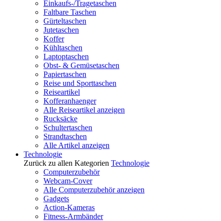
Einkaufs-/Tragetaschen
Faltbare Taschen
Gürteltaschen
Jutetaschen
Koffer
Kühltaschen
Laptoptaschen
Obst- & Gemüsetaschen
Papiertaschen
Reise und Sporttaschen
Reiseartikel
Kofferanhaenger
Alle Reiseartikel anzeigen
Rucksäcke
Schultertaschen
Strandtaschen
Alle Artikel anzeigen
Technologie
Zurück zu allen Kategorien
Technologie
Computerzubehör
Webcam-Cover
Alle Computerzubehör anzeigen
Gadgets
Action-Kameras
Fitness-Armbänder