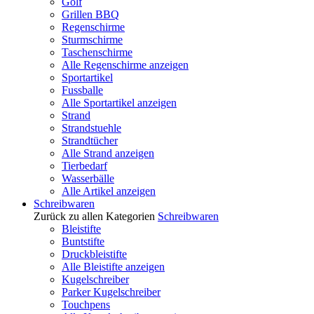
Golf
Grillen BBQ
Regenschirme
Sturmschirme
Taschenschirme
Alle Regenschirme anzeigen
Sportartikel
Fussballe
Alle Sportartikel anzeigen
Strand
Strandstuehle
Strandtücher
Alle Strand anzeigen
Tierbedarf
Wasserbälle
Alle Artikel anzeigen
Schreibwaren
Zurück zu allen Kategorien
Schreibwaren
Bleistifte
Buntstifte
Druckbleistifte
Alle Bleistifte anzeigen
Kugelschreiber
Parker Kugelschreiber
Touchpens