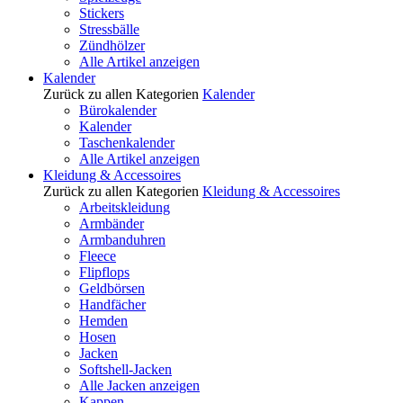
Stickers
Stressbälle
Zündhölzer
Alle Artikel anzeigen
Kalender
Zurück zu allen Kategorien
Kalender
Bürokalender
Kalender
Taschenkalender
Alle Artikel anzeigen
Kleidung & Accessoires
Zurück zu allen Kategorien
Kleidung & Accessoires
Arbeitskleidung
Armbänder
Armbanduhren
Fleece
Flipflops
Geldbörsen
Handfächer
Hemden
Hosen
Jacken
Softshell-Jacken
Alle Jacken anzeigen
Kappen