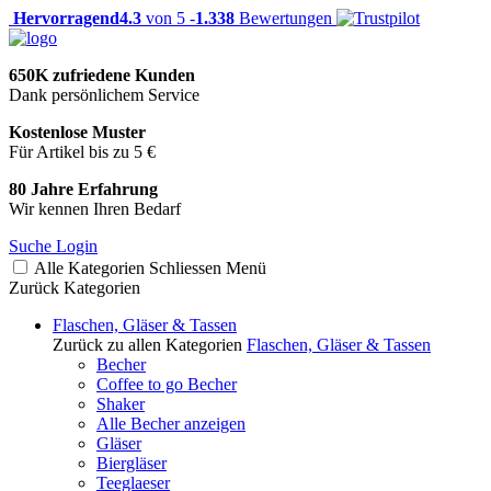
Hervorragend
4.3
von 5 -
1.338
Bewertungen
650K zufriedene Kunden
Dank persönlichem Service
Kostenlose Muster
Für Artikel bis zu 5 €
80 Jahre Erfahrung
Wir kennen Ihren Bedarf
Suche
Login
Alle Kategorien
Schliessen
Menü
Zurück
Kategorien
Flaschen, Gläser & Tassen
Zurück zu allen Kategorien
Flaschen, Gläser & Tassen
Becher
Coffee to go Becher
Shaker
Alle Becher anzeigen
Gläser
Biergläser
Teeglaeser