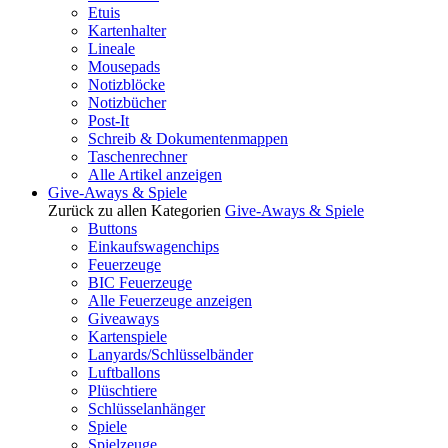
Etuis
Kartenhalter
Lineale
Mousepads
Notizblöcke
Notizbücher
Post-It
Schreib & Dokumentenmappen
Taschenrechner
Alle Artikel anzeigen
Give-Aways & Spiele
Zurück zu allen Kategorien
Give-Aways & Spiele
Buttons
Einkaufswagenchips
Feuerzeuge
BIC Feuerzeuge
Alle Feuerzeuge anzeigen
Giveaways
Kartenspiele
Lanyards/Schlüsselbänder
Luftballons
Plüschtiere
Schlüsselanhänger
Spiele
Spielzeuge