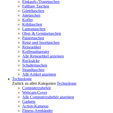
Einkaufs-/Tragetaschen
Faltbare Taschen
Gürteltaschen
Jutetaschen
Koffer
Kühltaschen
Laptoptaschen
Obst- & Gemüsetaschen
Papiertaschen
Reise und Sporttaschen
Reiseartikel
Kofferanhaenger
Alle Reiseartikel anzeigen
Rucksäcke
Schultertaschen
Strandtaschen
Alle Artikel anzeigen
Technologie
Zurück zu allen Kategorien
Technologie
Computerzubehör
Webcam-Cover
Alle Computerzubehör anzeigen
Gadgets
Action-Kameras
Fitness-Armbänder