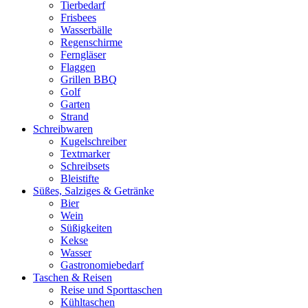
Tierbedarf
Frisbees
Wasserbälle
Regenschirme
Ferngläser
Flaggen
Grillen BBQ
Golf
Garten
Strand
Schreibwaren
Kugelschreiber
Textmarker
Schreibsets
Bleistifte
Süßes, Salziges & Getränke
Bier
Wein
Süßigkeiten
Kekse
Wasser
Gastronomiebedarf
Taschen & Reisen
Reise und Sporttaschen
Kühltaschen