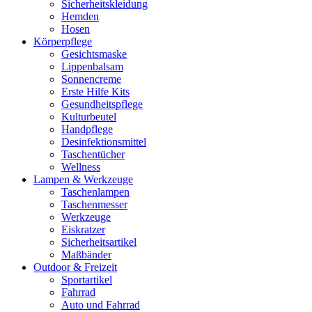
Sicherheitskleidung
Hemden
Hosen
Körperpflege
Gesichtsmaske
Lippenbalsam
Sonnencreme
Erste Hilfe Kits
Gesundheitspflege
Kulturbeutel
Handpflege
Desinfektionsmittel
Taschentücher
Wellness
Lampen & Werkzeuge
Taschenlampen
Taschenmesser
Werkzeuge
Eiskratzer
Sicherheitsartikel
Maßbänder
Outdoor & Freizeit
Sportartikel
Fahrrad
Auto und Fahrrad