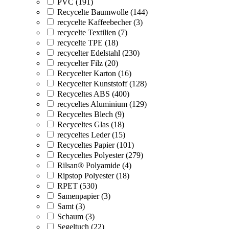
PVC (191)
Recycelte Baumwolle (144)
recycelte Kaffeebecher (3)
recycelte Textilien (7)
recycelte TPE (18)
recycelter Edelstahl (230)
recycelter Filz (20)
Recycelter Karton (16)
Recycelter Kunststoff (128)
Recyceltes ABS (400)
recyceltes Aluminium (129)
Recyceltes Blech (9)
Recyceltes Glas (18)
recyceltes Leder (15)
Recyceltes Papier (101)
Recyceltes Polyester (279)
Rilsan® Polyamide (4)
Ripstop Polyester (18)
RPET (530)
Samenpapier (3)
Samt (3)
Schaum (3)
Segeltuch (22)