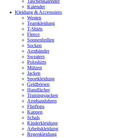
Taschenkalender
Kalender
Kleidung & Accessoires
Westen
Teamkleidung
T-Shirts
Fleece
Sonnenbrillen
Socken
Armbänder
Sweaters
Poloshirts
Mützen
Jacken
Sportkleidung
Geldbörsen
Handfächer
Trainingsjacken
Armbanduhren
Flipflops
Kappen
Schals
Kinderkleidung
Arbeitskleidung
Regenkleidung