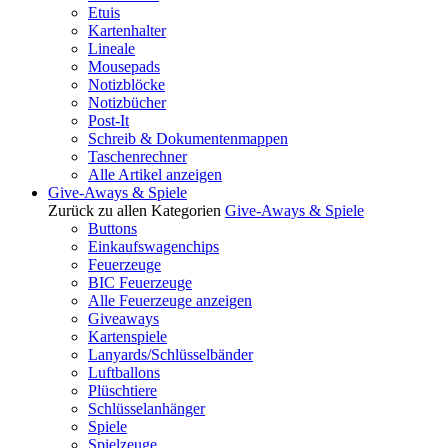
Etuis
Kartenhalter
Lineale
Mousepads
Notizblöcke
Notizbücher
Post-It
Schreib & Dokumentenmappen
Taschenrechner
Alle Artikel anzeigen
Give-Aways & Spiele
Zurück zu allen Kategorien
Give-Aways & Spiele
Buttons
Einkaufswagenchips
Feuerzeuge
BIC Feuerzeuge
Alle Feuerzeuge anzeigen
Giveaways
Kartenspiele
Lanyards/Schlüsselbänder
Luftballons
Plüschtiere
Schlüsselanhänger
Spiele
Spielzeuge