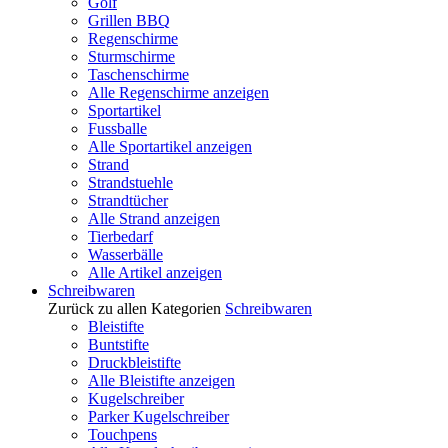
Golf
Grillen BBQ
Regenschirme
Sturmschirme
Taschenschirme
Alle Regenschirme anzeigen
Sportartikel
Fussballe
Alle Sportartikel anzeigen
Strand
Strandstuehle
Strandtücher
Alle Strand anzeigen
Tierbedarf
Wasserbälle
Alle Artikel anzeigen
Schreibwaren
Zurück zu allen Kategorien
Schreibwaren
Bleistifte
Buntstifte
Druckbleistifte
Alle Bleistifte anzeigen
Kugelschreiber
Parker Kugelschreiber
Touchpens