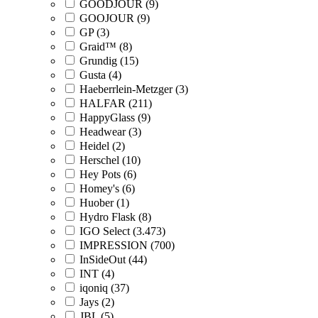
GOODJOUR (9)
GOOJOUR (9)
GP (3)
Graid™ (8)
Grundig (15)
Gusta (4)
Haeberrlein-Metzger (3)
HALFAR (211)
HappyGlass (9)
Headwear (3)
Heidel (2)
Herschel (10)
Hey Pots (6)
Homey's (6)
Huober (1)
Hydro Flask (8)
IGO Select (3.473)
IMPRESSION (700)
InSideOut (44)
INT (4)
iqoniq (37)
Jays (2)
JBL (5)