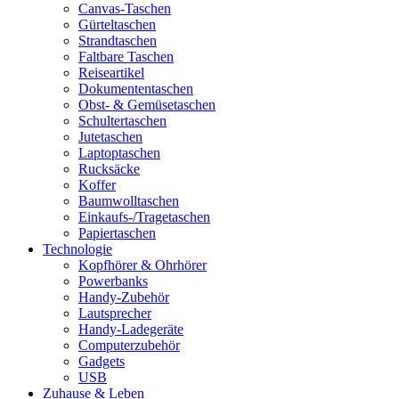
Canvas-Taschen
Gürteltaschen
Strandtaschen
Faltbare Taschen
Reiseartikel
Dokumententaschen
Obst- & Gemüsetaschen
Schultertaschen
Jutetaschen
Laptoptaschen
Rucksäcke
Koffer
Baumwolltaschen
Einkaufs-/Tragetaschen
Papiertaschen
Technologie
Kopfhörer & Ohrhörer
Powerbanks
Handy-Zubehör
Lautsprecher
Handy-Ladegeräte
Computerzubehör
Gadgets
USB
Zuhause & Leben