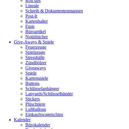
Roll ups
Lineale
Schreib & Dokumentenmappen
Post-It
Kartenhalter
Etuis
Büroartikel
Notizbücher
Give-Aways & Spiele
Feuerzeuge
Spielzeuge
Stressbälle
Zündhölzer
Giveaways
Spiele
Kartenspiele
Buttons
Schlüsselanhänger
Lanyards/Schlüsselbänder
Stickers
Plüschtiere
Luftballons
Einkaufswagenchips
Kalender
Bürokalender