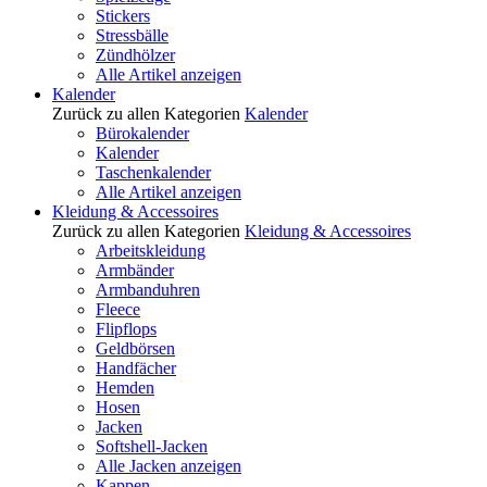
Stickers
Stressbälle
Zündhölzer
Alle Artikel anzeigen
Kalender
Zurück zu allen Kategorien
Kalender
Bürokalender
Kalender
Taschenkalender
Alle Artikel anzeigen
Kleidung & Accessoires
Zurück zu allen Kategorien
Kleidung & Accessoires
Arbeitskleidung
Armbänder
Armbanduhren
Fleece
Flipflops
Geldbörsen
Handfächer
Hemden
Hosen
Jacken
Softshell-Jacken
Alle Jacken anzeigen
Kappen