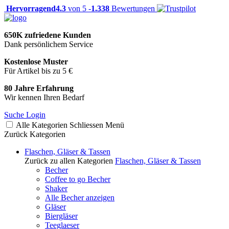
Hervorragend
4.3
von 5 -
1.338
Bewertungen
650K zufriedene Kunden
Dank persönlichem Service
Kostenlose Muster
Für Artikel bis zu 5 €
80 Jahre Erfahrung
Wir kennen Ihren Bedarf
Suche
Login
Alle Kategorien
Schliessen
Menü
Zurück
Kategorien
Flaschen, Gläser & Tassen
Zurück zu allen Kategorien
Flaschen, Gläser & Tassen
Becher
Coffee to go Becher
Shaker
Alle Becher anzeigen
Gläser
Biergläser
Teeglaeser