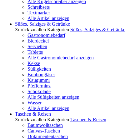
Alle Kugelschreiber anzeigen
Schreibsets
Textmarker
Alle Artikel anzeigen
Süßes, Salziges & Getränke
Zurück zu allen Kategorien
Süßes, Salziges & Getränke
Gastronomiebedarf
Bierdeckel
Servietten
Tabletts
Alle Gastronomiebedarf anzeigen
Kekse
Süßigkeiten
Bonbongläser
Kaugummi
Pfefferminz
Schokolade
Alle Süßigkeiten anzeigen
Wasser
Alle Artikel anzeigen
Taschen & Reisen
Zurück zu allen Kategorien
Taschen & Reisen
Baumwolltaschen
Canvas-Taschen
Dokumententaschen