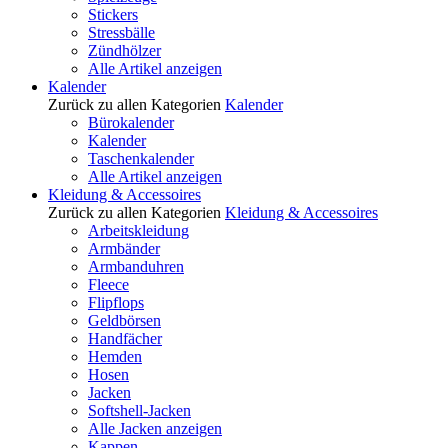
Stickers
Stressbälle
Zündhölzer
Alle Artikel anzeigen
Kalender
Zurück zu allen Kategorien
Kalender
Bürokalender
Kalender
Taschenkalender
Alle Artikel anzeigen
Kleidung & Accessoires
Zurück zu allen Kategorien
Kleidung & Accessoires
Arbeitskleidung
Armbänder
Armbanduhren
Fleece
Flipflops
Geldbörsen
Handfächer
Hemden
Hosen
Jacken
Softshell-Jacken
Alle Jacken anzeigen
Kappen