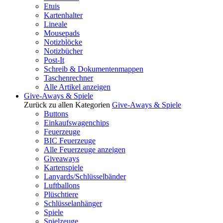
Etuis
Kartenhalter
Lineale
Mousepads
Notizblöcke
Notizbücher
Post-It
Schreib & Dokumentenmappen
Taschenrechner
Alle Artikel anzeigen
Give-Aways & Spiele
Zurück zu allen Kategorien
Give-Aways & Spiele
Buttons
Einkaufswagenchips
Feuerzeuge
BIC Feuerzeuge
Alle Feuerzeuge anzeigen
Giveaways
Kartenspiele
Lanyards/Schlüsselbänder
Luftballons
Plüschtiere
Schlüsselanhänger
Spiele
Spielzeuge