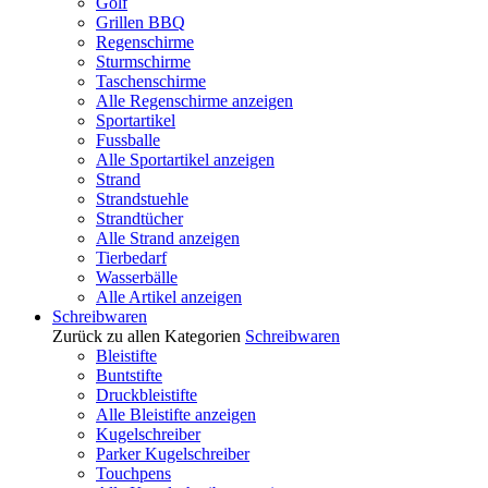
Golf
Grillen BBQ
Regenschirme
Sturmschirme
Taschenschirme
Alle Regenschirme anzeigen
Sportartikel
Fussballe
Alle Sportartikel anzeigen
Strand
Strandstuehle
Strandtücher
Alle Strand anzeigen
Tierbedarf
Wasserbälle
Alle Artikel anzeigen
Schreibwaren
Zurück zu allen Kategorien
Schreibwaren
Bleistifte
Buntstifte
Druckbleistifte
Alle Bleistifte anzeigen
Kugelschreiber
Parker Kugelschreiber
Touchpens