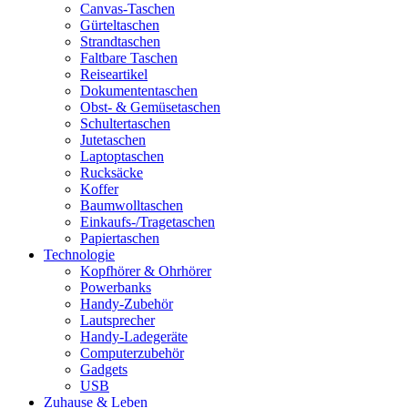
Canvas-Taschen
Gürteltaschen
Strandtaschen
Faltbare Taschen
Reiseartikel
Dokumententaschen
Obst- & Gemüsetaschen
Schultertaschen
Jutetaschen
Laptoptaschen
Rucksäcke
Koffer
Baumwolltaschen
Einkaufs-/Tragetaschen
Papiertaschen
Technologie
Kopfhörer & Ohrhörer
Powerbanks
Handy-Zubehör
Lautsprecher
Handy-Ladegeräte
Computerzubehör
Gadgets
USB
Zuhause & Leben