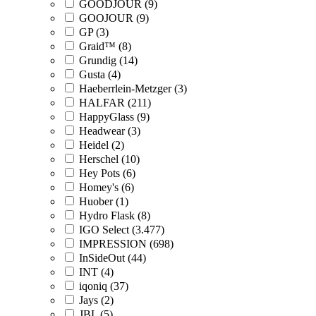
GOODJOUR (9)
GOOJOUR (9)
GP (3)
Graid™ (8)
Grundig (14)
Gusta (4)
Haeberrlein-Metzger (3)
HALFAR (211)
HappyGlass (9)
Headwear (3)
Heidel (2)
Herschel (10)
Hey Pots (6)
Homey's (6)
Huober (1)
Hydro Flask (8)
IGO Select (3.477)
IMPRESSION (698)
InSideOut (44)
INT (4)
iqoniq (37)
Jays (2)
JBL (5)