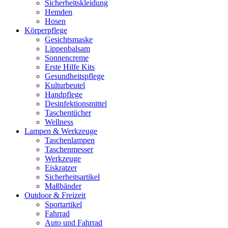
Sicherheitskleidung
Hemden
Hosen
Körperpflege
Gesichtsmaske
Lippenbalsam
Sonnencreme
Erste Hilfe Kits
Gesundheitspflege
Kulturbeutel
Handpflege
Desinfektionsmittel
Taschentücher
Wellness
Lampen & Werkzeuge
Taschenlampen
Taschenmesser
Werkzeuge
Eiskratzer
Sicherheitsartikel
Maßbänder
Outdoor & Freizeit
Sportartikel
Fahrrad
Auto und Fahrrad