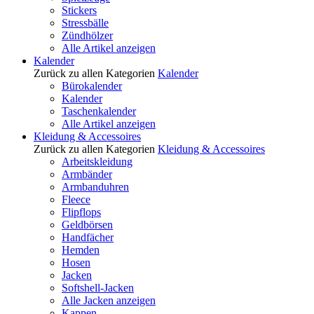
Stickers
Stressbälle
Zündhölzer
Alle Artikel anzeigen
Kalender
Zurück zu allen Kategorien
Kalender
Bürokalender
Kalender
Taschenkalender
Alle Artikel anzeigen
Kleidung & Accessoires
Zurück zu allen Kategorien
Kleidung & Accessoires
Arbeitskleidung
Armbänder
Armbanduhren
Fleece
Flipflops
Geldbörsen
Handfächer
Hemden
Hosen
Jacken
Softshell-Jacken
Alle Jacken anzeigen
Kappen