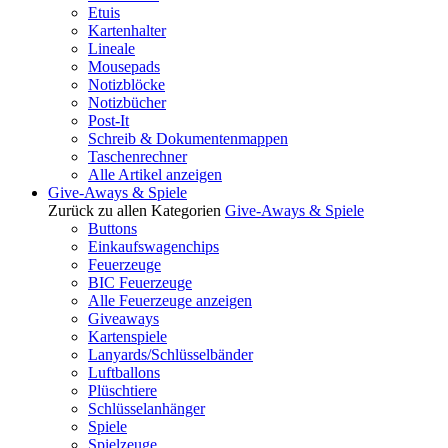
Etuis
Kartenhalter
Lineale
Mousepads
Notizblöcke
Notizbücher
Post-It
Schreib & Dokumentenmappen
Taschenrechner
Alle Artikel anzeigen
Give-Aways & Spiele
Zurück zu allen Kategorien
Give-Aways & Spiele
Buttons
Einkaufswagenchips
Feuerzeuge
BIC Feuerzeuge
Alle Feuerzeuge anzeigen
Giveaways
Kartenspiele
Lanyards/Schlüsselbänder
Luftballons
Plüschtiere
Schlüsselanhänger
Spiele
Spielzeuge