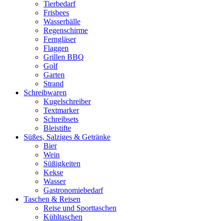
Tierbedarf
Frisbees
Wasserbälle
Regenschirme
Ferngläser
Flaggen
Grillen BBQ
Golf
Garten
Strand
Schreibwaren
Kugelschreiber
Textmarker
Schreibsets
Bleistifte
Süßes, Salziges & Getränke
Bier
Wein
Süßigkeiten
Kekse
Wasser
Gastronomiebedarf
Taschen & Reisen
Reise und Sporttaschen
Kühltaschen