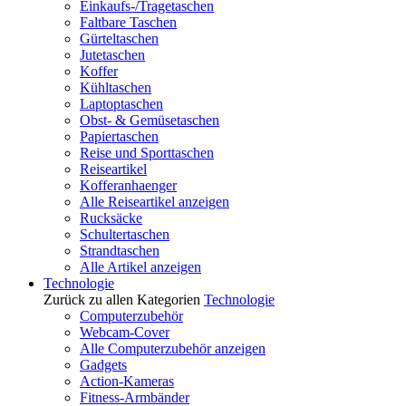
Einkaufs-/Tragetaschen
Faltbare Taschen
Gürteltaschen
Jutetaschen
Koffer
Kühltaschen
Laptoptaschen
Obst- & Gemüsetaschen
Papiertaschen
Reise und Sporttaschen
Reiseartikel
Kofferanhaenger
Alle Reiseartikel anzeigen
Rucksäcke
Schultertaschen
Strandtaschen
Alle Artikel anzeigen
Technologie
Zurück zu allen Kategorien
Technologie
Computerzubehör
Webcam-Cover
Alle Computerzubehör anzeigen
Gadgets
Action-Kameras
Fitness-Armbänder