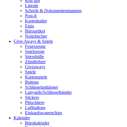
Roll ups
Lineale
Schreib & Dokumentenmappen
Post-It
Kartenhalter
Etuis
Büroartikel
Notizbücher
Give-Aways & Spiele
Feuerzeuge
Spielzeuge
Stressbälle
Zündhölzer
Giveaways
Spiele
Kartenspiele
Buttons
Schlüsselanhänger
Lanyards/Schlüsselbänder
Stickers
Plüschtiere
Luftballons
Einkaufswagenchips
Kalender
Bürokalender