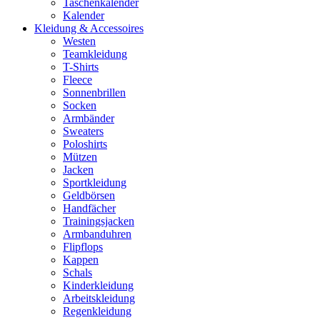
Taschenkalender
Kalender
Kleidung & Accessoires
Westen
Teamkleidung
T-Shirts
Fleece
Sonnenbrillen
Socken
Armbänder
Sweaters
Poloshirts
Mützen
Jacken
Sportkleidung
Geldbörsen
Handfächer
Trainingsjacken
Armbanduhren
Flipflops
Kappen
Schals
Kinderkleidung
Arbeitskleidung
Regenkleidung