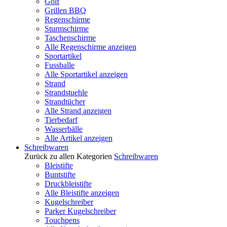
Golf
Grillen BBQ
Regenschirme
Sturmschirme
Taschenschirme
Alle Regenschirme anzeigen
Sportartikel
Fussballe
Alle Sportartikel anzeigen
Strand
Strandstuehle
Strandtücher
Alle Strand anzeigen
Tierbedarf
Wasserbälle
Alle Artikel anzeigen
Schreibwaren
Zurück zu allen Kategorien
Schreibwaren
Bleistifte
Buntstifte
Druckbleistifte
Alle Bleistifte anzeigen
Kugelschreiber
Parker Kugelschreiber
Touchpens