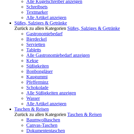
Alle Kugelschreiber anzeigen
Schreibsets
Textmarker
Alle Artikel anzeigen
Süßes, Salziges & Getränke
Zurück zu allen Kategorien
Süßes, Salziges & Getränke
Gastronomiebedarf
Bierdeckel
Servietten
Tabletts
Alle Gastronomiebedarf anzeigen
Kekse
Süßigkeiten
Bonbongläser
Kaugummi
Pfefferminz
Schokolade
Alle Süßigkeiten anzeigen
Wasser
Alle Artikel anzeigen
Taschen & Reisen
Zurück zu allen Kategorien
Taschen & Reisen
Baumwolltaschen
Canvas-Taschen
Dokumententaschen