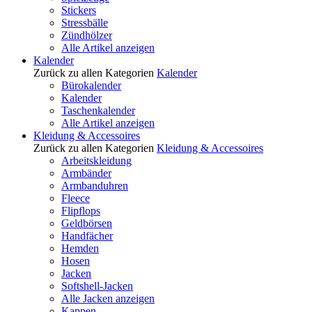
Stickers
Stressbälle
Zündhölzer
Alle Artikel anzeigen
Kalender
Zurück zu allen Kategorien
Kalender
Bürokalender
Kalender
Taschenkalender
Alle Artikel anzeigen
Kleidung & Accessoires
Zurück zu allen Kategorien
Kleidung & Accessoires
Arbeitskleidung
Armbänder
Armbanduhren
Fleece
Flipflops
Geldbörsen
Handfächer
Hemden
Hosen
Jacken
Softshell-Jacken
Alle Jacken anzeigen
Kappen