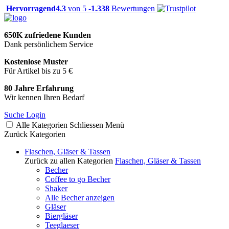
Hervorragend
4.3
von 5 -
1.338
Bewertungen
650K zufriedene Kunden
Dank persönlichem Service
Kostenlose Muster
Für Artikel bis zu 5 €
80 Jahre Erfahrung
Wir kennen Ihren Bedarf
Suche
Login
Alle Kategorien
Schliessen
Menü
Zurück
Kategorien
Flaschen, Gläser & Tassen
Zurück zu allen Kategorien
Flaschen, Gläser & Tassen
Becher
Coffee to go Becher
Shaker
Alle Becher anzeigen
Gläser
Biergläser
Teeglaeser