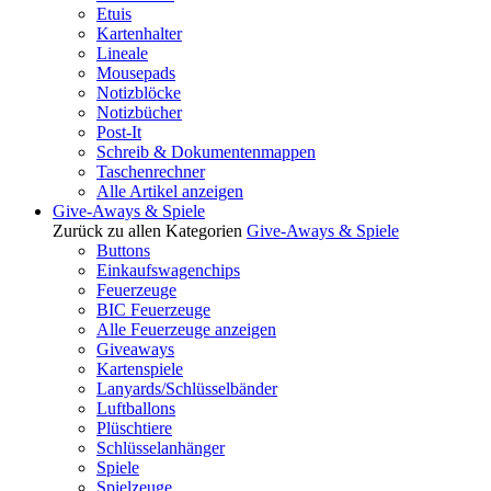
Etuis
Kartenhalter
Lineale
Mousepads
Notizblöcke
Notizbücher
Post-It
Schreib & Dokumentenmappen
Taschenrechner
Alle Artikel anzeigen
Give-Aways & Spiele
Zurück zu allen Kategorien
Give-Aways & Spiele
Buttons
Einkaufswagenchips
Feuerzeuge
BIC Feuerzeuge
Alle Feuerzeuge anzeigen
Giveaways
Kartenspiele
Lanyards/Schlüsselbänder
Luftballons
Plüschtiere
Schlüsselanhänger
Spiele
Spielzeuge