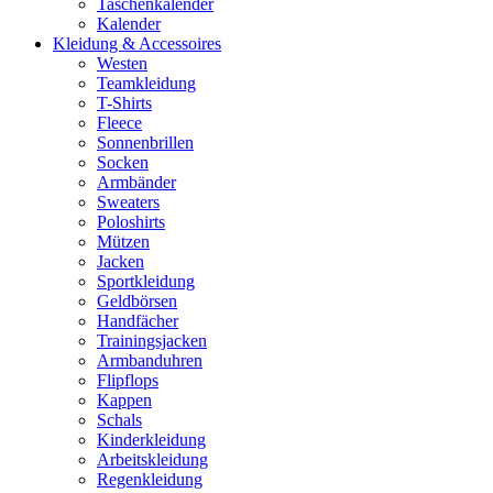
Taschenkalender
Kalender
Kleidung & Accessoires
Westen
Teamkleidung
T-Shirts
Fleece
Sonnenbrillen
Socken
Armbänder
Sweaters
Poloshirts
Mützen
Jacken
Sportkleidung
Geldbörsen
Handfächer
Trainingsjacken
Armbanduhren
Flipflops
Kappen
Schals
Kinderkleidung
Arbeitskleidung
Regenkleidung