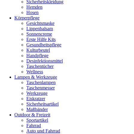
Sicherheitskleidung
Hemden
Hosen
Körperpflege
Gesichtsmaske
Lippenbalsam
Sonnencreme
Erste Hilfe Kits
Gesundheitspflege
Kulturbeutel
Handpflege
Desinfektionsmittel
Taschentücher
Wellness
Lampen & Werkzeuge
Taschenlampen
Taschenmesser
Werkzeuge
Eiskratzer
Sicherheitsartikel
Maßbänder
Outdoor & Freizeit
Sportartikel
Fahrrad
Auto und Fahrrad