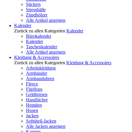
Stickers
Stressbälle
Zündhölzer
Alle Artikel anzeigen
Kalender
Zurück zu allen Kategorien
Kalender
Bürokalender
Kalender
Taschenkalender
Alle Artikel anzeigen
Kleidung & Accessoires
Zurück zu allen Kategorien
Kleidung & Accessoires
Arbeitskleidung
Armbänder
Armbanduhren
Fleece
Flipflops
Geldbörsen
Handfächer
Hemden
Hosen
Jacken
Softshell-Jacken
Alle Jacken anzeigen
Kappen