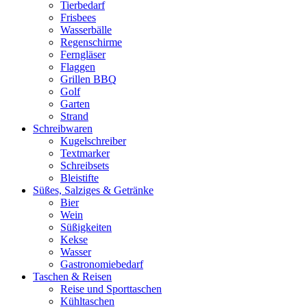
Tierbedarf
Frisbees
Wasserbälle
Regenschirme
Ferngläser
Flaggen
Grillen BBQ
Golf
Garten
Strand
Schreibwaren
Kugelschreiber
Textmarker
Schreibsets
Bleistifte
Süßes, Salziges & Getränke
Bier
Wein
Süßigkeiten
Kekse
Wasser
Gastronomiebedarf
Taschen & Reisen
Reise und Sporttaschen
Kühltaschen