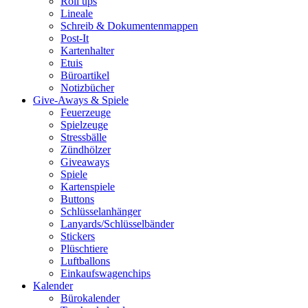
Roll ups
Lineale
Schreib & Dokumentenmappen
Post-It
Kartenhalter
Etuis
Büroartikel
Notizbücher
Give-Aways & Spiele
Feuerzeuge
Spielzeuge
Stressbälle
Zündhölzer
Giveaways
Spiele
Kartenspiele
Buttons
Schlüsselanhänger
Lanyards/Schlüsselbänder
Stickers
Plüschtiere
Luftballons
Einkaufswagenchips
Kalender
Bürokalender