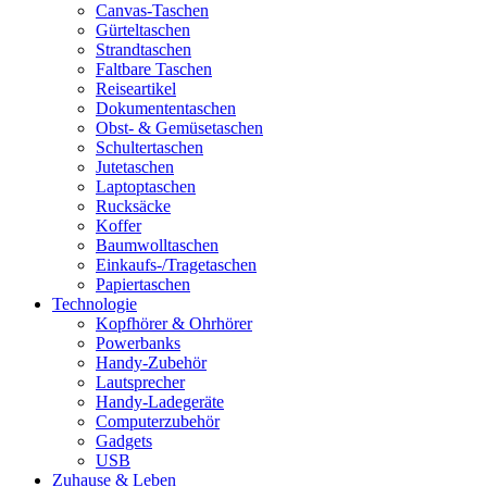
Canvas-Taschen
Gürteltaschen
Strandtaschen
Faltbare Taschen
Reiseartikel
Dokumententaschen
Obst- & Gemüsetaschen
Schultertaschen
Jutetaschen
Laptoptaschen
Rucksäcke
Koffer
Baumwolltaschen
Einkaufs-/Tragetaschen
Papiertaschen
Technologie
Kopfhörer & Ohrhörer
Powerbanks
Handy-Zubehör
Lautsprecher
Handy-Ladegeräte
Computerzubehör
Gadgets
USB
Zuhause & Leben