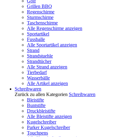
Golf
Grillen BBQ
Regenschirme
Sturmschirme
Taschenschirme
Alle Regenschirme anzeigen
Sportartikel
Fussballe
Alle Sportartikel anzeigen
Strand
Strandstuehle
Strandtücher
Alle Strand anzeigen
Tierbedarf
Wasserbälle
Alle Artikel anzeigen
Schreibwaren
Zurück zu allen Kategorien
Schreibwaren
Bleistifte
Buntstifte
Druckbleistifte
Alle Bleistifte anzeigen
Kugelschreiber
Parker Kugelschreiber
Touchpens