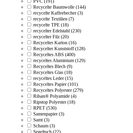
PVC (191)
Recycelte Baumwolle (144)
recycelte Kaffeebecher (3)
recycelte Textilien (7)
recycelte TPE (18)
recycelter Edelstahl (230)
recycelter Filz (20)
Recycelter Karton (16)
Recycelter Kunststoff (128)
Recyceltes ABS (400)
recyceltes Aluminium (129)
Recyceltes Blech (9)
Recyceltes Glas (18)
recyceltes Leder (15)
Recyceltes Papier (101)
Recyceltes Polyester (279)
Rilsan® Polyamide (4)
Ripstop Polyester (18)
RPET (530)
Samenpapier (3)
Samt (3)
Schaum (3)
Segeltuch (22)