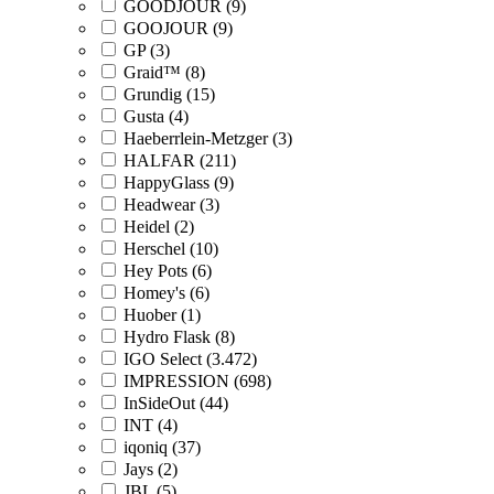
GOODJOUR (9)
GOOJOUR (9)
GP (3)
Graid™ (8)
Grundig (15)
Gusta (4)
Haeberrlein-Metzger (3)
HALFAR (211)
HappyGlass (9)
Headwear (3)
Heidel (2)
Herschel (10)
Hey Pots (6)
Homey's (6)
Huober (1)
Hydro Flask (8)
IGO Select (3.472)
IMPRESSION (698)
InSideOut (44)
INT (4)
iqoniq (37)
Jays (2)
JBL (5)