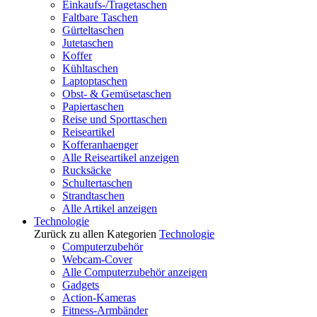
Einkaufs-/Tragetaschen
Faltbare Taschen
Gürteltaschen
Jutetaschen
Koffer
Kühltaschen
Laptoptaschen
Obst- & Gemüsetaschen
Papiertaschen
Reise und Sporttaschen
Reiseartikel
Kofferanhaenger
Alle Reiseartikel anzeigen
Rucksäcke
Schultertaschen
Strandtaschen
Alle Artikel anzeigen
Technologie
Zurück zu allen Kategorien
Technologie
Computerzubehör
Webcam-Cover
Alle Computerzubehör anzeigen
Gadgets
Action-Kameras
Fitness-Armbänder