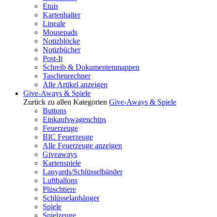
Etuis
Kartenhalter
Lineale
Mousepads
Notizblöcke
Notizbücher
Post-It
Schreib & Dokumentenmappen
Taschenrechner
Alle Artikel anzeigen
Give-Aways & Spiele
Zurück zu allen Kategorien
Give-Aways & Spiele
Buttons
Einkaufswagenchips
Feuerzeuge
BIC Feuerzeuge
Alle Feuerzeuge anzeigen
Giveaways
Kartenspiele
Lanyards/Schlüsselbänder
Luftballons
Plüschtiere
Schlüsselanhänger
Spiele
Spielzeuge