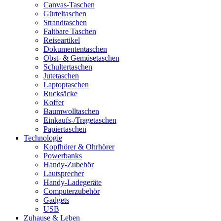
Canvas-Taschen
Gürteltaschen
Strandtaschen
Faltbare Taschen
Reiseartikel
Dokumententaschen
Obst- & Gemüsetaschen
Schultertaschen
Jutetaschen
Laptoptaschen
Rucksäcke
Koffer
Baumwolltaschen
Einkaufs-/Tragetaschen
Papiertaschen
Technologie
Kopfhörer & Ohrhörer
Powerbanks
Handy-Zubehör
Lautsprecher
Handy-Ladegeräte
Computerzubehör
Gadgets
USB
Zuhause & Leben