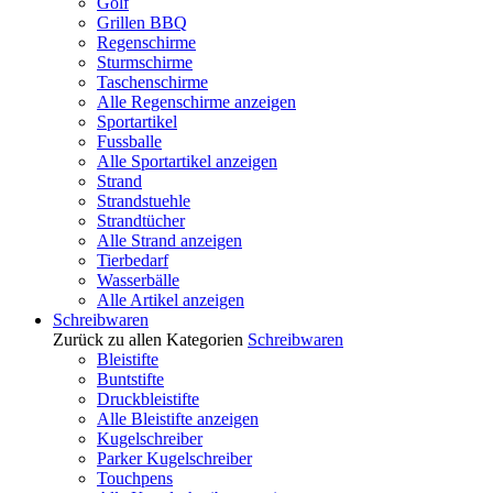
Golf
Grillen BBQ
Regenschirme
Sturmschirme
Taschenschirme
Alle Regenschirme anzeigen
Sportartikel
Fussballe
Alle Sportartikel anzeigen
Strand
Strandstuehle
Strandtücher
Alle Strand anzeigen
Tierbedarf
Wasserbälle
Alle Artikel anzeigen
Schreibwaren
Zurück zu allen Kategorien
Schreibwaren
Bleistifte
Buntstifte
Druckbleistifte
Alle Bleistifte anzeigen
Kugelschreiber
Parker Kugelschreiber
Touchpens