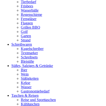
Tierbedarf
Frisbees
Wasserbälle
Regenschirme
Ferngläser
Flaggen
Grillen BBQ
Golf
Garten
Strand
Schreibwaren
Kugelschreiber
Textmarker
Schreibsets
Bleistifte
Süßes, Salziges & Getränke
Bier
Wein
Süßigkeiten
Kekse
Wasser
Gastronomiebedarf
Taschen & Reisen
Reise und Sporttaschen
Kühltaschen