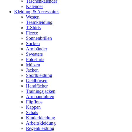
Taschenkalender
Kalender
Kleidung & Accessoires
Westen
Teamkleidung
T-Shirts
Fleece
Sonnenbrillen
Socken
Armbänder
Sweaters
Poloshirts
Mützen
Jacken
Sportkleidung
Geldbörsen
Handfächer
Trainingsjacken
Armbanduhren
Flipflops
Kappen
Schals
Kinderkleidung
Arbeitskleidung
Regenkleidung