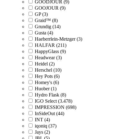
GOODJOUR (9)
GOOJOUR (9)
GP (3)
Graid™ (8)
Grundig (14)
Gusta (4)
Haeberrlein-Metzger (3)
HALFAR (211)
HappyGlass (9)
Headwear (3)
Heidel (2)
Herschel (10)
Hey Pots (6)
Homey's (6)
Huober (1)
Hydro Flask (8)
IGO Select (3.478)
IMPRESSION (698)
InSideOut (44)
INT (4)
iqoniq (37)
Jays (2)
JBL (5)