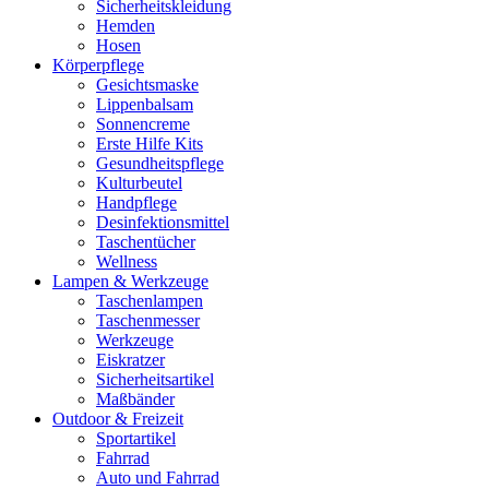
Sicherheitskleidung
Hemden
Hosen
Körperpflege
Gesichtsmaske
Lippenbalsam
Sonnencreme
Erste Hilfe Kits
Gesundheitspflege
Kulturbeutel
Handpflege
Desinfektionsmittel
Taschentücher
Wellness
Lampen & Werkzeuge
Taschenlampen
Taschenmesser
Werkzeuge
Eiskratzer
Sicherheitsartikel
Maßbänder
Outdoor & Freizeit
Sportartikel
Fahrrad
Auto und Fahrrad