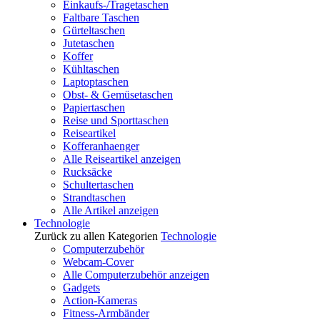
Einkaufs-/Tragetaschen
Faltbare Taschen
Gürteltaschen
Jutetaschen
Koffer
Kühltaschen
Laptoptaschen
Obst- & Gemüsetaschen
Papiertaschen
Reise und Sporttaschen
Reiseartikel
Kofferanhaenger
Alle Reiseartikel anzeigen
Rucksäcke
Schultertaschen
Strandtaschen
Alle Artikel anzeigen
Technologie
Zurück zu allen Kategorien
Technologie
Computerzubehör
Webcam-Cover
Alle Computerzubehör anzeigen
Gadgets
Action-Kameras
Fitness-Armbänder