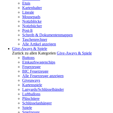
Etuis
Kartenhalter
Lineale
Mousepads
Notizblöcke
Notizbücher
Post-It
Schreib & Dokumentenmappen
Taschenrechner
Alle Artikel anzeigen
Give-Aways & Spiele
Zurück zu allen Kategorien
Give-Aways & Spiele
Buttons
Einkaufswagenchips
Feuerzeuge
BIC Feuerzeuge
Alle Feuerzeuge anzeigen
Giveaways
Kartenspiele
Lanyards/Schlüsselbänder
Luftballons
Plüschtiere
Schlüsselanhänger
Spiele
Spielzeuge