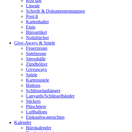
Roll ups
Lineale
Schreib & Dokumentenmappen
Post-It
Kartenhalter
Etuis
Büroartikel
Notizbücher
Give-Aways & Spiele
Feuerzeuge
Spielzeuge
Stressbälle
Zündhölzer
Giveaways
Spiele
Kartenspiele
Buttons
Schlüsselanhänger
Lanyards/Schlüsselbänder
Stickers
Plüschtiere
Luftballons
Einkaufswagenchips
Kalender
Bürokalender