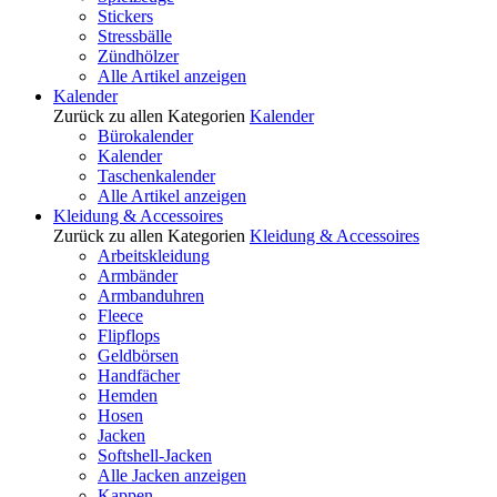
Stickers
Stressbälle
Zündhölzer
Alle Artikel anzeigen
Kalender
Zurück zu allen Kategorien
Kalender
Bürokalender
Kalender
Taschenkalender
Alle Artikel anzeigen
Kleidung & Accessoires
Zurück zu allen Kategorien
Kleidung & Accessoires
Arbeitskleidung
Armbänder
Armbanduhren
Fleece
Flipflops
Geldbörsen
Handfächer
Hemden
Hosen
Jacken
Softshell-Jacken
Alle Jacken anzeigen
Kappen