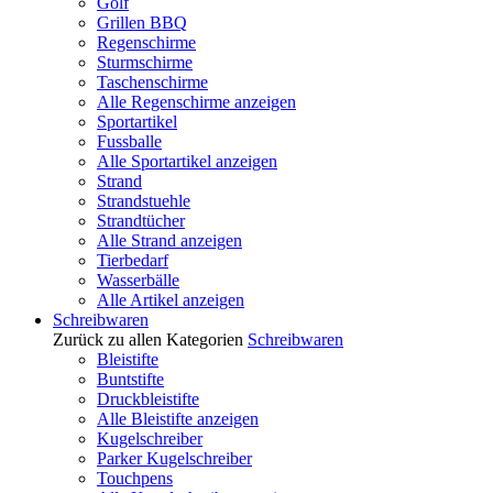
Golf
Grillen BBQ
Regenschirme
Sturmschirme
Taschenschirme
Alle Regenschirme anzeigen
Sportartikel
Fussballe
Alle Sportartikel anzeigen
Strand
Strandstuehle
Strandtücher
Alle Strand anzeigen
Tierbedarf
Wasserbälle
Alle Artikel anzeigen
Schreibwaren
Zurück zu allen Kategorien
Schreibwaren
Bleistifte
Buntstifte
Druckbleistifte
Alle Bleistifte anzeigen
Kugelschreiber
Parker Kugelschreiber
Touchpens