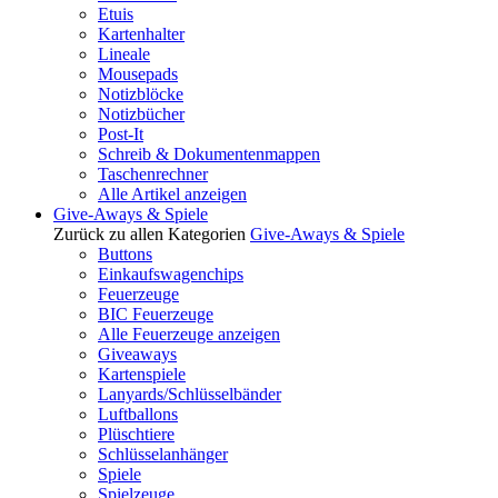
Etuis
Kartenhalter
Lineale
Mousepads
Notizblöcke
Notizbücher
Post-It
Schreib & Dokumentenmappen
Taschenrechner
Alle Artikel anzeigen
Give-Aways & Spiele
Zurück zu allen Kategorien
Give-Aways & Spiele
Buttons
Einkaufswagenchips
Feuerzeuge
BIC Feuerzeuge
Alle Feuerzeuge anzeigen
Giveaways
Kartenspiele
Lanyards/Schlüsselbänder
Luftballons
Plüschtiere
Schlüsselanhänger
Spiele
Spielzeuge