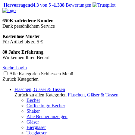
Hervorragend
4.3
von 5 -
1.338
Bewertungen
650K zufriedene Kunden
Dank persönlichem Service
Kostenlose Muster
Für Artikel bis zu 5 €
80 Jahre Erfahrung
Wir kennen Ihren Bedarf
Suche
Login
Alle Kategorien
Schliessen
Menü
Zurück
Kategorien
Flaschen, Gläser & Tassen
Zurück zu allen Kategorien
Flaschen, Gläser & Tassen
Becher
Coffee to go Becher
Shaker
Alle Becher anzeigen
Gläser
Biergläser
Teeglaeser