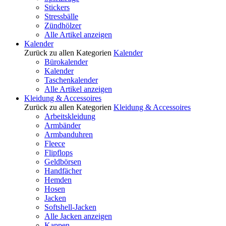
Stickers
Stressbälle
Zündhölzer
Alle Artikel anzeigen
Kalender
Zurück zu allen Kategorien
Kalender
Bürokalender
Kalender
Taschenkalender
Alle Artikel anzeigen
Kleidung & Accessoires
Zurück zu allen Kategorien
Kleidung & Accessoires
Arbeitskleidung
Armbänder
Armbanduhren
Fleece
Flipflops
Geldbörsen
Handfächer
Hemden
Hosen
Jacken
Softshell-Jacken
Alle Jacken anzeigen
Kappen