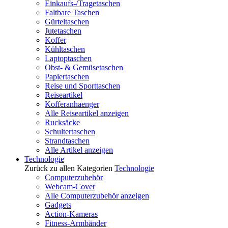
Einkaufs-/Tragetaschen
Faltbare Taschen
Gürteltaschen
Jutetaschen
Koffer
Kühltaschen
Laptoptaschen
Obst- & Gemüsetaschen
Papiertaschen
Reise und Sporttaschen
Reiseartikel
Kofferanhaenger
Alle Reiseartikel anzeigen
Rucksäcke
Schultertaschen
Strandtaschen
Alle Artikel anzeigen
Technologie
Zurück zu allen Kategorien
Technologie
Computerzubehör
Webcam-Cover
Alle Computerzubehör anzeigen
Gadgets
Action-Kameras
Fitness-Armbänder