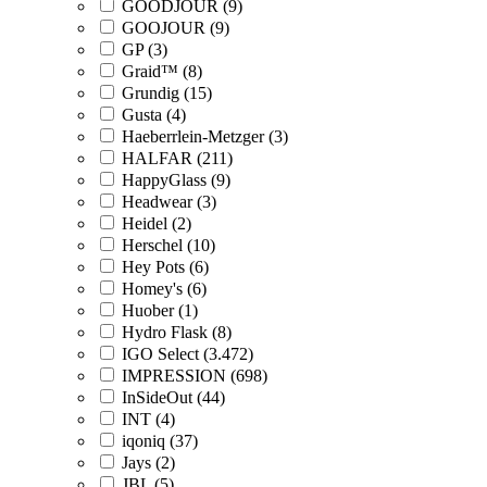
GOODJOUR (9)
GOOJOUR (9)
GP (3)
Graid™ (8)
Grundig (15)
Gusta (4)
Haeberrlein-Metzger (3)
HALFAR (211)
HappyGlass (9)
Headwear (3)
Heidel (2)
Herschel (10)
Hey Pots (6)
Homey's (6)
Huober (1)
Hydro Flask (8)
IGO Select (3.472)
IMPRESSION (698)
InSideOut (44)
INT (4)
iqoniq (37)
Jays (2)
JBL (5)