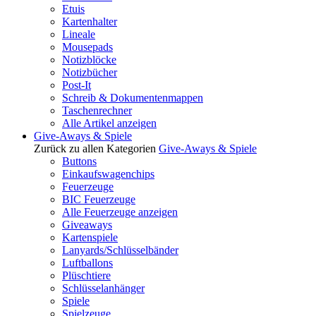
Etuis
Kartenhalter
Lineale
Mousepads
Notizblöcke
Notizbücher
Post-It
Schreib & Dokumentenmappen
Taschenrechner
Alle Artikel anzeigen
Give-Aways & Spiele
Zurück zu allen Kategorien
Give-Aways & Spiele
Buttons
Einkaufswagenchips
Feuerzeuge
BIC Feuerzeuge
Alle Feuerzeuge anzeigen
Giveaways
Kartenspiele
Lanyards/Schlüsselbänder
Luftballons
Plüschtiere
Schlüsselanhänger
Spiele
Spielzeuge