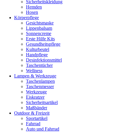
Sicherheitskleidung
Hemden
Hosen
Körperpflege
Gesichtsmaske
Lippenbalsam
Sonnencreme
Erste Hilfe Kits
Gesundheitspflege
Kulturbeutel
Handpflege
Desinfektionsmittel
Taschentücher
Wellness
Lampen & Werkzeuge
Taschenlampen
Taschenmesser
Werkzeuge
Eiskratzer
Sicherheitsartikel
Maßbänder
Outdoor & Freizeit
Sportartikel
Fahrrad
Auto und Fahrrad