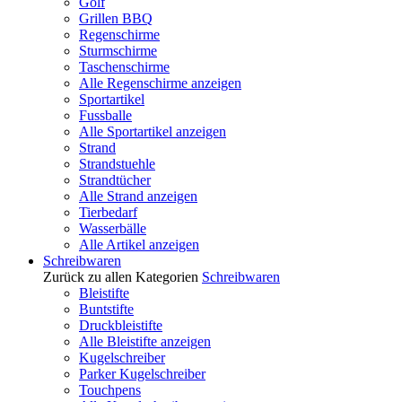
Golf
Grillen BBQ
Regenschirme
Sturmschirme
Taschenschirme
Alle Regenschirme anzeigen
Sportartikel
Fussballe
Alle Sportartikel anzeigen
Strand
Strandstuehle
Strandtücher
Alle Strand anzeigen
Tierbedarf
Wasserbälle
Alle Artikel anzeigen
Schreibwaren
Zurück zu allen Kategorien
Schreibwaren
Bleistifte
Buntstifte
Druckbleistifte
Alle Bleistifte anzeigen
Kugelschreiber
Parker Kugelschreiber
Touchpens