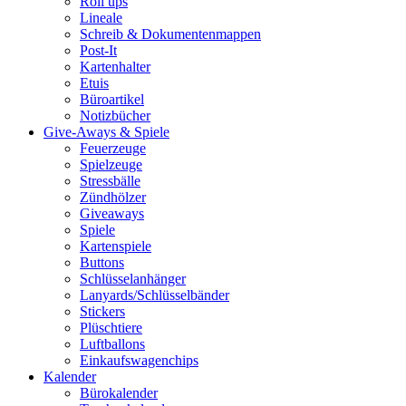
Roll ups
Lineale
Schreib & Dokumentenmappen
Post-It
Kartenhalter
Etuis
Büroartikel
Notizbücher
Give-Aways & Spiele
Feuerzeuge
Spielzeuge
Stressbälle
Zündhölzer
Giveaways
Spiele
Kartenspiele
Buttons
Schlüsselanhänger
Lanyards/Schlüsselbänder
Stickers
Plüschtiere
Luftballons
Einkaufswagenchips
Kalender
Bürokalender