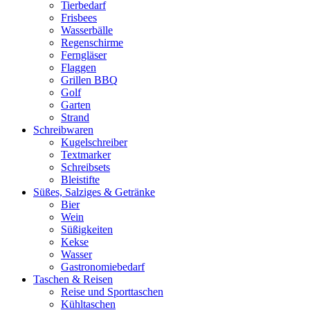
Tierbedarf
Frisbees
Wasserbälle
Regenschirme
Ferngläser
Flaggen
Grillen BBQ
Golf
Garten
Strand
Schreibwaren
Kugelschreiber
Textmarker
Schreibsets
Bleistifte
Süßes, Salziges & Getränke
Bier
Wein
Süßigkeiten
Kekse
Wasser
Gastronomiebedarf
Taschen & Reisen
Reise und Sporttaschen
Kühltaschen