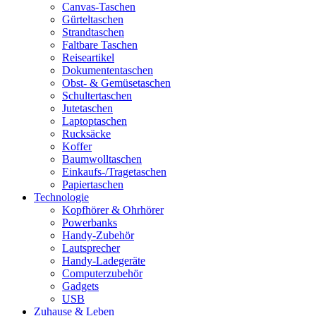
Canvas-Taschen
Gürteltaschen
Strandtaschen
Faltbare Taschen
Reiseartikel
Dokumententaschen
Obst- & Gemüsetaschen
Schultertaschen
Jutetaschen
Laptoptaschen
Rucksäcke
Koffer
Baumwolltaschen
Einkaufs-/Tragetaschen
Papiertaschen
Technologie
Kopfhörer & Ohrhörer
Powerbanks
Handy-Zubehör
Lautsprecher
Handy-Ladegeräte
Computerzubehör
Gadgets
USB
Zuhause & Leben