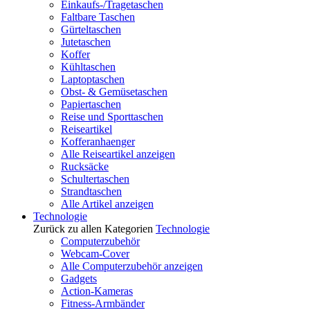
Einkaufs-/Tragetaschen
Faltbare Taschen
Gürteltaschen
Jutetaschen
Koffer
Kühltaschen
Laptoptaschen
Obst- & Gemüsetaschen
Papiertaschen
Reise und Sporttaschen
Reiseartikel
Kofferanhaenger
Alle Reiseartikel anzeigen
Rucksäcke
Schultertaschen
Strandtaschen
Alle Artikel anzeigen
Technologie
Zurück zu allen Kategorien
Technologie
Computerzubehör
Webcam-Cover
Alle Computerzubehör anzeigen
Gadgets
Action-Kameras
Fitness-Armbänder