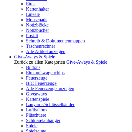
Etuis
Kartenhalter
Lineale
Mousepads
Notizblöcke
Notizbücher
Post-It
Schreib & Dokumentenmappen
Taschenrechner
Alle Artikel anzeigen
Give-Aways & Spiele
Zurück zu allen Kategorien
Give-Aways & Spiele
Buttons
Einkaufswagenchips
Feuerzeuge
BIC Feuerzeuge
Alle Feuerzeuge anzeigen
Giveaways
Kartenspiele
Lanyards/Schlüsselbänder
Luftballons
Plüschtiere
Schlüsselanhänger
Spiele
Spielzeuge