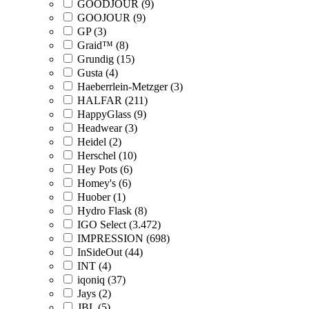
GOODJOUR (9)
GOOJOUR (9)
GP (3)
Graid™ (8)
Grundig (15)
Gusta (4)
Haeberrlein-Metzger (3)
HALFAR (211)
HappyGlass (9)
Headwear (3)
Heidel (2)
Herschel (10)
Hey Pots (6)
Homey's (6)
Huober (1)
Hydro Flask (8)
IGO Select (3.472)
IMPRESSION (698)
InSideOut (44)
INT (4)
iqoniq (37)
Jays (2)
JBL (5)