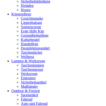
Sicherheitskleidung
Hemden
Hosen
Körperpflege
Gesichtsmaske
Lippenbalsam
Sonnencreme
Erste Hilfe Kits
Gesundheitspflege
Kulturbeutel
Handpflege
Desinfektionsmittel
Taschentücher
Wellness
Lampen & Werkzeuge
Taschenlampen
Taschenmesser
Werkzeuge
Eiskratzer
Sicherheitsartikel
Maßbänder
Outdoor & Freizeit
Sportartikel
Fahrrad
Auto und Fahrrad