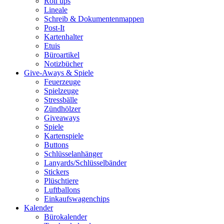
Roll ups
Lineale
Schreib & Dokumentenmappen
Post-It
Kartenhalter
Etuis
Büroartikel
Notizbücher
Give-Aways & Spiele
Feuerzeuge
Spielzeuge
Stressbälle
Zündhölzer
Giveaways
Spiele
Kartenspiele
Buttons
Schlüsselanhänger
Lanyards/Schlüsselbänder
Stickers
Plüschtiere
Luftballons
Einkaufswagenchips
Kalender
Bürokalender