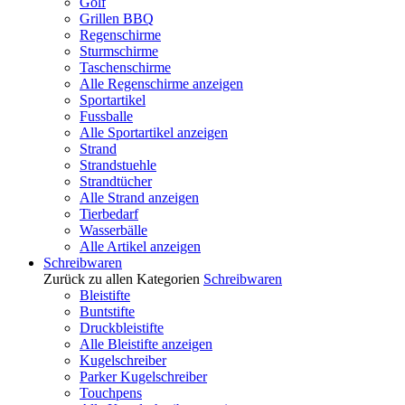
Golf
Grillen BBQ
Regenschirme
Sturmschirme
Taschenschirme
Alle Regenschirme anzeigen
Sportartikel
Fussballe
Alle Sportartikel anzeigen
Strand
Strandstuehle
Strandtücher
Alle Strand anzeigen
Tierbedarf
Wasserbälle
Alle Artikel anzeigen
Schreibwaren
Zurück zu allen Kategorien
Schreibwaren
Bleistifte
Buntstifte
Druckbleistifte
Alle Bleistifte anzeigen
Kugelschreiber
Parker Kugelschreiber
Touchpens