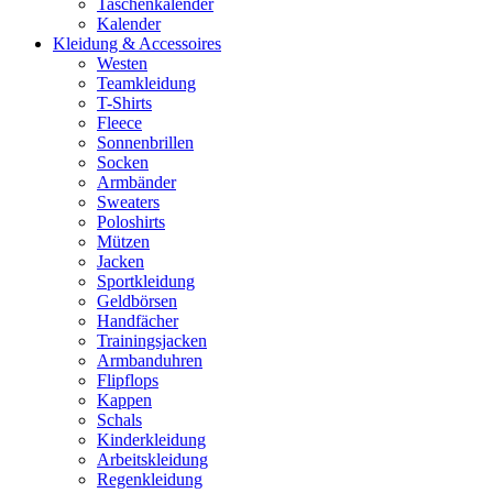
Taschenkalender
Kalender
Kleidung & Accessoires
Westen
Teamkleidung
T-Shirts
Fleece
Sonnenbrillen
Socken
Armbänder
Sweaters
Poloshirts
Mützen
Jacken
Sportkleidung
Geldbörsen
Handfächer
Trainingsjacken
Armbanduhren
Flipflops
Kappen
Schals
Kinderkleidung
Arbeitskleidung
Regenkleidung