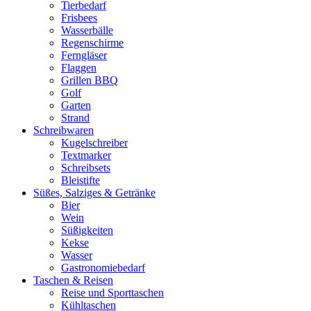
Tierbedarf
Frisbees
Wasserbälle
Regenschirme
Ferngläser
Flaggen
Grillen BBQ
Golf
Garten
Strand
Schreibwaren
Kugelschreiber
Textmarker
Schreibsets
Bleistifte
Süßes, Salziges & Getränke
Bier
Wein
Süßigkeiten
Kekse
Wasser
Gastronomiebedarf
Taschen & Reisen
Reise und Sporttaschen
Kühltaschen