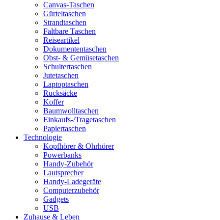
Canvas-Taschen
Gürteltaschen
Strandtaschen
Faltbare Taschen
Reiseartikel
Dokumententaschen
Obst- & Gemüsetaschen
Schultertaschen
Jutetaschen
Laptoptaschen
Rucksäcke
Koffer
Baumwolltaschen
Einkaufs-/Tragetaschen
Papiertaschen
Technologie
Kopfhörer & Ohrhörer
Powerbanks
Handy-Zubehör
Lautsprecher
Handy-Ladegeräte
Computerzubehör
Gadgets
USB
Zuhause & Leben