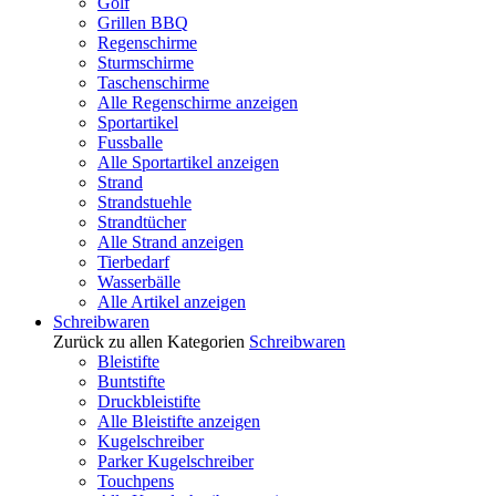
Golf
Grillen BBQ
Regenschirme
Sturmschirme
Taschenschirme
Alle Regenschirme anzeigen
Sportartikel
Fussballe
Alle Sportartikel anzeigen
Strand
Strandstuehle
Strandtücher
Alle Strand anzeigen
Tierbedarf
Wasserbälle
Alle Artikel anzeigen
Schreibwaren
Zurück zu allen Kategorien
Schreibwaren
Bleistifte
Buntstifte
Druckbleistifte
Alle Bleistifte anzeigen
Kugelschreiber
Parker Kugelschreiber
Touchpens