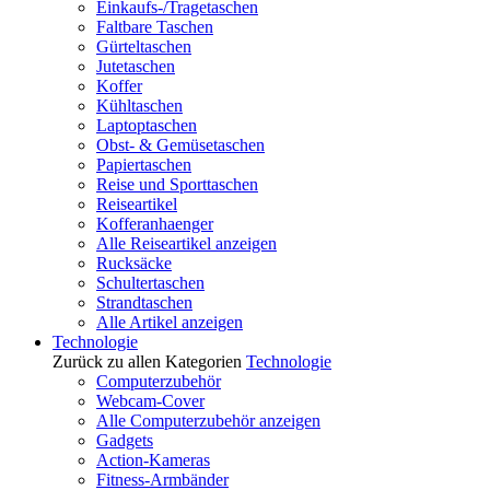
Einkaufs-/Tragetaschen
Faltbare Taschen
Gürteltaschen
Jutetaschen
Koffer
Kühltaschen
Laptoptaschen
Obst- & Gemüsetaschen
Papiertaschen
Reise und Sporttaschen
Reiseartikel
Kofferanhaenger
Alle Reiseartikel anzeigen
Rucksäcke
Schultertaschen
Strandtaschen
Alle Artikel anzeigen
Technologie
Zurück zu allen Kategorien
Technologie
Computerzubehör
Webcam-Cover
Alle Computerzubehör anzeigen
Gadgets
Action-Kameras
Fitness-Armbänder