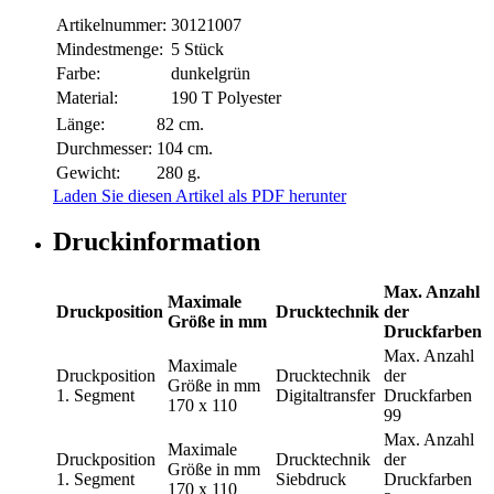
Artikelnummer:
30121007
Mindestmenge:
5 Stück
Farbe:
dunkelgrün
Material:
190 T Polyester
Länge:
82 cm.
Durchmesser:
104 cm.
Gewicht:
280 g.
Laden Sie diesen Artikel als PDF herunter
Druckinformation
Max. Anzahl
Maximale
Druckposition
Drucktechnik
der
Größe in mm
Druckfarben
Max. Anzahl
Maximale
Druckposition
Drucktechnik
der
Größe in mm
1. Segment
Digitaltransfer
Druckfarben
170 x 110
99
Max. Anzahl
Maximale
Druckposition
Drucktechnik
der
Größe in mm
1. Segment
Siebdruck
Druckfarben
170 x 110