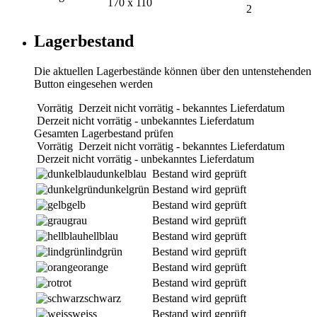
170 x 110
2
Lagerbestand
Die aktuellen Lagerbestände können über den untenstehenden
Button eingesehen werden
Vorrätig
Derzeit nicht vorrätig - bekanntes Lieferdatum
Derzeit nicht vorrätig - unbekanntes Lieferdatum
Gesamten Lagerbestand prüfen
Vorrätig
Derzeit nicht vorrätig - bekanntes Lieferdatum
Derzeit nicht vorrätig - unbekanntes Lieferdatum
dunkelblau
Bestand wird geprüft
dunkelgrün
Bestand wird geprüft
gelb
Bestand wird geprüft
grau
Bestand wird geprüft
hellblau
Bestand wird geprüft
lindgrün
Bestand wird geprüft
orange
Bestand wird geprüft
rot
Bestand wird geprüft
schwarz
Bestand wird geprüft
weiss
Bestand wird geprüft