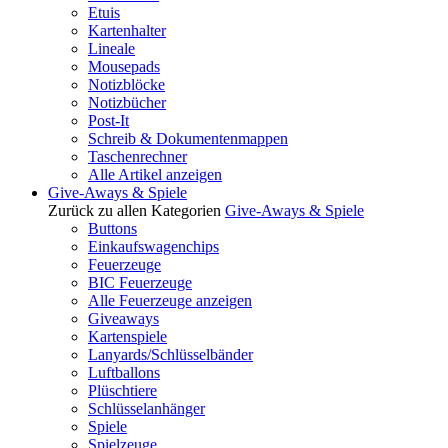
Etuis
Kartenhalter
Lineale
Mousepads
Notizblöcke
Notizbücher
Post-It
Schreib & Dokumentenmappen
Taschenrechner
Alle Artikel anzeigen
Give-Aways & Spiele
Zurück zu allen Kategorien
Give-Aways & Spiele
Buttons
Einkaufswagenchips
Feuerzeuge
BIC Feuerzeuge
Alle Feuerzeuge anzeigen
Giveaways
Kartenspiele
Lanyards/Schlüsselbänder
Luftballons
Plüschtiere
Schlüsselanhänger
Spiele
Spielzeuge