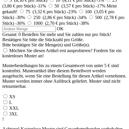
5 (4,30 € pro Stück)
10 (4,11 € pro Stück)
-5%
25
(3,86 € pro Stück)
-11%
50 (3,57 € pro Stück)
-17%
Meist
gekauft!
75 (3,32 € pro Stück)
-23%
100 (3,05 € pro
Stück)
-30%
250 (2,86 € pro Stück)
-34%
500 (2,78 € pro
Stück)
-36%
1000 (2,70 € pro Stück)
-38%
OK
Gesamt:
0
Bestellen Sie
mehr und Sie zahlen nur
pro Stück!
Bestätigen Sie bitte die Stückzahl pro Größe.
Bitte bestätigen Sie die Menge(n) und Größe(n).
Möchten Sie diesen Artikel erst ausprobieren? Fordern Sie ein
kostenloses Muster an!
Musterbestellungen bis zu einem Gesamtwert von unter 5 € sind
kostenfrei. Musterartikel über diesem Bestellwert werden
ausgebucht, wenn Sie eine Bestellung für diesen Artikel vornehmen.
Muster werden immer ohne Aufdruck geliefert. Muster sind nicht
retournierbar.
XS
L
XXL
3XL
!
Achtung! Kostenlose Muster sind Gewerbetreibenden vorbehalten.