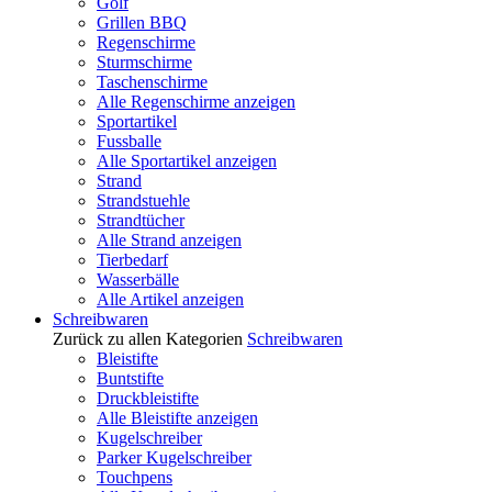
Golf
Grillen BBQ
Regenschirme
Sturmschirme
Taschenschirme
Alle Regenschirme anzeigen
Sportartikel
Fussballe
Alle Sportartikel anzeigen
Strand
Strandstuehle
Strandtücher
Alle Strand anzeigen
Tierbedarf
Wasserbälle
Alle Artikel anzeigen
Schreibwaren
Zurück zu allen Kategorien
Schreibwaren
Bleistifte
Buntstifte
Druckbleistifte
Alle Bleistifte anzeigen
Kugelschreiber
Parker Kugelschreiber
Touchpens