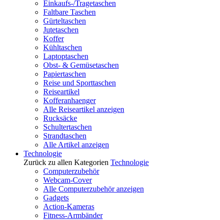
Einkaufs-/Tragetaschen
Faltbare Taschen
Gürteltaschen
Jutetaschen
Koffer
Kühltaschen
Laptoptaschen
Obst- & Gemüsetaschen
Papiertaschen
Reise und Sporttaschen
Reiseartikel
Kofferanhaenger
Alle Reiseartikel anzeigen
Rucksäcke
Schultertaschen
Strandtaschen
Alle Artikel anzeigen
Technologie
Zurück zu allen Kategorien
Technologie
Computerzubehör
Webcam-Cover
Alle Computerzubehör anzeigen
Gadgets
Action-Kameras
Fitness-Armbänder