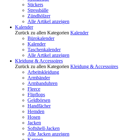
Stickers
Stressbälle
Zündhölzer
Alle Artikel anzeigen
Kalender
Zurück zu allen Kategorien
Kalender
Bürokalender
Kalender
Taschenkalender
Alle Artikel anzeigen
Kleidung & Accessoires
Zurück zu allen Kategorien
Kleidung & Accessoires
Arbeitskleidung
Armbänder
Armbanduhren
Fleece
Flipflops
Geldbörsen
Handfächer
Hemden
Hosen
Jacken
Softshell-Jacken
Alle Jacken anzeigen
Kappen