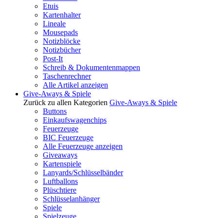
Etuis
Kartenhalter
Lineale
Mousepads
Notizblöcke
Notizbücher
Post-It
Schreib & Dokumentenmappen
Taschenrechner
Alle Artikel anzeigen
Give-Aways & Spiele
Zurück zu allen Kategorien
Give-Aways & Spiele
Buttons
Einkaufswagenchips
Feuerzeuge
BIC Feuerzeuge
Alle Feuerzeuge anzeigen
Giveaways
Kartenspiele
Lanyards/Schlüsselbänder
Luftballons
Plüschtiere
Schlüsselanhänger
Spiele
Spielzeuge