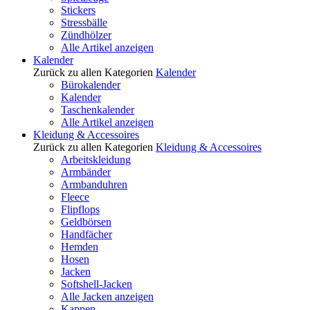
Stickers
Stressbälle
Zündhölzer
Alle Artikel anzeigen
Kalender
Zurück zu allen Kategorien
Kalender
Bürokalender
Kalender
Taschenkalender
Alle Artikel anzeigen
Kleidung & Accessoires
Zurück zu allen Kategorien
Kleidung & Accessoires
Arbeitskleidung
Armbänder
Armbanduhren
Fleece
Flipflops
Geldbörsen
Handfächer
Hemden
Hosen
Jacken
Softshell-Jacken
Alle Jacken anzeigen
Kappen