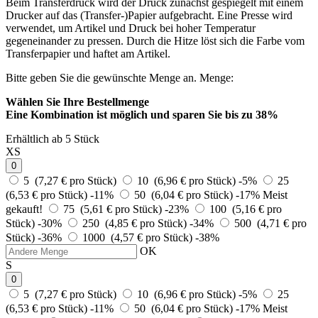
Beim Transferdruck wird der Druck zunächst gespiegelt mit einem
Drucker auf das (Transfer-)Papier aufgebracht. Eine Presse wird
verwendet, um Artikel und Druck bei hoher Temperatur
gegeneinander zu pressen. Durch die Hitze löst sich die Farbe vom
Transferpapier und haftet am Artikel.
Bitte geben Sie die gewünschte Menge an.
Menge:
Wählen Sie Ihre Bestellmenge
Eine Kombination ist möglich und
sparen Sie bis zu 38%
Erhältlich ab 5 Stück
XS
0
5 (7,27 € pro Stück)
10 (6,96 € pro Stück)
-5%
25
(6,53 € pro Stück)
-11%
50 (6,04 € pro Stück)
-17%
Meist
gekauft!
75 (5,61 € pro Stück)
-23%
100 (5,16 € pro
Stück)
-30%
250 (4,85 € pro Stück)
-34%
500 (4,71 € pro
Stück)
-36%
1000 (4,57 € pro Stück)
-38%
OK
S
0
5 (7,27 € pro Stück)
10 (6,96 € pro Stück)
-5%
25
(6,53 € pro Stück)
-11%
50 (6,04 € pro Stück)
-17%
Meist