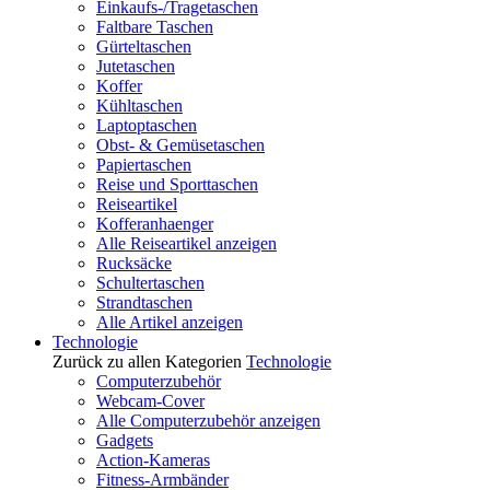
Einkaufs-/Tragetaschen
Faltbare Taschen
Gürteltaschen
Jutetaschen
Koffer
Kühltaschen
Laptoptaschen
Obst- & Gemüsetaschen
Papiertaschen
Reise und Sporttaschen
Reiseartikel
Kofferanhaenger
Alle Reiseartikel anzeigen
Rucksäcke
Schultertaschen
Strandtaschen
Alle Artikel anzeigen
Technologie
Zurück zu allen Kategorien
Technologie
Computerzubehör
Webcam-Cover
Alle Computerzubehör anzeigen
Gadgets
Action-Kameras
Fitness-Armbänder