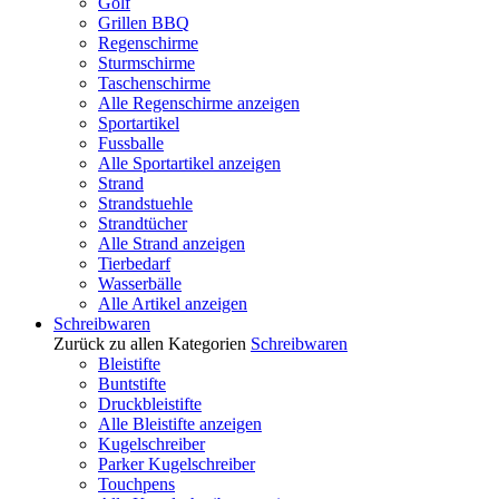
Golf
Grillen BBQ
Regenschirme
Sturmschirme
Taschenschirme
Alle Regenschirme anzeigen
Sportartikel
Fussballe
Alle Sportartikel anzeigen
Strand
Strandstuehle
Strandtücher
Alle Strand anzeigen
Tierbedarf
Wasserbälle
Alle Artikel anzeigen
Schreibwaren
Zurück zu allen Kategorien
Schreibwaren
Bleistifte
Buntstifte
Druckbleistifte
Alle Bleistifte anzeigen
Kugelschreiber
Parker Kugelschreiber
Touchpens