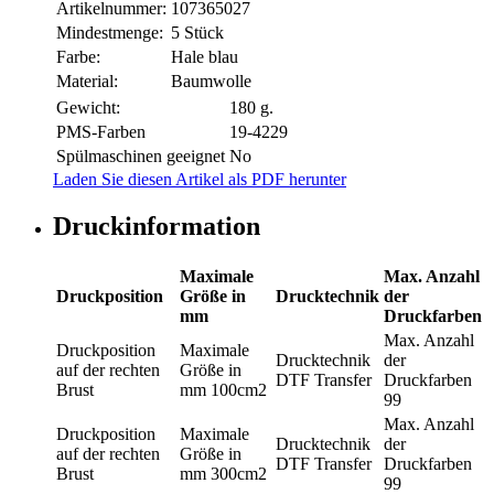
Artikelnummer:
107365027
Mindestmenge:
5 Stück
Farbe:
Hale blau
Material:
Baumwolle
Gewicht:
180 g.
PMS-Farben
19-4229
Spülmaschinen geeignet
No
Laden Sie diesen Artikel als PDF herunter
Druckinformation
Maximale
Max. Anzahl
Druckposition
Größe in
Drucktechnik
der
mm
Druckfarben
Max. Anzahl
Druckposition
Maximale
Drucktechnik
der
auf der rechten
Größe in
DTF Transfer
Druckfarben
Brust
mm
100cm2
99
Max. Anzahl
Druckposition
Maximale
Drucktechnik
der
auf der rechten
Größe in
DTF Transfer
Druckfarben
Brust
mm
300cm2
99