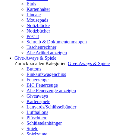
Etuis
Kartenhalter
Lineale
Mousepads
Notizblöcke
Notizbücher
Post-It
Schreib & Dokumentenmappen
Taschenrechner
Alle Artikel anzeigen
Give-Aways & Spiele
Zurück zu allen Kategorien
Give-Aways & Spiele
Buttons
Einkaufswagenchips
Feuerzeuge
BIC Feuerzeuge
Alle Feuerzeuge anzeigen
Giveaways
Kartenspiele
Lanyards/Schlüsselbänder
Luftballons
Plüschtiere
Schlüsselanhänger
Spiele
Spielzeuge