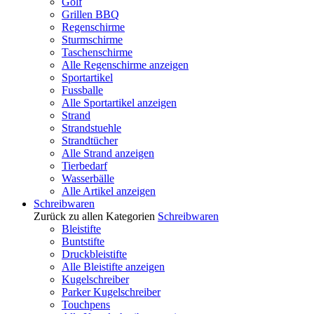
Golf
Grillen BBQ
Regenschirme
Sturmschirme
Taschenschirme
Alle Regenschirme anzeigen
Sportartikel
Fussballe
Alle Sportartikel anzeigen
Strand
Strandstuehle
Strandtücher
Alle Strand anzeigen
Tierbedarf
Wasserbälle
Alle Artikel anzeigen
Schreibwaren
Zurück zu allen Kategorien
Schreibwaren
Bleistifte
Buntstifte
Druckbleistifte
Alle Bleistifte anzeigen
Kugelschreiber
Parker Kugelschreiber
Touchpens