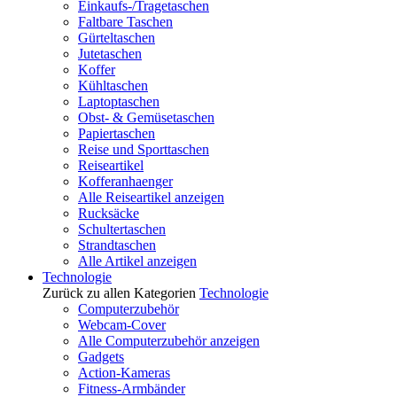
Einkaufs-/Tragetaschen
Faltbare Taschen
Gürteltaschen
Jutetaschen
Koffer
Kühltaschen
Laptoptaschen
Obst- & Gemüsetaschen
Papiertaschen
Reise und Sporttaschen
Reiseartikel
Kofferanhaenger
Alle Reiseartikel anzeigen
Rucksäcke
Schultertaschen
Strandtaschen
Alle Artikel anzeigen
Technologie
Zurück zu allen Kategorien
Technologie
Computerzubehör
Webcam-Cover
Alle Computerzubehör anzeigen
Gadgets
Action-Kameras
Fitness-Armbänder