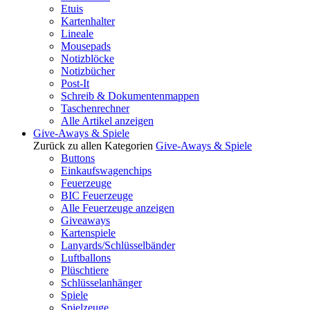
Etuis
Kartenhalter
Lineale
Mousepads
Notizblöcke
Notizbücher
Post-It
Schreib & Dokumentenmappen
Taschenrechner
Alle Artikel anzeigen
Give-Aways & Spiele
Zurück zu allen Kategorien
Give-Aways & Spiele
Buttons
Einkaufswagenchips
Feuerzeuge
BIC Feuerzeuge
Alle Feuerzeuge anzeigen
Giveaways
Kartenspiele
Lanyards/Schlüsselbänder
Luftballons
Plüschtiere
Schlüsselanhänger
Spiele
Spielzeuge