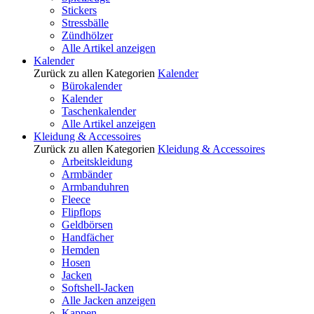
Stickers
Stressbälle
Zündhölzer
Alle Artikel anzeigen
Kalender
Zurück zu allen Kategorien
Kalender
Bürokalender
Kalender
Taschenkalender
Alle Artikel anzeigen
Kleidung & Accessoires
Zurück zu allen Kategorien
Kleidung & Accessoires
Arbeitskleidung
Armbänder
Armbanduhren
Fleece
Flipflops
Geldbörsen
Handfächer
Hemden
Hosen
Jacken
Softshell-Jacken
Alle Jacken anzeigen
Kappen