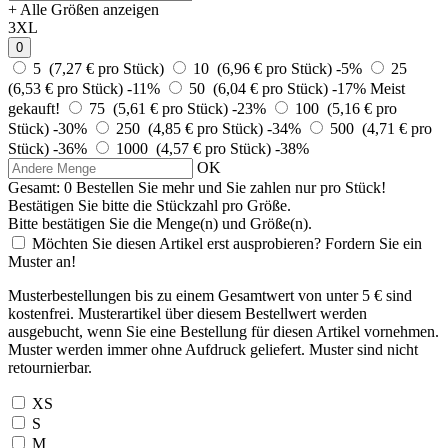
+ Alle Größen anzeigen
3XL
0
5 (7,27 € pro Stück)
10 (6,96 € pro Stück)
-5%
25
(6,53 € pro Stück)
-11%
50 (6,04 € pro Stück)
-17%
Meist
gekauft!
75 (5,61 € pro Stück)
-23%
100 (5,16 € pro
Stück)
-30%
250 (4,85 € pro Stück)
-34%
500 (4,71 € pro
Stück)
-36%
1000 (4,57 € pro Stück)
-38%
OK
Gesamt:
0
Bestellen Sie
mehr und Sie zahlen nur
pro Stück!
Bestätigen Sie bitte die Stückzahl pro Größe.
Bitte bestätigen Sie die Menge(n) und Größe(n).
Möchten Sie diesen Artikel erst ausprobieren? Fordern Sie ein
Muster an!
Musterbestellungen bis zu einem Gesamtwert von unter 5 € sind
kostenfrei. Musterartikel über diesem Bestellwert werden
ausgebucht, wenn Sie eine Bestellung für diesen Artikel vornehmen.
Muster werden immer ohne Aufdruck geliefert. Muster sind nicht
retournierbar.
XS
S
M