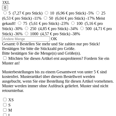
3XL
0
5 (7,27 € pro Stück)
10 (6,96 € pro Stück)
-5%
25
(6,53 € pro Stück)
-11%
50 (6,04 € pro Stück)
-17%
Meist
gekauft!
75 (5,61 € pro Stück)
-23%
100 (5,16 € pro
Stück)
-30%
250 (4,85 € pro Stück)
-34%
500 (4,71 € pro
Stück)
-36%
1000 (4,57 € pro Stück)
-38%
OK
Gesamt:
0
Bestellen Sie
mehr und Sie zahlen nur
pro Stück!
Bestätigen Sie bitte die Stückzahl pro Größe.
Bitte bestätigen Sie die Menge(n) und Größe(n).
Möchten Sie diesen Artikel erst ausprobieren? Fordern Sie ein
Muster an!
Musterbestellungen bis zu einem Gesamtwert von unter 5 € sind
kostenfrei. Musterartikel über diesem Bestellwert werden
ausgebucht, wenn Sie eine Bestellung für diesen Artikel vornehmen.
Muster werden immer ohne Aufdruck geliefert. Muster sind nicht
retournierbar.
XS
S
M
L