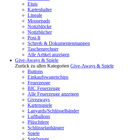
Etuis
Kartenhalter
Lineale
Mousepads
Notizblöcke
Notizbücher
Post-It
Schreib & Dokumentenmappen
Taschenrechner
Alle Artikel anzeigen
Give-Aways & Spiele
Zurück zu allen Kategorien
Give-Aways & Spiele
Buttons
Einkaufswagenchips
Feuerzeuge
BIC Feuerzeuge
Alle Feuerzeuge anzeigen
Giveaways
Kartenspiele
Lanyards/Schlüsselbänder
Luftballons
Plüschtiere
Schlüsselanhänger
Spiele
Spielzeuge