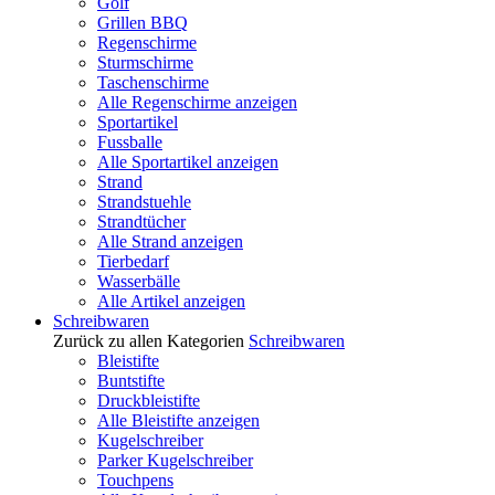
Golf
Grillen BBQ
Regenschirme
Sturmschirme
Taschenschirme
Alle Regenschirme anzeigen
Sportartikel
Fussballe
Alle Sportartikel anzeigen
Strand
Strandstuehle
Strandtücher
Alle Strand anzeigen
Tierbedarf
Wasserbälle
Alle Artikel anzeigen
Schreibwaren
Zurück zu allen Kategorien
Schreibwaren
Bleistifte
Buntstifte
Druckbleistifte
Alle Bleistifte anzeigen
Kugelschreiber
Parker Kugelschreiber
Touchpens