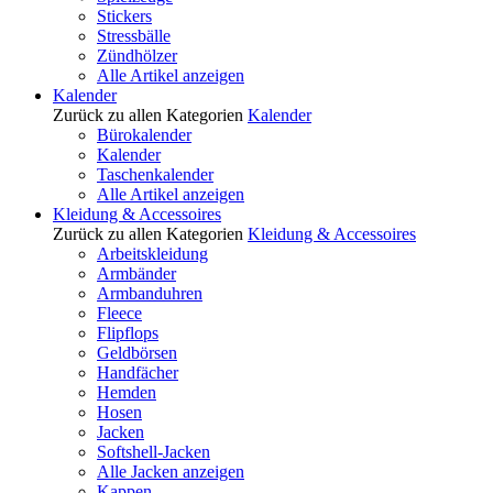
Stickers
Stressbälle
Zündhölzer
Alle Artikel anzeigen
Kalender
Zurück zu allen Kategorien
Kalender
Bürokalender
Kalender
Taschenkalender
Alle Artikel anzeigen
Kleidung & Accessoires
Zurück zu allen Kategorien
Kleidung & Accessoires
Arbeitskleidung
Armbänder
Armbanduhren
Fleece
Flipflops
Geldbörsen
Handfächer
Hemden
Hosen
Jacken
Softshell-Jacken
Alle Jacken anzeigen
Kappen