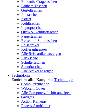
Einkaufs-/Tragetaschen
Faltbare Taschen
Gürteltaschen
Jutetaschen
Koffer
Kühltaschen
Laptoptaschen
Obst- & Gemüsetaschen
Papiertaschen
Reise und Sporttaschen
Reiseartikel
Kofferanhaenger
Alle Reiseartikel anzeigen
Rucksäcke
Schultertaschen
Strandtaschen
Alle Artikel anzeigen
Technologie
Zurück zu allen Kategorien
Technologie
Computerzubehör
Webcam-Cover
Alle Computerzubehör anzeigen
Gadgets
Action-Kameras
Fitness-Armbänder