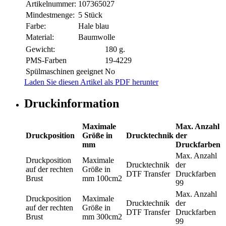
Artikelnummer:
107365027
Mindestmenge:
5 Stück
Farbe:
Hale blau
Material:
Baumwolle
Gewicht:
180 g.
PMS-Farben
19-4229
Spülmaschinen geeignet
No
Laden Sie diesen Artikel als PDF herunter
Druckinformation
Maximale
Max. Anzahl
Druckposition
Größe in
Drucktechnik
der
mm
Druckfarben
Max. Anzahl
Druckposition
Maximale
Drucktechnik
der
auf der rechten
Größe in
DTF Transfer
Druckfarben
Brust
mm
100cm2
99
Max. Anzahl
Druckposition
Maximale
Drucktechnik
der
auf der rechten
Größe in
DTF Transfer
Druckfarben
Brust
mm
300cm2
99