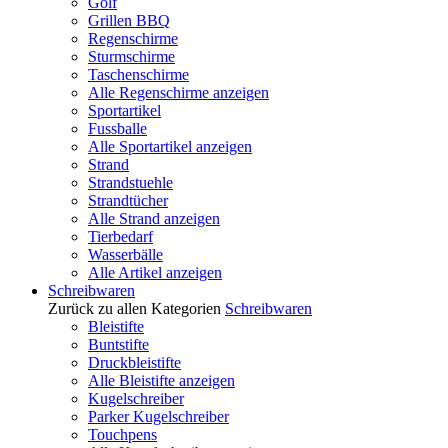
Golf
Grillen BBQ
Regenschirme
Sturmschirme
Taschenschirme
Alle Regenschirme anzeigen
Sportartikel
Fussballe
Alle Sportartikel anzeigen
Strand
Strandstuehle
Strandtücher
Alle Strand anzeigen
Tierbedarf
Wasserbälle
Alle Artikel anzeigen
Schreibwaren
Zurück zu allen Kategorien
Schreibwaren
Bleistifte
Buntstifte
Druckbleistifte
Alle Bleistifte anzeigen
Kugelschreiber
Parker Kugelschreiber
Touchpens