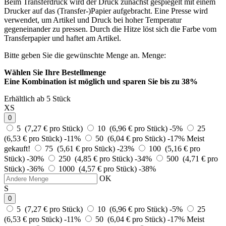
Beim Transferdruck wird der Druck zunächst gespiegelt mit einem
Drucker auf das (Transfer-)Papier aufgebracht. Eine Presse wird
verwendet, um Artikel und Druck bei hoher Temperatur
gegeneinander zu pressen. Durch die Hitze löst sich die Farbe vom
Transferpapier und haftet am Artikel.
Bitte geben Sie die gewünschte Menge an.
Menge:
Wählen Sie Ihre Bestellmenge
Eine Kombination ist möglich und
sparen Sie bis zu 38%
Erhältlich ab 5 Stück
XS
0
5 (7,27 € pro Stück)
10 (6,96 € pro Stück)
-5%
25
(6,53 € pro Stück)
-11%
50 (6,04 € pro Stück)
-17%
Meist
gekauft!
75 (5,61 € pro Stück)
-23%
100 (5,16 € pro
Stück)
-30%
250 (4,85 € pro Stück)
-34%
500 (4,71 € pro
Stück)
-36%
1000 (4,57 € pro Stück)
-38%
OK
S
0
5 (7,27 € pro Stück)
10 (6,96 € pro Stück)
-5%
25
(6,53 € pro Stück)
-11%
50 (6,04 € pro Stück)
-17%
Meist