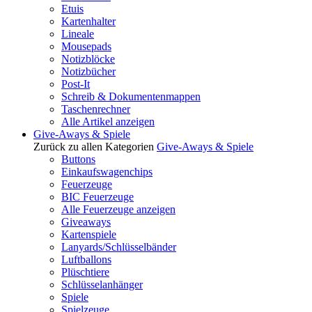
Etuis
Kartenhalter
Lineale
Mousepads
Notizblöcke
Notizbücher
Post-It
Schreib & Dokumentenmappen
Taschenrechner
Alle Artikel anzeigen
Give-Aways & Spiele
Zurück zu allen Kategorien
Give-Aways & Spiele
Buttons
Einkaufswagenchips
Feuerzeuge
BIC Feuerzeuge
Alle Feuerzeuge anzeigen
Giveaways
Kartenspiele
Lanyards/Schlüsselbänder
Luftballons
Plüschtiere
Schlüsselanhänger
Spiele
Spielzeuge