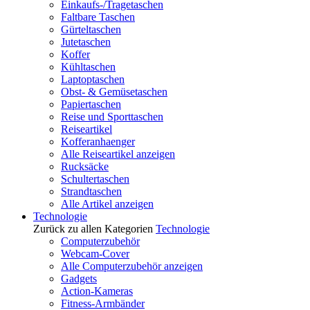
Einkaufs-/Tragetaschen
Faltbare Taschen
Gürteltaschen
Jutetaschen
Koffer
Kühltaschen
Laptoptaschen
Obst- & Gemüsetaschen
Papiertaschen
Reise und Sporttaschen
Reiseartikel
Kofferanhaenger
Alle Reiseartikel anzeigen
Rucksäcke
Schultertaschen
Strandtaschen
Alle Artikel anzeigen
Technologie
Zurück zu allen Kategorien
Technologie
Computerzubehör
Webcam-Cover
Alle Computerzubehör anzeigen
Gadgets
Action-Kameras
Fitness-Armbänder