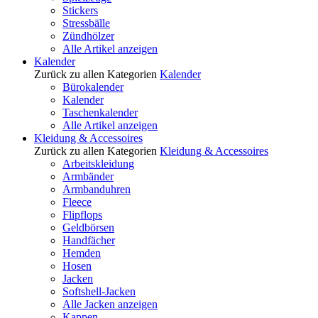
Stickers
Stressbälle
Zündhölzer
Alle Artikel anzeigen
Kalender
Zurück zu allen Kategorien
Kalender
Bürokalender
Kalender
Taschenkalender
Alle Artikel anzeigen
Kleidung & Accessoires
Zurück zu allen Kategorien
Kleidung & Accessoires
Arbeitskleidung
Armbänder
Armbanduhren
Fleece
Flipflops
Geldbörsen
Handfächer
Hemden
Hosen
Jacken
Softshell-Jacken
Alle Jacken anzeigen
Kappen