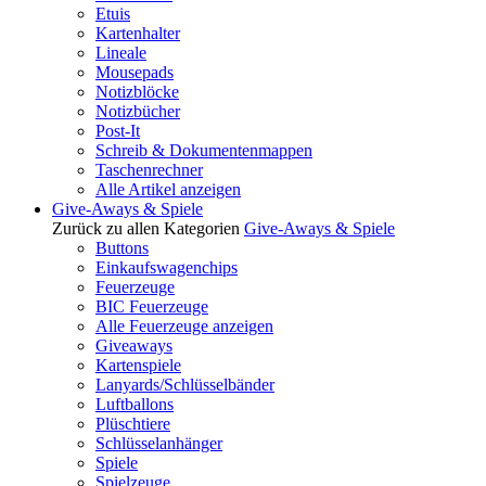
Etuis
Kartenhalter
Lineale
Mousepads
Notizblöcke
Notizbücher
Post-It
Schreib & Dokumentenmappen
Taschenrechner
Alle Artikel anzeigen
Give-Aways & Spiele
Zurück zu allen Kategorien
Give-Aways & Spiele
Buttons
Einkaufswagenchips
Feuerzeuge
BIC Feuerzeuge
Alle Feuerzeuge anzeigen
Giveaways
Kartenspiele
Lanyards/Schlüsselbänder
Luftballons
Plüschtiere
Schlüsselanhänger
Spiele
Spielzeuge