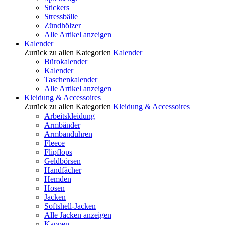
Stickers
Stressbälle
Zündhölzer
Alle Artikel anzeigen
Kalender
Zurück zu allen Kategorien
Kalender
Bürokalender
Kalender
Taschenkalender
Alle Artikel anzeigen
Kleidung & Accessoires
Zurück zu allen Kategorien
Kleidung & Accessoires
Arbeitskleidung
Armbänder
Armbanduhren
Fleece
Flipflops
Geldbörsen
Handfächer
Hemden
Hosen
Jacken
Softshell-Jacken
Alle Jacken anzeigen
Kappen