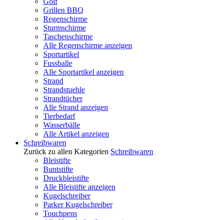
Golf
Grillen BBQ
Regenschirme
Sturmschirme
Taschenschirme
Alle Regenschirme anzeigen
Sportartikel
Fussballe
Alle Sportartikel anzeigen
Strand
Strandstuehle
Strandtücher
Alle Strand anzeigen
Tierbedarf
Wasserbälle
Alle Artikel anzeigen
Schreibwaren
Zurück zu allen Kategorien
Schreibwaren
Bleistifte
Buntstifte
Druckbleistifte
Alle Bleistifte anzeigen
Kugelschreiber
Parker Kugelschreiber
Touchpens