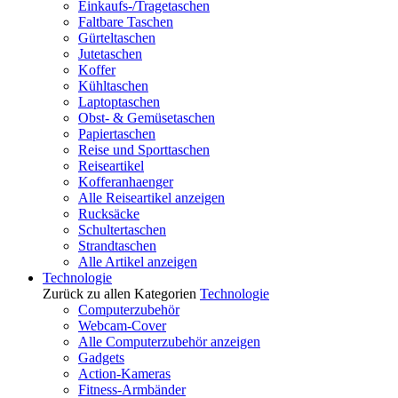
Einkaufs-/Tragetaschen
Faltbare Taschen
Gürteltaschen
Jutetaschen
Koffer
Kühltaschen
Laptoptaschen
Obst- & Gemüsetaschen
Papiertaschen
Reise und Sporttaschen
Reiseartikel
Kofferanhaenger
Alle Reiseartikel anzeigen
Rucksäcke
Schultertaschen
Strandtaschen
Alle Artikel anzeigen
Technologie
Zurück zu allen Kategorien
Technologie
Computerzubehör
Webcam-Cover
Alle Computerzubehör anzeigen
Gadgets
Action-Kameras
Fitness-Armbänder