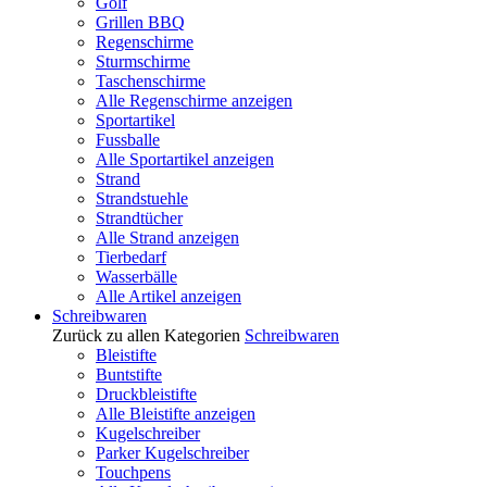
Golf
Grillen BBQ
Regenschirme
Sturmschirme
Taschenschirme
Alle Regenschirme anzeigen
Sportartikel
Fussballe
Alle Sportartikel anzeigen
Strand
Strandstuehle
Strandtücher
Alle Strand anzeigen
Tierbedarf
Wasserbälle
Alle Artikel anzeigen
Schreibwaren
Zurück zu allen Kategorien
Schreibwaren
Bleistifte
Buntstifte
Druckbleistifte
Alle Bleistifte anzeigen
Kugelschreiber
Parker Kugelschreiber
Touchpens