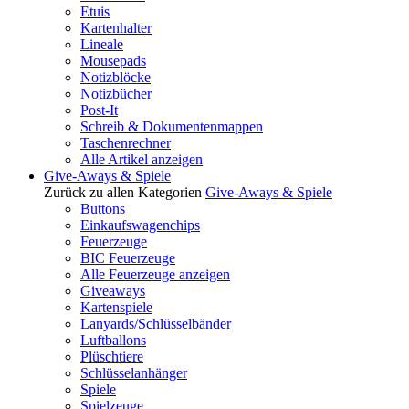
Etuis
Kartenhalter
Lineale
Mousepads
Notizblöcke
Notizbücher
Post-It
Schreib & Dokumentenmappen
Taschenrechner
Alle Artikel anzeigen
Give-Aways & Spiele
Zurück zu allen Kategorien
Give-Aways & Spiele
Buttons
Einkaufswagenchips
Feuerzeuge
BIC Feuerzeuge
Alle Feuerzeuge anzeigen
Giveaways
Kartenspiele
Lanyards/Schlüsselbänder
Luftballons
Plüschtiere
Schlüsselanhänger
Spiele
Spielzeuge