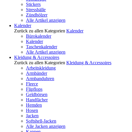
Stickers
Stressbälle
Zündhölzer
Alle Artikel anzeigen
Kalender
Zurück zu allen Kategorien
Kalender
Bürokalender
Kalender
Taschenkalender
Alle Artikel anzeigen
Kleidung & Accessoires
Zurück zu allen Kategorien
Kleidung & Accessoires
Arbeitskleidung
Armbänder
Armbanduhren
Fleece
Flipflops
Geldbörsen
Handfächer
Hemden
Hosen
Jacken
Softshell-Jacken
Alle Jacken anzeigen
Kappen