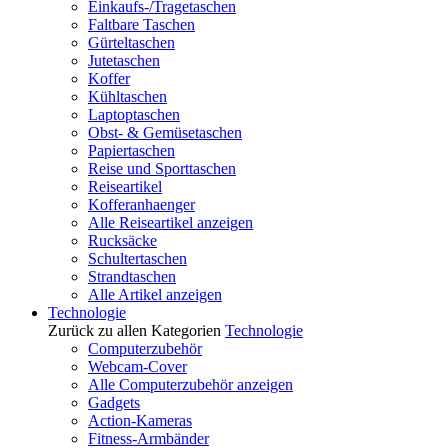
Einkaufs-/Tragetaschen
Faltbare Taschen
Gürteltaschen
Jutetaschen
Koffer
Kühltaschen
Laptoptaschen
Obst- & Gemüsetaschen
Papiertaschen
Reise und Sporttaschen
Reiseartikel
Kofferanhaenger
Alle Reiseartikel anzeigen
Rucksäcke
Schultertaschen
Strandtaschen
Alle Artikel anzeigen
Technologie
Zurück zu allen Kategorien
Technologie
Computerzubehör
Webcam-Cover
Alle Computerzubehör anzeigen
Gadgets
Action-Kameras
Fitness-Armbänder