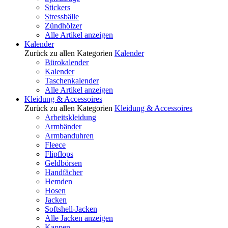
Stickers
Stressbälle
Zündhölzer
Alle Artikel anzeigen
Kalender
Zurück zu allen Kategorien
Kalender
Bürokalender
Kalender
Taschenkalender
Alle Artikel anzeigen
Kleidung & Accessoires
Zurück zu allen Kategorien
Kleidung & Accessoires
Arbeitskleidung
Armbänder
Armbanduhren
Fleece
Flipflops
Geldbörsen
Handfächer
Hemden
Hosen
Jacken
Softshell-Jacken
Alle Jacken anzeigen
Kappen