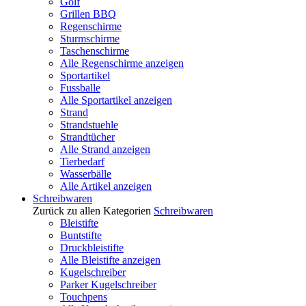
Golf
Grillen BBQ
Regenschirme
Sturmschirme
Taschenschirme
Alle Regenschirme anzeigen
Sportartikel
Fussballe
Alle Sportartikel anzeigen
Strand
Strandstuehle
Strandtücher
Alle Strand anzeigen
Tierbedarf
Wasserbälle
Alle Artikel anzeigen
Schreibwaren
Zurück zu allen Kategorien
Schreibwaren
Bleistifte
Buntstifte
Druckbleistifte
Alle Bleistifte anzeigen
Kugelschreiber
Parker Kugelschreiber
Touchpens