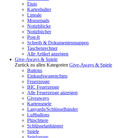
Etuis
Kartenhalter
Lineale
Mousepads
Notizblöcke
Notizbücher
Post-It
Schreib & Dokumentenmappen
Taschenrechner
Alle Artikel anzeigen
Give-Aways & Spiele
Zurück zu allen Kategorien
Give-Aways & Spiele
Buttons
Einkaufswagenchips
Feuerzeuge
BIC Feuerzeuge
Alle Feuerzeuge anzeigen
Giveaways
Kartenspiele
Lanyards/Schlüsselbänder
Luftballons
Plüschtiere
Schlüsselanhänger
Spiele
Spielzeuge