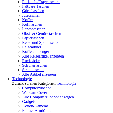
Einkaufs-/Tragetaschen
Faltbare Taschen
Gürteltaschen
Jutetaschen
Koffer
Kühltaschen
Laptoptaschen
Obst- & Gemüsetaschen
Papiertaschen
Reise und Sporttaschen
Reiseartikel
Kofferanhaenger
Alle Reiseartikel anzeigen
Rucksäcke
Schultertaschen
Strandtaschen
Alle Artikel anzeigen
Technologie
Zurück zu allen Kategorien
Technologie
Computerzubehör
Webcam-Cover
Alle Computerzubehör anzeigen
Gadgets
Action-Kameras
Fitness-Armbänder