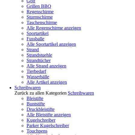
Golf
Grillen BBQ
Regenschirme
Sturmschirme
Taschenschirme
Alle Regenschirme anzeigen
Sportartikel
Fussballe
Alle Sportartikel anzeigen
Strand
Strandstuehle
Strandtücher
Alle Strand anzeigen
Tierbedarf
Wasserbälle
Alle Artikel anzeigen
Schreibwaren
Zurück zu allen Kategorien
Schreibwaren
Bleistifte
Buntstifte
Druckbleistifte
Alle Bleistifte anzeigen
Kugelschreiber
Parker Kugelschreiber
Touchpens