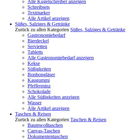
Alle Kugelschreiber anzeigen
Schreibsets
Textmarker
Alle Artikel anzeigen
Süßes, Salziges & Getränke
Zurück zu allen Kategorien
Süßes, Salziges & Getränke
Gastronomiebedarf
Bierdeckel
Servietten
Tabletts
Alle Gastronomiebedarf anzeigen
Kekse
Süßigkeiten
Bonbongläser
Kaugummi
Pfefferminz
Schokolade
Alle Süßigkeiten anzeigen
Wasser
Alle Artikel anzeigen
Taschen & Reisen
Zurück zu allen Kategorien
Taschen & Reisen
Baumwolltaschen
Canvas-Taschen
Dokumententaschen