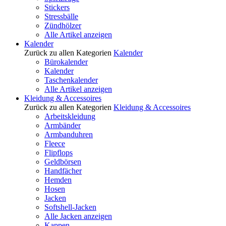
Stickers
Stressbälle
Zündhölzer
Alle Artikel anzeigen
Kalender
Zurück zu allen Kategorien
Kalender
Bürokalender
Kalender
Taschenkalender
Alle Artikel anzeigen
Kleidung & Accessoires
Zurück zu allen Kategorien
Kleidung & Accessoires
Arbeitskleidung
Armbänder
Armbanduhren
Fleece
Flipflops
Geldbörsen
Handfächer
Hemden
Hosen
Jacken
Softshell-Jacken
Alle Jacken anzeigen
Kappen