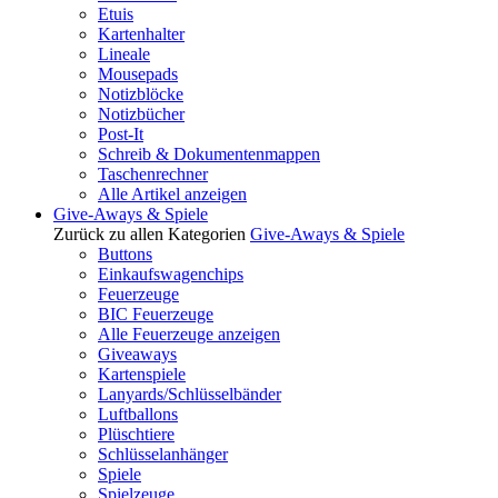
Etuis
Kartenhalter
Lineale
Mousepads
Notizblöcke
Notizbücher
Post-It
Schreib & Dokumentenmappen
Taschenrechner
Alle Artikel anzeigen
Give-Aways & Spiele
Zurück zu allen Kategorien
Give-Aways & Spiele
Buttons
Einkaufswagenchips
Feuerzeuge
BIC Feuerzeuge
Alle Feuerzeuge anzeigen
Giveaways
Kartenspiele
Lanyards/Schlüsselbänder
Luftballons
Plüschtiere
Schlüsselanhänger
Spiele
Spielzeuge