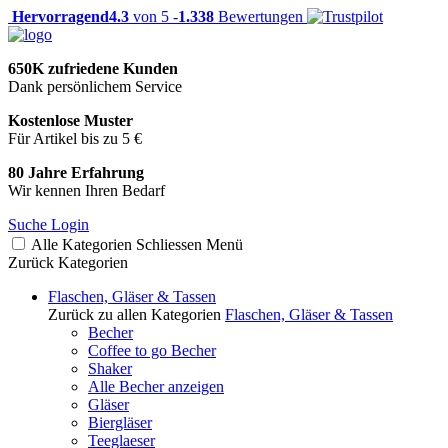
Hervorragend
4.3
von 5 -
1.338
Bewertungen
650K zufriedene Kunden
Dank persönlichem Service
Kostenlose Muster
Für Artikel bis zu 5 €
80 Jahre Erfahrung
Wir kennen Ihren Bedarf
Suche
Login
Alle Kategorien
Schliessen
Menü
Zurück
Kategorien
Flaschen, Gläser & Tassen
Zurück zu allen Kategorien
Flaschen, Gläser & Tassen
Becher
Coffee to go Becher
Shaker
Alle Becher anzeigen
Gläser
Biergläser
Teeglaeser