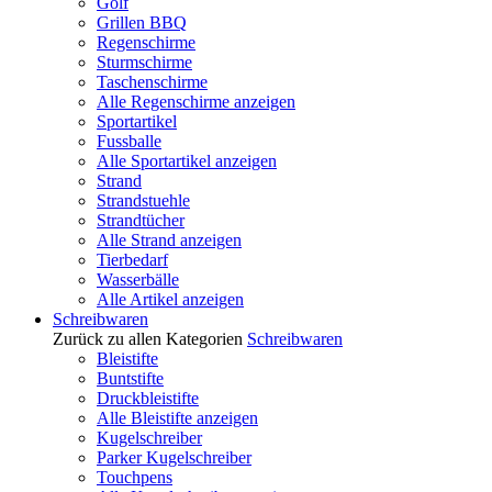
Golf
Grillen BBQ
Regenschirme
Sturmschirme
Taschenschirme
Alle Regenschirme anzeigen
Sportartikel
Fussballe
Alle Sportartikel anzeigen
Strand
Strandstuehle
Strandtücher
Alle Strand anzeigen
Tierbedarf
Wasserbälle
Alle Artikel anzeigen
Schreibwaren
Zurück zu allen Kategorien
Schreibwaren
Bleistifte
Buntstifte
Druckbleistifte
Alle Bleistifte anzeigen
Kugelschreiber
Parker Kugelschreiber
Touchpens