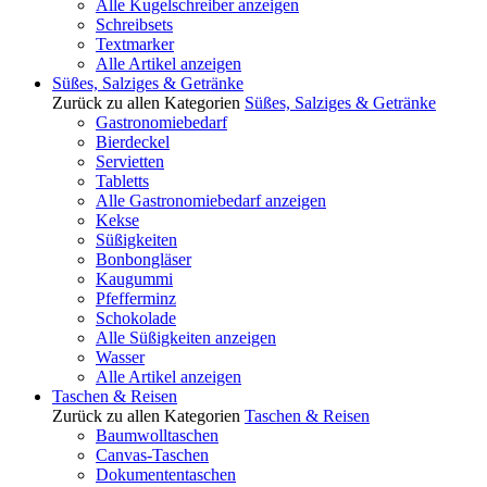
Alle Kugelschreiber anzeigen
Schreibsets
Textmarker
Alle Artikel anzeigen
Süßes, Salziges & Getränke
Zurück zu allen Kategorien
Süßes, Salziges & Getränke
Gastronomiebedarf
Bierdeckel
Servietten
Tabletts
Alle Gastronomiebedarf anzeigen
Kekse
Süßigkeiten
Bonbongläser
Kaugummi
Pfefferminz
Schokolade
Alle Süßigkeiten anzeigen
Wasser
Alle Artikel anzeigen
Taschen & Reisen
Zurück zu allen Kategorien
Taschen & Reisen
Baumwolltaschen
Canvas-Taschen
Dokumententaschen