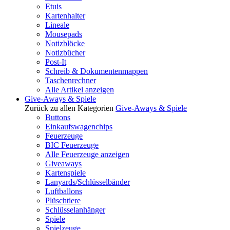
Etuis
Kartenhalter
Lineale
Mousepads
Notizblöcke
Notizbücher
Post-It
Schreib & Dokumentenmappen
Taschenrechner
Alle Artikel anzeigen
Give-Aways & Spiele
Zurück zu allen Kategorien
Give-Aways & Spiele
Buttons
Einkaufswagenchips
Feuerzeuge
BIC Feuerzeuge
Alle Feuerzeuge anzeigen
Giveaways
Kartenspiele
Lanyards/Schlüsselbänder
Luftballons
Plüschtiere
Schlüsselanhänger
Spiele
Spielzeuge