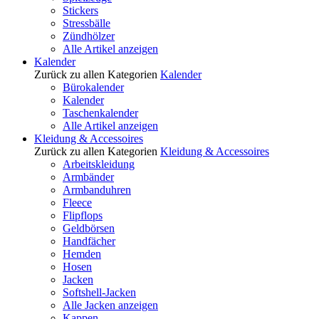
Stickers
Stressbälle
Zündhölzer
Alle Artikel anzeigen
Kalender
Zurück zu allen Kategorien
Kalender
Bürokalender
Kalender
Taschenkalender
Alle Artikel anzeigen
Kleidung & Accessoires
Zurück zu allen Kategorien
Kleidung & Accessoires
Arbeitskleidung
Armbänder
Armbanduhren
Fleece
Flipflops
Geldbörsen
Handfächer
Hemden
Hosen
Jacken
Softshell-Jacken
Alle Jacken anzeigen
Kappen