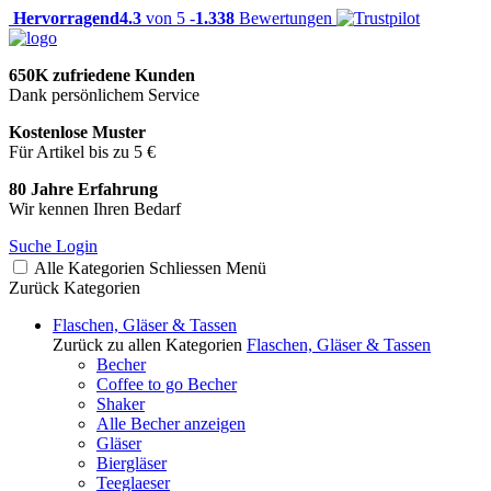
Hervorragend
4.3
von 5 -
1.338
Bewertungen
650K zufriedene Kunden
Dank persönlichem Service
Kostenlose Muster
Für Artikel bis zu 5 €
80 Jahre Erfahrung
Wir kennen Ihren Bedarf
Suche
Login
Alle Kategorien
Schliessen
Menü
Zurück
Kategorien
Flaschen, Gläser & Tassen
Zurück zu allen Kategorien
Flaschen, Gläser & Tassen
Becher
Coffee to go Becher
Shaker
Alle Becher anzeigen
Gläser
Biergläser
Teeglaeser