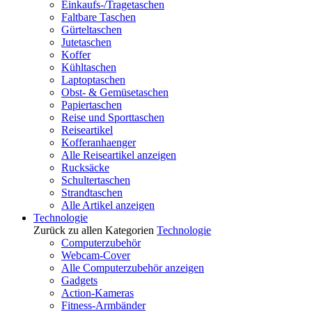
Einkaufs-/Tragetaschen
Faltbare Taschen
Gürteltaschen
Jutetaschen
Koffer
Kühltaschen
Laptoptaschen
Obst- & Gemüsetaschen
Papiertaschen
Reise und Sporttaschen
Reiseartikel
Kofferanhaenger
Alle Reiseartikel anzeigen
Rucksäcke
Schultertaschen
Strandtaschen
Alle Artikel anzeigen
Technologie
Zurück zu allen Kategorien
Technologie
Computerzubehör
Webcam-Cover
Alle Computerzubehör anzeigen
Gadgets
Action-Kameras
Fitness-Armbänder