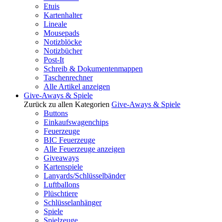
Etuis
Kartenhalter
Lineale
Mousepads
Notizblöcke
Notizbücher
Post-It
Schreib & Dokumentenmappen
Taschenrechner
Alle Artikel anzeigen
Give-Aways & Spiele
Zurück zu allen Kategorien
Give-Aways & Spiele
Buttons
Einkaufswagenchips
Feuerzeuge
BIC Feuerzeuge
Alle Feuerzeuge anzeigen
Giveaways
Kartenspiele
Lanyards/Schlüsselbänder
Luftballons
Plüschtiere
Schlüsselanhänger
Spiele
Spielzeuge