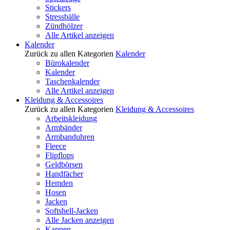
Stickers
Stressbälle
Zündhölzer
Alle Artikel anzeigen
Kalender
Zurück zu allen Kategorien
Kalender
Bürokalender
Kalender
Taschenkalender
Alle Artikel anzeigen
Kleidung & Accessoires
Zurück zu allen Kategorien
Kleidung & Accessoires
Arbeitskleidung
Armbänder
Armbanduhren
Fleece
Flipflops
Geldbörsen
Handfächer
Hemden
Hosen
Jacken
Softshell-Jacken
Alle Jacken anzeigen
Kappen