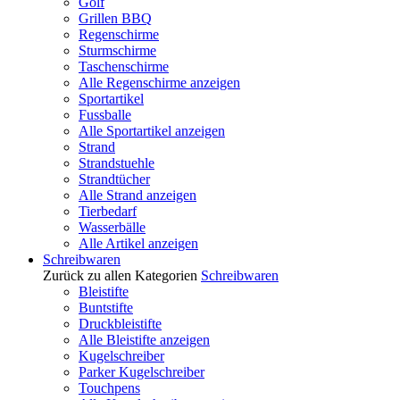
Golf
Grillen BBQ
Regenschirme
Sturmschirme
Taschenschirme
Alle Regenschirme anzeigen
Sportartikel
Fussballe
Alle Sportartikel anzeigen
Strand
Strandstuehle
Strandtücher
Alle Strand anzeigen
Tierbedarf
Wasserbälle
Alle Artikel anzeigen
Schreibwaren
Zurück zu allen Kategorien
Schreibwaren
Bleistifte
Buntstifte
Druckbleistifte
Alle Bleistifte anzeigen
Kugelschreiber
Parker Kugelschreiber
Touchpens