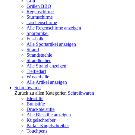
Golf
Grillen BBQ
Regenschirme
Sturmschirme
Taschenschirme
Alle Regenschirme anzeigen
Sportartikel
Fussballe
Alle Sportartikel anzeigen
Strand
Strandstuehle
Strandtücher
Alle Strand anzeigen
Tierbedarf
Wasserbälle
Alle Artikel anzeigen
Schreibwaren
Zurück zu allen Kategorien
Schreibwaren
Bleistifte
Buntstifte
Druckbleistifte
Alle Bleistifte anzeigen
Kugelschreiber
Parker Kugelschreiber
Touchpens