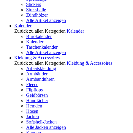
Stickers
Stressbälle
Zündhölzer
Alle Artikel anzeigen
Kalender
Zurück zu allen Kategorien
Kalender
Bürokalender
Kalender
Taschenkalender
Alle Artikel anzeigen
Kleidung & Accessoires
Zurück zu allen Kategorien
Kleidung & Accessoires
Arbeitskleidung
Armbänder
Armbanduhren
Fleece
Flipflops
Geldbörsen
Handfächer
Hemden
Hosen
Jacken
Softshell-Jacken
Alle Jacken anzeigen
Kappen