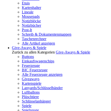
Etuis
Kartenhalter
Lineale
Mousepads
Notizblöcke
Notizbücher
Post-It
Schreib & Dokumentenmappen
Taschenrechner
Alle Artikel anzeigen
Give-Aways & Spiele
Zurück zu allen Kategorien
Give-Aways & Spiele
Buttons
Einkaufswagenchips
Feuerzeuge
BIC Feuerzeuge
Alle Feuerzeuge anzeigen
Giveaways
Kartenspiele
Lanyards/Schlüsselbänder
Luftballons
Plüschtiere
Schlüsselanhänger
Spiele
Spielzeuge