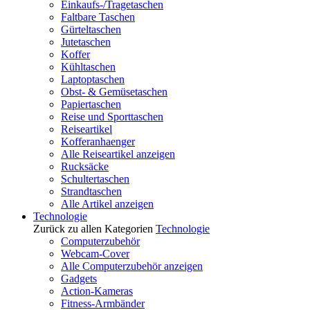
Einkaufs-/Tragetaschen
Faltbare Taschen
Gürteltaschen
Jutetaschen
Koffer
Kühltaschen
Laptoptaschen
Obst- & Gemüsetaschen
Papiertaschen
Reise und Sporttaschen
Reiseartikel
Kofferanhaenger
Alle Reiseartikel anzeigen
Rucksäcke
Schultertaschen
Strandtaschen
Alle Artikel anzeigen
Technologie
Zurück zu allen Kategorien
Technologie
Computerzubehör
Webcam-Cover
Alle Computerzubehör anzeigen
Gadgets
Action-Kameras
Fitness-Armbänder