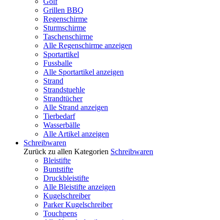
Golf
Grillen BBQ
Regenschirme
Sturmschirme
Taschenschirme
Alle Regenschirme anzeigen
Sportartikel
Fussballe
Alle Sportartikel anzeigen
Strand
Strandstuehle
Strandtücher
Alle Strand anzeigen
Tierbedarf
Wasserbälle
Alle Artikel anzeigen
Schreibwaren
Zurück zu allen Kategorien
Schreibwaren
Bleistifte
Buntstifte
Druckbleistifte
Alle Bleistifte anzeigen
Kugelschreiber
Parker Kugelschreiber
Touchpens