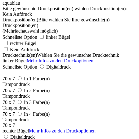
aquablau
Bitte gewünschte Druckposition(en) wählen
Druckposition(en):
Kein Aufdruck
Druckposition(en)
Bitte wählen Sie Ihre gewünschte(n)
Druckposition(en)
(Mehrfachauswahl möglich)
Schnellste Option
linker Bügel
rechter Bügel
Kein Aufdruck
Drucktechnik(en)
Wählen Sie die gewünschte Drucktechnik
linker Bügel
Mehr Infos zu den Druckoptionen
Schnellste Option
Digitaldruck
70 x 7
In 1 Farbe(n)
Tampondruck
70 x 7
In 2 Farbe(n)
Tampondruck
70 x 7
In 3 Farbe(n)
Tampondruck
70 x 7
In 4 Farbe(n)
Tampondruck
70 x 7
rechter Bügel
Mehr Infos zu den Druckoptionen
Digitaldruck