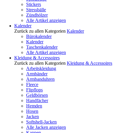
Stickers
Stressbälle
Zündhölzer
Alle Artikel anzeigen
Kalender
Zurück zu allen Kategorien
Kalender
Bürokalender
Kalender
Taschenkalender
Alle Artikel anzeigen
Kleidung & Accessoires
Zurück zu allen Kategorien
Kleidung & Accessoires
Arbeitskleidung
Armbänder
Armbanduhren
Fleece
Flipflops
Geldbörsen
Handfächer
Hemden
Hosen
Jacken
Softshell-Jacken
Alle Jacken anzeigen
Kappen