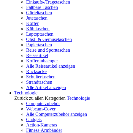
Einkaufs-/Tragetaschen
Faltbare Taschen
Gürteltaschen
Jutetaschen
Koffer
Kühltaschen
Laptoptaschen
Obst- & Gemüsetaschen
Papiertaschen
Reise und Sporttaschen
Reiseartikel
Kofferanhaenger
Alle Reiseartikel anzeigen
Rucksäcke
Schultertaschen
Strandtaschen
Alle Artikel anzeigen
Technologie
Zurück zu allen Kategorien
Technologie
Computerzubehör
Webcam-Cover
Alle Computerzubehör anzeigen
Gadgets
Action-Kameras
Fitness-Armbänder