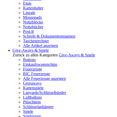
Etuis
Kartenhalter
Lineale
Mousepads
Notizblöcke
Notizbücher
Post-It
Schreib & Dokumentenmappen
Taschenrechner
Alle Artikel anzeigen
Give-Aways & Spiele
Zurück zu allen Kategorien
Give-Aways & Spiele
Buttons
Einkaufswagenchips
Feuerzeuge
BIC Feuerzeuge
Alle Feuerzeuge anzeigen
Giveaways
Kartenspiele
Lanyards/Schlüsselbänder
Luftballons
Plüschtiere
Schlüsselanhänger
Spiele
Spielzeuge