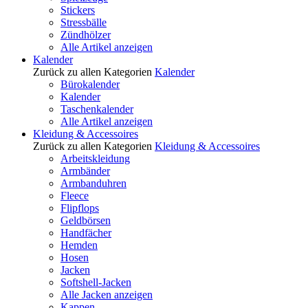
Stickers
Stressbälle
Zündhölzer
Alle Artikel anzeigen
Kalender
Zurück zu allen Kategorien
Kalender
Bürokalender
Kalender
Taschenkalender
Alle Artikel anzeigen
Kleidung & Accessoires
Zurück zu allen Kategorien
Kleidung & Accessoires
Arbeitskleidung
Armbänder
Armbanduhren
Fleece
Flipflops
Geldbörsen
Handfächer
Hemden
Hosen
Jacken
Softshell-Jacken
Alle Jacken anzeigen
Kappen