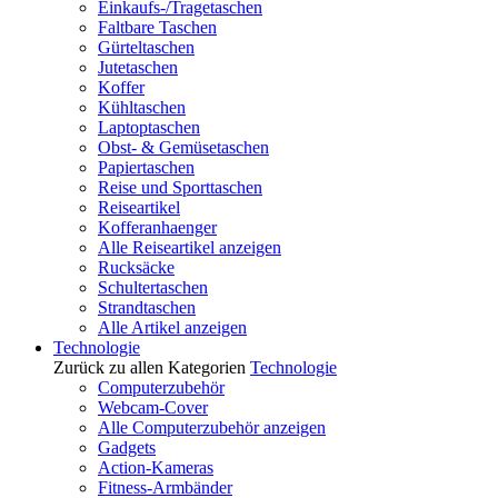
Einkaufs-/Tragetaschen
Faltbare Taschen
Gürteltaschen
Jutetaschen
Koffer
Kühltaschen
Laptoptaschen
Obst- & Gemüsetaschen
Papiertaschen
Reise und Sporttaschen
Reiseartikel
Kofferanhaenger
Alle Reiseartikel anzeigen
Rucksäcke
Schultertaschen
Strandtaschen
Alle Artikel anzeigen
Technologie
Zurück zu allen Kategorien
Technologie
Computerzubehör
Webcam-Cover
Alle Computerzubehör anzeigen
Gadgets
Action-Kameras
Fitness-Armbänder