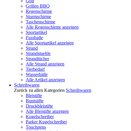
Golf
Grillen BBQ
Regenschirme
Sturmschirme
Taschenschirme
Alle Regenschirme anzeigen
Sportartikel
Fussballe
Alle Sportartikel anzeigen
Strand
Strandstuehle
Strandtücher
Alle Strand anzeigen
Tierbedarf
Wasserbälle
Alle Artikel anzeigen
Schreibwaren
Zurück zu allen Kategorien
Schreibwaren
Bleistifte
Buntstifte
Druckbleistifte
Alle Bleistifte anzeigen
Kugelschreiber
Parker Kugelschreiber
Touchpens