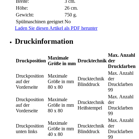
Breite:
3 cm.
Höhe:
26 cm.
Gewicht:
750 g.
Spülmaschinen geeignet
No
Laden Sie diesen Artikel als PDF herunter
Druckinformation
Max. Anzahl
Maximale
Druckposition
Drucktechnik
der
Größe in mm
Druckfarben
Max. Anzahl
Druckposition
Maximale
Drucktechnik
der
auf der
Größe in mm
Blinddruck
Druckfarben
Vorderseite
80 x 80
99
Max. Anzahl
Druckposition
Maximale
Drucktechnik
der
auf der
Größe in mm
Heißstempel
Druckfarben
Vorderseite
80 x 80
99
Max. Anzahl
Maximale
Druckposition
Drucktechnik
der
Größe in mm
unten links
Blinddruck
Druckfarben
40 x 80
99