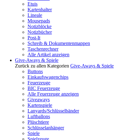
Etuis
Kartenhalter
Lineale
Mousepads
Notizblöcke
Notizbücher
Post-It
Schreib & Dokumentenmappen
Taschenrechner
Alle Artikel anzeigen
Give-Aways & Spiele
Zurück zu allen Kategorien
Give-Aways & Spiele
Buttons
Einkaufswagenchips
Feuerzeuge
BIC Feuerzeuge
Alle Feuerzeuge anzeigen
Giveaways
Kartenspiele
Lanyards/Schlüsselbänder
Luftballons
Plüschtiere
Schlüsselanhänger
Spiele
Spielzeuge