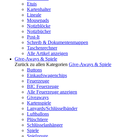
Etuis
Kartenhalter
Lineale
Mousepads
Notizblöcke
Notizbücher
Post-It
Schreib & Dokumentenmappen
Taschenrechner
Alle Artikel anzeigen
Give-Aways & Spiele
Zurück zu allen Kategorien
Give-Aways & Spiele
Buttons
Einkaufswagenchips
Feuerzeuge
BIC Feuerzeuge
Alle Feuerzeuge anzeigen
Giveaways
Kartenspiele
Lanyards/Schlüsselbänder
Luftballons
Plüschtiere
Schlüsselanhänger
Spiele
Spielzeuge