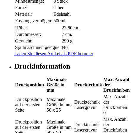
Mindestmenge:
8 Stück
Farbe:
silber
Material:
Edelstahl
Fassungsvermögen:
500ml
Höhe:
23,80cm.
Durchmesser:
7 cm.
Gewicht:
290 g.
Spülmaschinen geeignet
No
Laden Sie diesen Artikel als PDF herunter
Druckinformation
Maximale
Max. Anzahl
Druckposition
Größe in
Drucktechnik
der
mm
Druckfarben
Max. Anzahl
Druckposition
Maximale
Drucktechnik
der
auf der ersten
Größe in mm
Lasergravur
Druckfarben
Seite
50 x 25
0
Max. Anzahl
Druckposition
Maximale
Drucktechnik
der
auf der ersten
Größe in mm
Lasergravur
Druckfarben
Seite
50 x 50