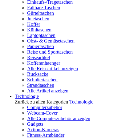
Einkaufs-/Tragetaschen
Faltbare Taschen
Gürteltaschen
Jutetaschen
Koffer
Kühltaschen
Laptoptaschen
Obst- & Gemüsetaschen
Papiertaschen
Reise und Sporttaschen
Reiseartikel
Kofferanhaenger
Alle Reiseartikel anzeigen
Rucksäcke
Schultertaschen
Strandtaschen
Alle Artikel anzeigen
Technologie
Zurück zu allen Kategorien
Technologie
Computerzubehör
Webcam-Cover
Alle Computerzubehör anzeigen
Gadgets
Action-Kameras
Fitness-Armbänder