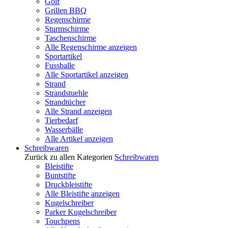
Golf
Grillen BBQ
Regenschirme
Sturmschirme
Taschenschirme
Alle Regenschirme anzeigen
Sportartikel
Fussballe
Alle Sportartikel anzeigen
Strand
Strandstuehle
Strandtücher
Alle Strand anzeigen
Tierbedarf
Wasserbälle
Alle Artikel anzeigen
Schreibwaren
Zurück zu allen Kategorien
Schreibwaren
Bleistifte
Buntstifte
Druckbleistifte
Alle Bleistifte anzeigen
Kugelschreiber
Parker Kugelschreiber
Touchpens