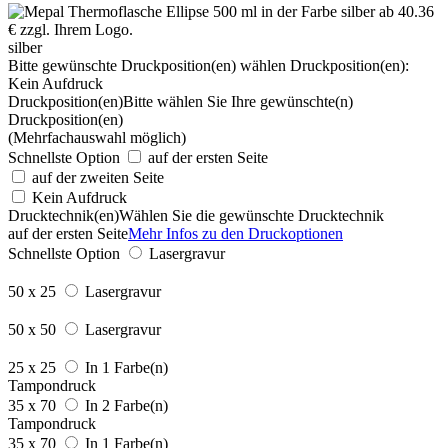
silber
Bitte gewünschte Druckposition(en) wählen
Druckposition(en):
Kein Aufdruck
Druckposition(en)
Bitte wählen Sie Ihre gewünschte(n)
Druckposition(en)
(Mehrfachauswahl möglich)
Schnellste Option
auf der ersten Seite
auf der zweiten Seite
Kein Aufdruck
Drucktechnik(en)
Wählen Sie die gewünschte Drucktechnik
auf der ersten Seite
Mehr Infos zu den Druckoptionen
Schnellste Option
Lasergravur
50 x 25
Lasergravur
50 x 50
Lasergravur
25 x 25
In 1 Farbe(n)
Tampondruck
35 x 70
In 2 Farbe(n)
Tampondruck
35 x 70
In 1 Farbe(n)