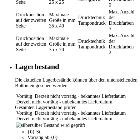
Seite
25 x 25
0
Max. Anzahl
Druckposition
Maximale
Drucktechnik
der
auf der zweiten
Größe in mm
Tampondruck
Druckfarben
Seite
35 x 40
5
Max. Anzahl
Druckposition
Maximale
Drucktechnik
der
auf der zweiten
Größe in mm
Tampondruck
Druckfarben
Seite
35 x 70
2
Lagerbestand
Die aktuellen Lagerbestände können über den untenstehenden
Button eingesehen werden
Vorrätig
Derzeit nicht vorrätig - bekanntes Lieferdatum
Derzeit nicht vorrätig - unbekanntes Lieferdatum
Gesamten Lagerbestand prüfen
Vorrätig
Derzeit nicht vorrätig - bekanntes Lieferdatum
Derzeit nicht vorrätig - unbekanntes Lieferdatum
silber
Bestand wird geprüft
{0} St.
Vorrätig ab {0}